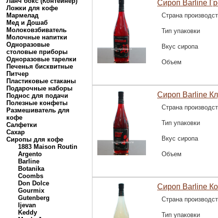
Ланч бокс (Контейнер)
Сироп Barline Г
Ложки для кофе
Мармелад
Страна производс
Мед и Дошаб
Молоковзбиватель
Тип упаковки
Молочные напитки
Одноразовые
Вкус сиропа
столовые приборы
Одноразовые тарелки
Объем
Печенья бисквитные
Питчер
Пластиковые стаканы
Подарочные наборы
Сироп Barline Кл
Поднос для подачи
Полезные конфеты
Страна производс
Размешиватель для
кофе
Тип упаковки
Салфетки
Сахар
Вкус сиропа
Сиропы для кофе
1883 Maison Routin
Argento
Объем
Barline
Botanika
Coombs
Don Dolce
Сироп Barline Ко
Gourmix
Gutenberg
Страна производс
Ijevan
Keddy
Тип упаковки