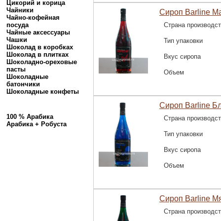
Цикорий и корица
Чайники
Сироп Barline М
Чайно-кофейная
посуда
Страна производс
Чайные аксессуары
Чашки
Тип упаковки
Шоколад в коробках
Шоколад в плитках
Вкус сиропа
Шоколадно-ореховые
пасты
Объем
Шоколадные
батончики
Шоколадные конфеты
Сироп Barline Б
100 % Арабика
Страна производс
Арабика + Робуста
Тип упаковки
Вкус сиропа
Объем
Сироп Barline Мя
Страна производс