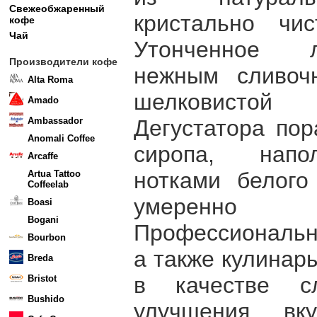
Свежеобжаренный
кристально чи
кофе
Чай
Утонченное л
Производители кофе
нежным сливоч
Alta Roma
шелковисто
Amado
Ambassador
Дегустатора по
Anomali Coffee
сиропа, напо
Arcaffe
нотками белого
Artua Tattoo
Coffeelab
умеренно 
Boasi
Bogani
Профессиональн
Bourbon
а также кулинар
Breda
в качестве с
Bristot
Bushido
улучшения вку