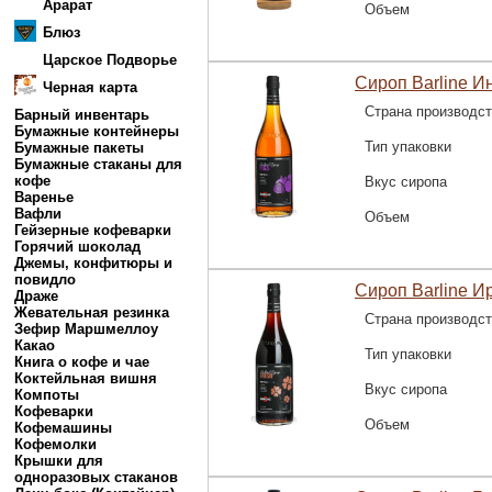
Арарат
Объем
Блюз
Царское Подворье
Сироп Barline И
Черная карта
Страна производс
Барный инвентарь
Бумажные контейнеры
Тип упаковки
Бумажные пакеты
Бумажные стаканы для
кофе
Вкус сиропа
Варенье
Вафли
Объем
Гейзерные кофеварки
Горячий шоколад
Джемы, конфитюры и
повидло
Сироп Barline И
Драже
Жевательная резинка
Страна производс
Зефир Маршмеллоу
Какао
Тип упаковки
Книга о кофе и чае
Коктейльная вишня
Вкус сиропа
Компоты
Кофеварки
Объем
Кофемашины
Кофемолки
Крышки для
одноразовых стаканов