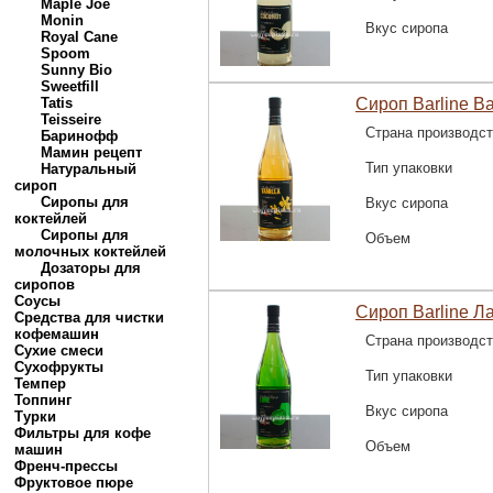
Maple Joe
Monin
Вкус сиропа
Royal Cane
Spoom
Sunny Bio
Sweetfill
Tatis
Сироп Barline В
Teisseire
Страна производс
Баринофф
Мамин рецепт
Тип упаковки
Натуральный
сироп
Сиропы для
Вкус сиропа
коктейлей
Сиропы для
Объем
молочных коктейлей
Дозаторы для
сиропов
Соусы
Сироп Barline Л
Средства для чистки
кофемашин
Страна производс
Сухие смеси
Сухофрукты
Тип упаковки
Темпер
Топпинг
Вкус сиропа
Турки
Фильтры для кофе
Объем
машин
Френч-прессы
Фруктовое пюре