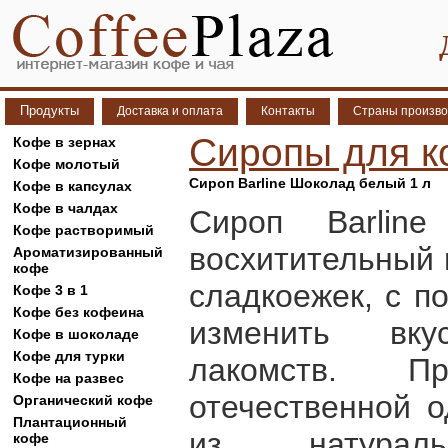
Продукты
Доставка и оплата
Контакты
Страны произво
Сиропы для 
Кофе в зернах
Кофе молотый
Сироп Barline Шоколад белый 1 л
Кофе в капсулах
Кофе в чалдах
Сироп Barlin
Кофе растворимый
восхитительный 
Ароматизированный
кофе
сладкоежек, с п
Кофе 3 в 1
Кофе без кофеина
изменить вку
Кофе в шоколаде
Кофе для турки
лакомств. Пр
Кофе на развес
отечественной 
Органический кофе
Плантационный
из натураль
кофе