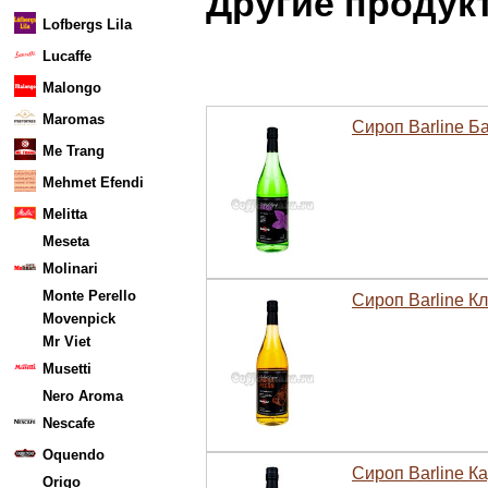
Другие продукт
Lofbergs Lila
Lucaffe
Malongo
Maromas
Сироп Barline Ба
Me Trang
Mehmet Efendi
Melitta
Meseta
Molinari
Monte Perello
Сироп Barline К
Movenpick
Mr Viet
Musetti
Nero Aroma
Nescafe
Oquendo
Сироп Barline К
Origo