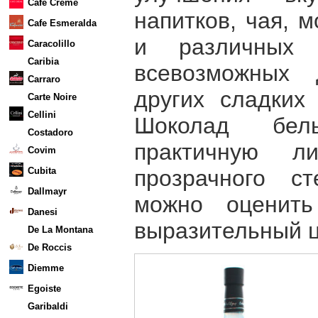
Cafe Creme
напитков, чая, 
Cafe Esmeralda
и различных с
Caracolillo
Caribia
всевозможных 
Carraro
других сладких
Carte Noire
Cellini
Шоколад бел
Costadoro
практичную л
Covim
Cubita
прозрачного ст
Dallmayr
можно оценить
Danesi
выразительный ц
De La Montana
De Roccis
Diemme
Egoiste
Garibaldi