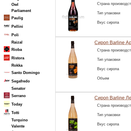
Страна производс
Owl
Parliament
Тип упаковки
Paulig
Вкус сиропа
Pellini
Poli
Raizal
Сироп Barline Ар
Rioba
Страна производс
Ristora
Тип упаковки
Rokka
Вкус сиропа
Santo Domingo
Объем
Segafredo
Senator
Serrano
Сироп Barline Л
Today
Страна производс
Totti
Тип упаковки
Turquino
Вкус сиропа
Valente