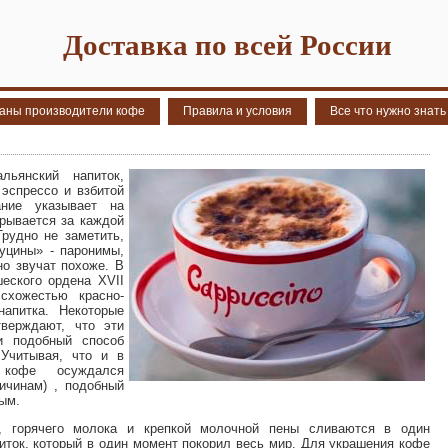
Доставка по всей России
аны производители кофе
Правила и условия
Все что нужно знать
ьянский напиток,
 эспрессо и взбитой
ние указывает на
крывается за каждой
рудно не заметить,
уцины» - паронимы,
но звучат похоже. В
еского ордена XVII
схожестью красно-
напитка. Некоторые
верждают, что эти
и подобный способ
Учитывая, что и в
кофе осуждался
ичинам) , подобный
ым.
, горячего молока и крепкой молочной пены сливаются в один
иток, который в один момент покорил весь мир. Для украшения кофе