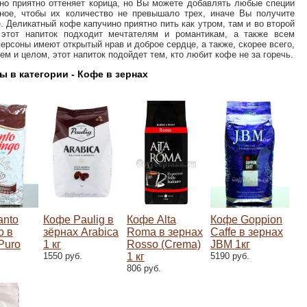
но приятно оттеняет корица, но Вы можете добавлять любые специи
ное, чтобы их количество не превышало трех, иначе Вы получите
е. Деликатный кофе капучино приятно пить как утром, там и во второй
о этот напиток подходит мечтателям и романтикам, а также всем
ерсоны имеют открытый нрав и доброе сердце, а также, скорее всего,
ем и целом, этот напиток подойдет тем, кто любит кофе не за горечь.
 в категории - Кофе в зернах
anto
Кофе Paulig в
Кофе Alta
Кофе Goppion
o в
зёрнах Arabica
Roma в зернах
Caffe в зернах
Puro
1 кг
Rosso (Crema)
JBM 1кг
1550 руб.
1 кг
5190 руб.
806 руб.