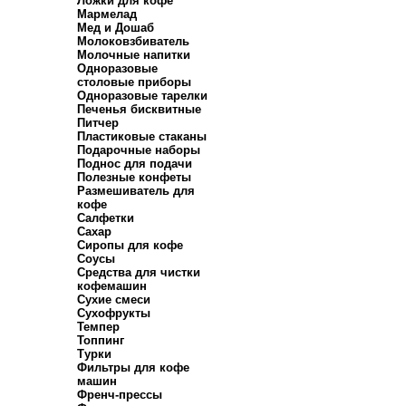
Ложки для кофе
Мармелад
Мед и Дошаб
Молоковзбиватель
Молочные напитки
Одноразовые
столовые приборы
Одноразовые тарелки
Печенья бисквитные
Питчер
Пластиковые стаканы
Подарочные наборы
Поднос для подачи
Полезные конфеты
Размешиватель для
кофе
Салфетки
Сахар
Сиропы для кофе
Соусы
Средства для чистки
кофемашин
Сухие смеси
Сухофрукты
Темпер
Топпинг
Турки
Фильтры для кофе
машин
Френч-прессы