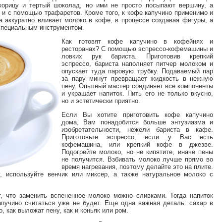
корицу и тертый шоколад, но ими не просто посыпают вершину, а
е и с помощью трафаретов. Кроме того, к кофе капучино применимо и
та аккуратно вливает молоко в кофе, в процессе создавая фигуры, а
специальным инструментом.
Как готовят кофе капучино в кофейнях и
ресторанах? С помощью эспрессо-кофемашины и
ловких рук бариста. Приготовив крепкий
эспрессо, бариста наполняет питчер молоком и
опускает туда паровую трубку. Подаваемый пар
за пару минут превращает жидкость в нежную
пену. Опытный мастер соединяет все компоненты
и украшает напиток. Пить его не только вкусно,
но и эстетически приятно.
Если Вы хотите приготовить кофе капучино
дома, Вам понадобится больше энтузиазма и
изобретательности, нежели бариста в кафе.
Приготовьте эспрессо, если у Вас есть
кофемашина, или крепкий кофе в джезве.
Подогрейте молоко, но не кипятите, иначе пены
не получится. Взбивать молоко лучше прямо во
время нагревания, поэтому делайте это на плите.
, используйте венчик или миксер, а также натуральное молоко с
, что заменить вспененное молоко можно сливками. Тогда напиток
апучино считаться уже не будет. Еще одна важная деталь: сахар в
, как выложат пену, как и коньяк или ром.