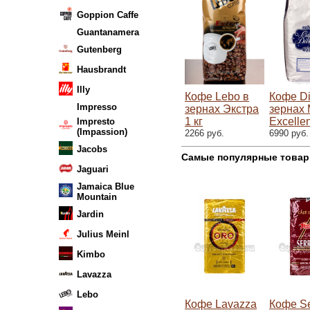
Goppion Caffe
Guantanamera
Gutenberg
Hausbrandt
Illy
Кофе Lebo в
Кофе D
Impresso
зернах Экстра
зернах 
1 кг
Excellen
Impresto
(Impassion)
2266 руб.
6990 руб.
Jacobs
Самые популярные товар
Jaguari
Jamaica Blue
Mountain
Jardin
Julius Meinl
Kimbo
Lavazza
Lebo
Кофе Lavazza
Кофе Se