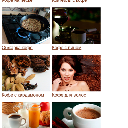
Кофе на песке
Коктейли с кофе
Обжарка кофе
Кофе с вином
Кофе с кардамоном
Кофе для волос