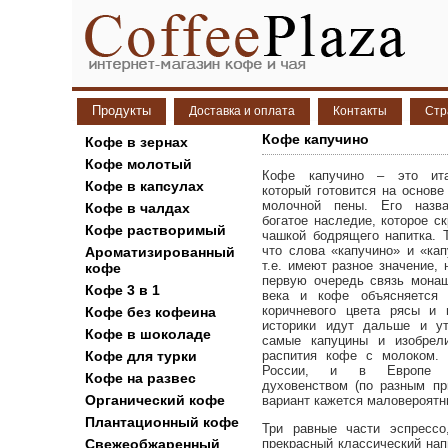
Продукты
Доставка и оплата
Контакты
Стр
Кофе капучино
Кофе в зернах
Кофе молотый
Кофе капучино – это итал
Кофе в капсулах
который готовится на основе
молочной пены. Его назва
Кофе в чалдах
богатое наследие, которое с
Кофе растворимый
чашкой бодрящего напитка. Т
что слова «капучино» и «кап
Ароматизированный
т.е. имеют разное значение, 
кофе
первую очередь связь монаш
Кофе 3 в 1
века и кофе объясняется 
коричневого цвета рясы и 
Кофе без кофеина
историки идут дальше и ут
Кофе в шоколаде
самые капуцины и изобрел
распития кофе с молоком. 
Кофе для турки
России, и в Европе 
Кофе на развес
духовенством (по разным пр
Органический кофе
вариант кажется маловероятн
Плантационный кофе
Три равные части эспрессо
прекрасный классический нап
Свежеобжаренный