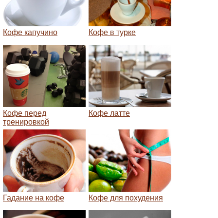
Кофе капучино
Кофе в турке
Кофе перед
Кофе латте
тренировкой
Гадание на кофе
Кофе для похудения