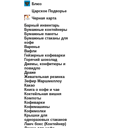
Блюз
Царское Подворье
Черная карта
Барный инвентарь
Бумажные контейнеры
Бумажные пакеты
Бумажные стаканы для
кофе
Варенье
Вафли
Гейзерные кофеварки
Горячий шоколад
Джемы, конфитюры и
повидло
Драже
Жевательная резинка
Зефир Маршмеллоу
Какао
Книга о кофе и чае
Коктейльная вишня
Компоты
Кофеварки
Кофемашины
Кофемолки
Крышки для
одноразовых стаканов
Ланч бокс (Контейнер)