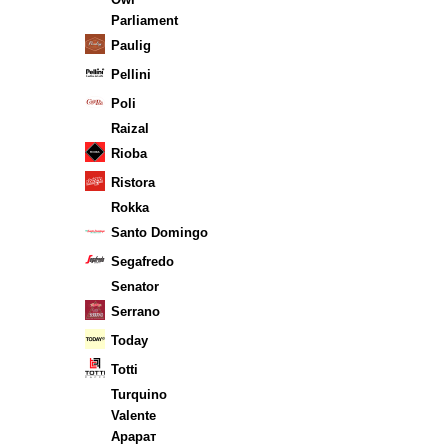
Parliament
Paulig
Pellini
Poli
Raizal
Rioba
Ristora
Rokka
Santo Domingo
Segafredo
Senator
Serrano
Today
Totti
Turquino
Valente
Арарат