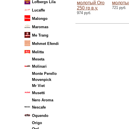
Lofbergs Lila
молотый Oro
молотый
250 гр в.у.
721 руб.
Lucaffe
974 руб.
Malongo
Maromas
Me Trang
Mehmet Efendi
Melitta
Meseta
Molinari
Monte Perello
Movenpick
Mr Viet
Musetti
Nero Aroma
Nescafe
Oquendo
Origo
Owl