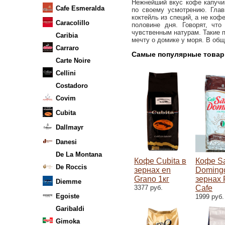
Нежнейший вкус кофе капучи
Cafe Esmeralda
по своему усмотрению. Глав
коктейль из специй, а не коф
Caracolillo
половине дня. Говорят, чт
чувственным натурам. Такие п
Caribia
мечту о домике у моря. В общ
Carraro
Самые популярные товары
Carte Noire
Cellini
Costadoro
Covim
Cubita
Dallmayr
Danesi
De La Montana
Кофе Cubita в
Кофе S
De Roccis
зернах en
Doming
Grano 1кг
зернах 
Diemme
3377 руб.
Cafe
Egoiste
1999 руб.
Garibaldi
Gimoka