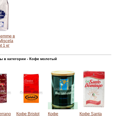
iemme в
Miscela
t 1 кг
ы в категории - Кофе молотый
rrano
Кофе Bristot
Кофе
Кофе Santa