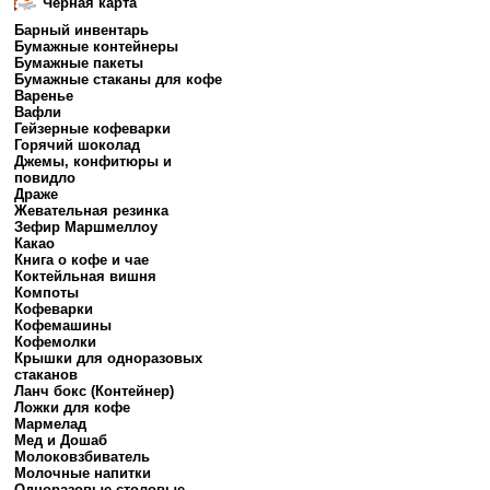
Черная карта
Барный инвентарь
Бумажные контейнеры
Бумажные пакеты
Бумажные стаканы для кофе
Варенье
Вафли
Гейзерные кофеварки
Горячий шоколад
Джемы, конфитюры и
повидло
Драже
Жевательная резинка
Зефир Маршмеллоу
Какао
Книга о кофе и чае
Коктейльная вишня
Компоты
Кофеварки
Кофемашины
Кофемолки
Крышки для одноразовых
стаканов
Ланч бокс (Контейнер)
Ложки для кофе
Мармелад
Мед и Дошаб
Молоковзбиватель
Молочные напитки
Одноразовые столовые