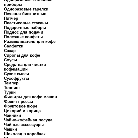
приборы
Одноразовые тарелки
Печенья бисквитные
Питчер
Пластиковые стаканы
Подарочные наборы
Поднос для подачи
Полезные конфеты
Размешиватель для кофе
Салфетки
Сахар
Сиропы для кофе
Соусы
Средства для чистки
кофемашин
Сухие смеси
Сухофрукты
Темпер
Топпинг
Турки
Фильтры для кофе машин
Френч-прессы
Фруктовое пюре
Цикорий и корица
Чайники
Чайно-кофейная посуда
Чайные аксессуары
Чашки
Шоколад в коробках