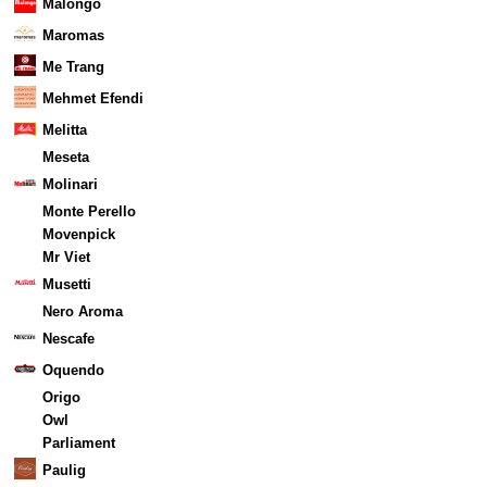
Malongo
Maromas
Me Trang
Mehmet Efendi
Melitta
Meseta
Molinari
Monte Perello
Movenpick
Mr Viet
Musetti
Nero Aroma
Nescafe
Oquendo
Origo
Owl
Parliament
Paulig