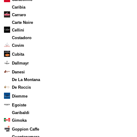
Caribia
Carraro
Carte Noire
Cellini
Costadoro
Covim
Cubita
Dallmayr
Danesi
De La Montana
De Roccis
Diemme
Egoiste
Garibaldi
Gimoka
Goppion Caffe
Guantanamera