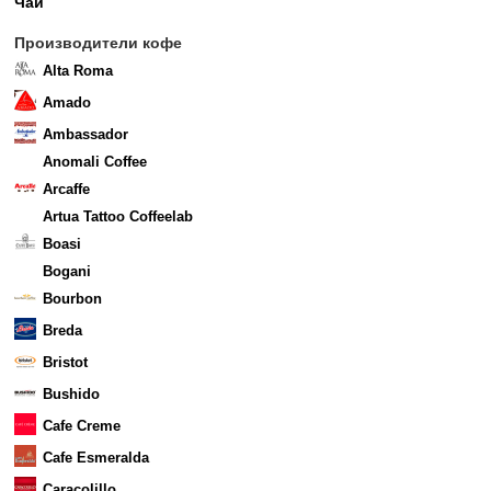
Чай
Производители кофе
Alta Roma
Amado
Ambassador
Anomali Coffee
Arcaffe
Artua Tattoo Coffeelab
Boasi
Bogani
Bourbon
Breda
Bristot
Bushido
Cafe Creme
Cafe Esmeralda
Caracolillo