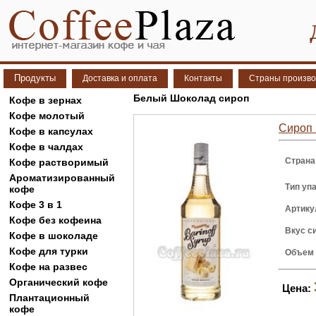
Продукты
Доставка и оплата
Контакты
Страны произво
Белый Шоколад сироп
Кофе в зернах
Кофе молотый
Сироп 
Кофе в капсулах
Кофе в чалдах
Страна
Кофе растворимый
Ароматизированный
Тип уп
кофе
Кофе 3 в 1
Артику
Кофе без кофеина
Вкус с
Кофе в шоколаде
Кофе для турки
Объем
Кофе на развес
Органический кофе
Цена:
Плантационный
кофе