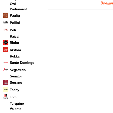
Owl
Parliament
Paulig
Pellini
Poli
Raizal
Rioba
Ristora
Rokka
Santo Domingo
Segafredo
Senator
Serrano
Today
Totti
Turquino
Valente