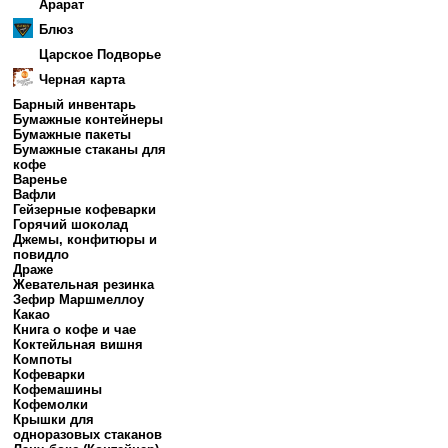
Арарат
Блюз
Царское Подворье
Черная карта
Барный инвентарь
Бумажные контейнеры
Бумажные пакеты
Бумажные стаканы для
кофе
Варенье
Вафли
Гейзерные кофеварки
Горячий шоколад
Джемы, конфитюры и
повидло
Драже
Жевательная резинка
Зефир Маршмеллоу
Какао
Книга о кофе и чае
Коктейльная вишня
Компоты
Кофеварки
Кофемашины
Кофемолки
Крышки для
одноразовых стаканов