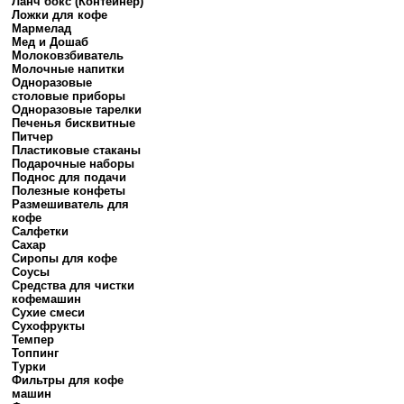
Ланч бокс (Контейнер)
Ложки для кофе
Мармелад
Мед и Дошаб
Молоковзбиватель
Молочные напитки
Одноразовые
столовые приборы
Одноразовые тарелки
Печенья бисквитные
Питчер
Пластиковые стаканы
Подарочные наборы
Поднос для подачи
Полезные конфеты
Размешиватель для
кофе
Салфетки
Сахар
Сиропы для кофе
Соусы
Средства для чистки
кофемашин
Сухие смеси
Сухофрукты
Темпер
Топпинг
Турки
Фильтры для кофе
машин