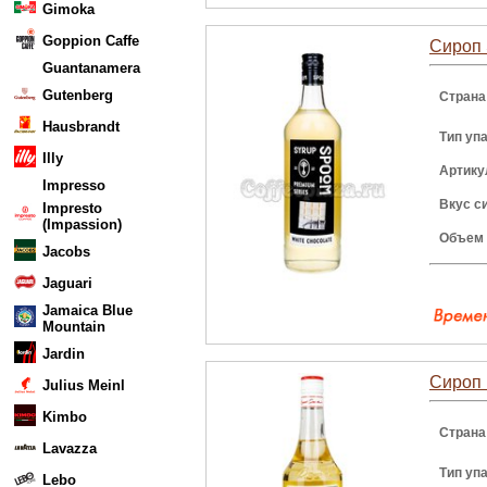
Gimoka
Goppion Caffe
Сироп 
Guantanamera
Gutenberg
Страна
Hausbrandt
Тип уп
Illy
Артику
Impresso
Вкус с
Impresto
(Impassion)
Объем
Jacobs
Jaguari
Jamaica Blue
Mountain
Jardin
Сироп 
Julius Meinl
Kimbo
Страна
Lavazza
Тип уп
Lebo