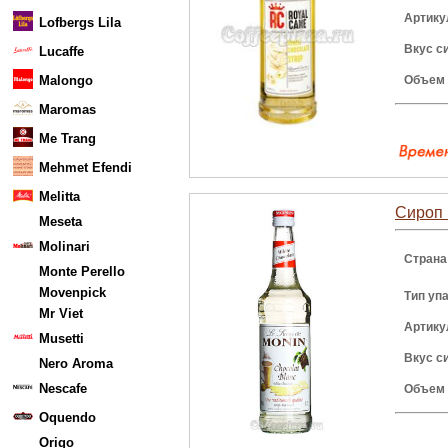
Артику
Lofbergs Lila
Вкус с
Lucaffe
Malongo
Объем
Maromas
Me Trang
Mehmet Efendi
Melitta
Сироп 
Meseta
Molinari
Страна
Monte Perello
Movenpick
Тип уп
Mr Viet
Артику
Musetti
Вкус с
Nero Aroma
Nescafe
Объем
Oquendo
Origo