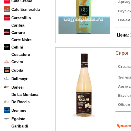
Cafe Creme
Артику
Cafe Esmeralda
Вкус с
Caracolillo
Объем
Caribia
Carraro
Цена:
Carte Noire
Cellini
Сироп 
Costadoro
Covim
Страна
Cubita
Тип уп
Dallmayr
Артику
Danesi
De La Montana
Вкус с
De Roccis
Объем
Diemme
Egoiste
Garibaldi