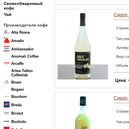
Свежеобжаренный
кофе
Чай
Сироп 
Производители кофе
Страна
Alta Roma
Тип уп
Amado
Артику
Ambassador
Anomali Coffee
Вкус с
Arcaffe
Объем
Artua Tattoo
Coffeelab
Цена:
Boasi
Bogani
Bourbon
Сироп 
Breda
Страна
Bristot
Bushido
Тип уп