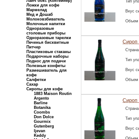
Ланч бокс (Контейнер)
Тип уп
Ложки для кофе
Мармелад
Вкус с
Мед и Дошаб
Молоковзбиватель
Объем
Молочные напитки
Одноразовые
столовые приборы
Одноразовые тарелки
Сироп 
Печенья бисквитные
Питчер
Страна
Пластиковые стаканы
Подарочные наборы
Тип уп
Поднос для подачи
Полезные конфеты
Вкус с
Размешиватель для
кофе
Салфетки
Объем
Сахар
Сиропы для кофе
1883 Maison Routin
Argento
Сироп 
Barline
Botanika
Страна
Coombs
Don Dolce
Тип уп
Gourmix
Gutenberg
Вкус с
Ijevan
Keddy
Объем