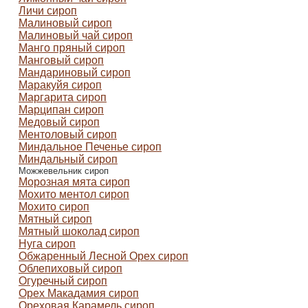
Личи сироп
Малиновый сироп
Малиновый чай сироп
Манго пряный сироп
Манговый сироп
Мандариновый сироп
Маракуйя сироп
Маргарита сироп
Марципан cироп
Медовый сироп
Ментоловый сироп
Миндальное Печенье сироп
Миндальный сироп
Можжевельник сироп
Морозная мята сироп
Мохито ментол сироп
Мохито сироп
Мятный сироп
Мятный шоколад сироп
Нуга сироп
Обжаренный Лесной Орех сироп
Облепиховый сироп
Огуречный сироп
Орех Макадамия сироп
Ореховая Карамель сироп