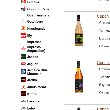
Gimoka
Goppion Caffe
Guantanamera
Сироп 
Gutenberg
Страна
Hausbrandt
Тип уп
Illy
Вкус с
Impresso
Объем
Impresto
(Impassion)
Jacobs
Сироп 
Jaguari
Страна
Jamaica Blue
Mountain
Тип уп
Jardin
Вкус с
Julius Meinl
Объем
Kimbo
Lavazza
Lebo
Сироп 