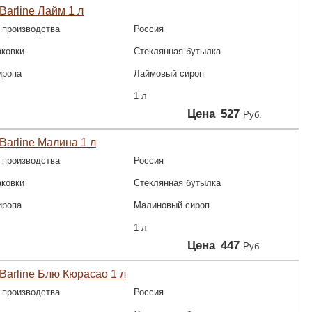
Barline Лайм 1 л
 производства
Россия
аковки
Стеклянная бутылка
иропа
Лаймовый сироп
1 л
Цена
527
Руб.
Barline Малина 1 л
 производства
Россия
аковки
Стеклянная бутылка
иропа
Малиновый сироп
1 л
Цена
447
Руб.
Barline Блю Кюрасао 1 л
 производства
Россия