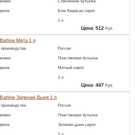
аковки
Стеклянная бутылка
иропа
Блю Кюрасао сироп
1 л
Цена
512
Руб.
Barline Мята 1 л
 производства
Россия
аковки
Пластиковая бутылка
иропа
Мятный сироп
1 л
Цена
447
Руб.
Barline Зеленая Дыня 1 л
 производства
Россия
аковки
Пластиковая бутылка
иропа
Зеленая дыня сироп
1 л