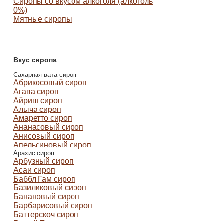
Сиропы со вкусом алкоголя (алкоголь
0%)
Мятные сиропы
Вкус сиропа
Сахарная вата сироп
Абрикосовый сироп
Агава сироп
Айриш сироп
Алыча сироп
Амаретто сироп
Ананасовый сироп
Анисовый сироп
Апельсиновый сироп
Арахис сироп
Арбузный сироп
Асаи сироп
Баббл Гам сироп
Базиликовый сироп
Банановый сироп
Барбарисовый сироп
Баттерскоч сироп