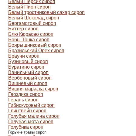
Белый Персик сироп
Белый Пион сироп
Белый тростниковый сахар сироп
Белый Шоколад сироп
Бергамотовый сироп
Биттер сироп
Блю Кюрасао сироп
Бобы Тонка сироп
Боярышниковый сироп
Бразильский Орех сироп
Брауни сироп
Бузиновый сироп
Буратино сироп
Ванильный сироп
Вербеновый сироп
Вишневый сироп
Вишня мараска сироп
Гвоздика сироп
Герань сироп
Гибискусовый сироп
Глинтвейн сироп
Голубая малина сироп
Голубая мята сироп
Голубика сироп
Горькие травы сироп