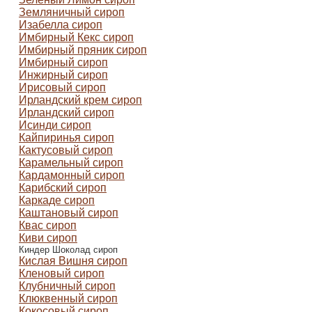
Земляничный сироп
Изабелла сироп
Имбирный Кекс сироп
Имбирный пряник сироп
Имбирный сироп
Инжирный сироп
Ирисовый сироп
Ирландский крем сироп
Ирландский сироп
Исинди сироп
Кайпиринья сироп
Кактусовый сироп
Карамельный сироп
Кардамонный сироп
Карибский сироп
Каркаде сироп
Каштановый сироп
Квас сироп
Киви сироп
Киндер Шоколад сироп
Кислая Вишня сироп
Кленовый сироп
Клубничный сироп
Клюквенный сироп
Кокосовый сироп