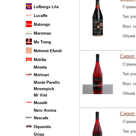
Lofbergs Lila
Страна
Lucaffe
Тип уп
Malongo
Вкус с
Maromas
Объем
Me Trang
Mehmet Efendi
Сироп 
Melitta
Страна
Meseta
Тип уп
Molinari
Monte Perello
Вкус с
Movenpick
Объем
Mr Viet
Musetti
Nero Aroma
Сироп 
Nescafe
Страна
Oquendo
Тип уп
Origo