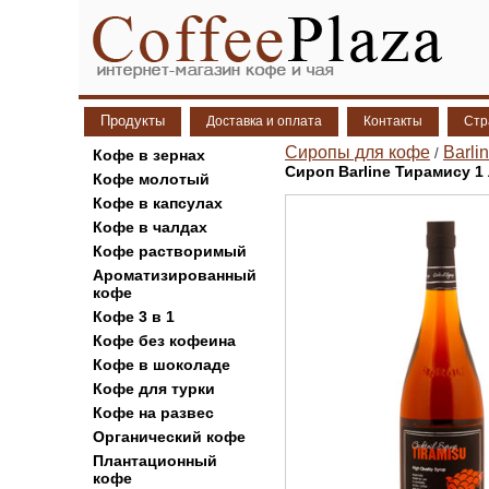
Продукты
Доставка и оплата
Контакты
Стр
Сиропы для кофе
Barli
/
Кофе в зернах
Сироп Barline Тирамису 1
Кофе молотый
Кофе в капсулах
Кофе в чалдах
Кофе растворимый
Ароматизированный
кофе
Кофе 3 в 1
Кофе без кофеина
Кофе в шоколаде
Кофе для турки
Кофе на развес
Органический кофе
Плантационный
кофе