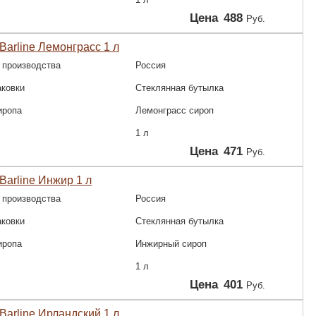
Цена
488
Руб.
Barline Лемонграсс 1 л
 производства
Россия
аковки
Стеклянная бутылка
иропа
Лемонграсс сироп
1 л
Цена
471
Руб.
Barline Инжир 1 л
 производства
Россия
аковки
Стеклянная бутылка
иропа
Инжирный сироп
1 л
Цена
401
Руб.
Barline Ирландский 1 л