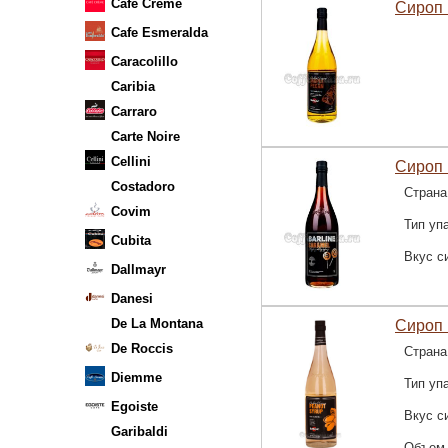
Cafe Creme
Сироп 
Cafe Esmeralda
Caracolillo
Caribia
Carraro
Carte Noire
Cellini
Сироп 
Costadoro
Страна
Covim
Тип уп
Cubita
Вкус с
Dallmayr
Danesi
De La Montana
Сироп 
De Roccis
Страна
Diemme
Тип уп
Egoiste
Вкус с
Garibaldi
Объем