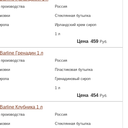
 производства
Россия
аковки
Стеклянная бутылка
иропа
Ирландский крем сироп
1 л
Цена
459
Руб.
Barline Гренадин 1 л
 производства
Россия
аковки
Пластиковая бутылка
иропа
Гренадиновый сироп
1 л
Цена
454
Руб.
Barline Клубника 1 л
 производства
Россия
аковки
Стеклянная бутылка