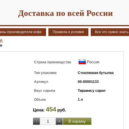
Доставка по всей России
аны производители кофе
Правила и условия
Все что нужно знать
ne
 л
Россия
Страна производства
Тип упаковки
Стеклянная бутылка
Артикул
00-00001133
Вкус сиропа
Тирамису сироп
Объем
1 л
454
Цена:
руб.