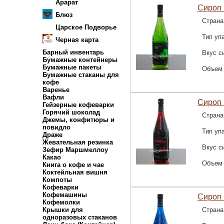
Арарат
Сироп 
Блюз
Страна
Царское Подворье
Тип уп
Черная карта
Барный инвентарь
Вкус с
Бумажные контейнеры
Бумажные пакеты
Объем
Бумажные стаканы для
кофе
Варенье
Вафли
Сироп 
Гейзерные кофеварки
Горячий шоколад
Страна
Джемы, конфитюры и
повидло
Тип уп
Драже
Жевательная резинка
Вкус с
Зефир Маршмеллоу
Какао
Объем
Книга о кофе и чае
Коктейльная вишня
Компоты
Кофеварки
Кофемашины
Сироп 
Кофемолки
Крышки для
Страна
одноразовых стаканов