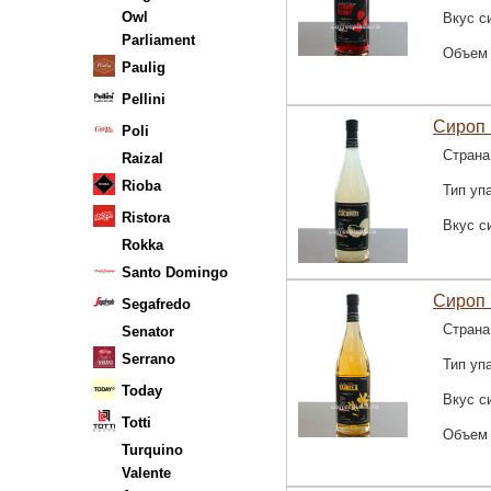
Owl
Вкус с
Parliament
Объем
Paulig
Pellini
Сироп 
Poli
Страна
Raizal
Rioba
Тип уп
Ristora
Вкус с
Rokka
Santo Domingo
Сироп 
Segafredo
Страна
Senator
Serrano
Тип уп
Today
Вкус с
Totti
Объем
Turquino
Valente