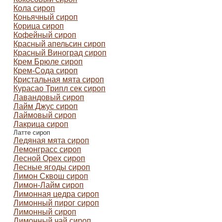
Кола сироп
Коньячный сироп
Корица сироп
Кофейный сироп
Красный апельсин сироп
Красный Виноград сироп
Крем Брюле сироп
Крем-Сода сироп
Кристальная мята сироп
Курасао Трипл сек сироп
Лавандовый сироп
Лайм Джус сироп
Лаймовый сироп
Лакрица сироп
Латте сироп
Ледяная мята сироп
Лемонграсс сироп
Лесной Орех сироп
Лесные ягоды сироп
Лимон Сквош сироп
Лимон-Лайм сироп
Лимонная цедра сироп
Лимонный пирог сироп
Лимонный сироп
Лимонный чай сироп