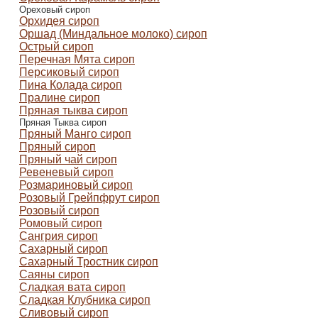
Ореховый сироп
Орхидея сироп
Оршад (Миндальное молоко) сироп
Острый сироп
Перечная Мята сироп
Персиковый сироп
Пина Колада сироп
Пралине сироп
Пряная тыква сироп
Пряная Тыква сироп
Пряный Манго сироп
Пряный сироп
Пряный чай сироп
Ревеневый сироп
Розмариновый сироп
Розовый Грейпфрут сироп
Розовый сироп
Ромовый сироп
Сангрия сироп
Сахарный сироп
Сахарный Тростник сироп
Саяны сироп
Сладкая вата сироп
Сладкая Клубника сироп
Сливовый сироп