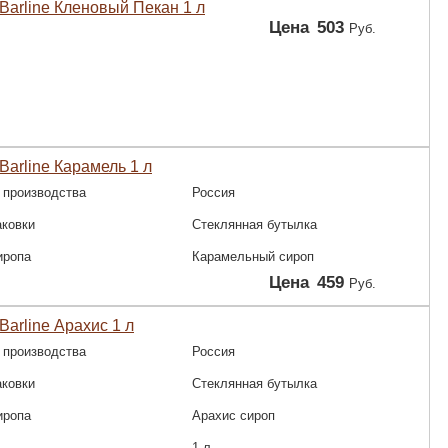
Barline Кленовый Пекан 1 л
Цена
503
Руб.
Barline Карамель 1 л
 производства
Россия
аковки
Стеклянная бутылка
иропа
Карамельный сироп
Цена
459
Руб.
Barline Арахис 1 л
 производства
Россия
аковки
Стеклянная бутылка
иропа
Арахис сироп
1 л