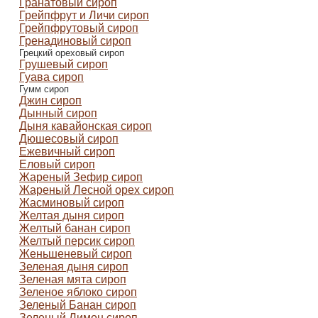
Гранатовый сироп
Грейпфрут и Личи сироп
Грейпфрутовый сироп
Гренадиновый сироп
Грецкий ореховый сироп
Грушевый сироп
Гуава сироп
Гумм сироп
Джин сироп
Дынный сироп
Дыня кавайонская сироп
Дюшесовый сироп
Ежевичный сироп
Еловый сироп
Жареный Зефир сироп
Жареный Лесной орех сироп
Жасминовый сироп
Желтая дыня сироп
Желтый банан сироп
Желтый персик сироп
Женьшеневый сироп
Зеленая дыня сироп
Зеленая мята сироп
Зеленое яблоко сироп
Зеленый Банан сироп
Зеленый Лимон сироп