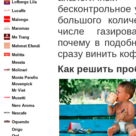
Lofbergs Lila
бесконтрольное 
Lucaffe
большого колич
Malongo
числе газиров
Maromas
Me Trang
почему в подобн
Mehmet Efendi
сразу винить коф
Melitta
Meseta
Как решить пр
Molinari
Monte Perello
Movenpick
Mr Viet
Musetti
Nero Aroma
Nescafe
Oquendo
Origo
Owl