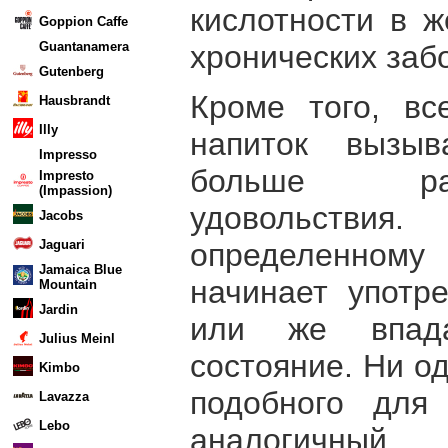
кислотности в ж
Goppion Caffe
хронических заб
Guantanamera
Gutenberg
Кроме того, вс
Hausbrandt
Illy
напиток вызыв
Impresso
больше ра
Impresto
(Impassion)
удовольств
Jacobs
определенном
Jaguari
Jamaica Blue
начинает употр
Mountain
Jardin
или же впада
Julius Meinl
состояние. Ни о
Kimbo
подобного для
Lavazza
Lebo
аналогичны