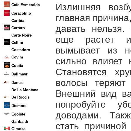
Излишняя возб
Cafe Esmeralda
Caracolillo
главная причина
Caribia
давать нельзя.
Carraro
Carte Noire
еще растет и
Cellini
вымывает из н
Costadoro
Covim
сильно влияет 
Cubita
Становятся хру
Dallmayr
волосы теряют 
Danesi
De La Montana
Внешний вид ва
De Roccis
попробуйте у
Diemme
доводами. Так
Egoiste
Garibaldi
стать причиной
Gimoka