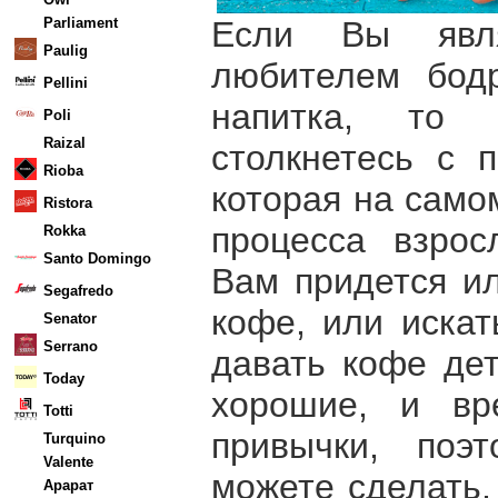
Если Вы явля
Parliament
Paulig
любителем бод
Pellini
напитка, то
Poli
Raizal
столкнетесь с 
Rioba
которая на само
Ristora
процесса взрос
Rokka
Santo Domingo
Вам придется ил
Segafredo
кофе, или искат
Senator
Serrano
давать кофе де
Today
хорошие, и вр
Totti
привычки, поэ
Turquino
Valente
можете сделать,
Арарат