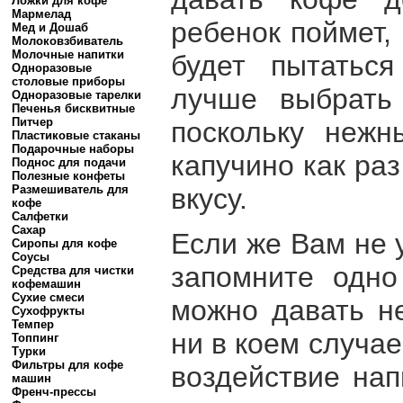
Ложки для кофе
Мармелад
ребенок поймет, 
Мед и Дошаб
Молоковзбиватель
Молочные напитки
будет пытаться
Одноразовые
столовые приборы
лучше выбрать 
Одноразовые тарелки
Печенья бисквитные
Питчер
поскольку нежн
Пластиковые стаканы
Подарочные наборы
капучино как ра
Поднос для подачи
Полезные конфеты
вкусу.
Размешиватель для
кофе
Салфетки
Сахар
Если же Вам не 
Сиропы для кофе
Соусы
запомните одно
Средства для чистки
кофемашин
Сухие смеси
можно давать н
Сухофрукты
Темпер
ни в коем случа
Топпинг
Турки
Фильтры для кофе
воздействие на
машин
Френч-прессы