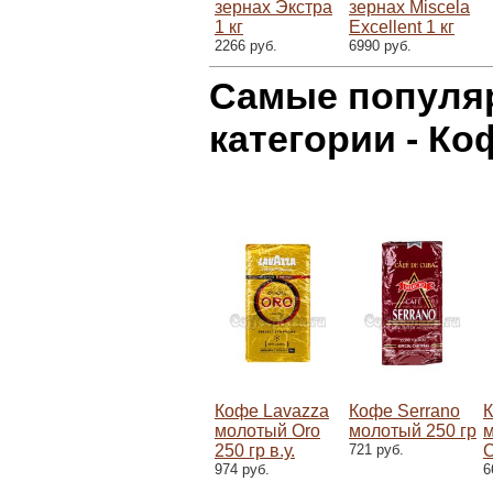
зернах Экстра
зернах Miscela
1 кг
Excellent 1 кг
2266 руб.
6990 руб.
Самые популя
категории - К
Кофе Lavazza
Кофе Serrano
К
молотый Oro
молотый 250 гр
250 гр в.у.
721 руб.
C
974 руб.
6