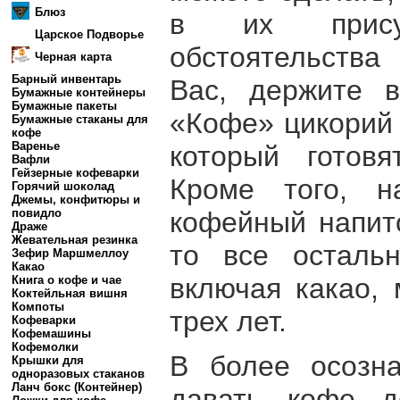
Блюз
в их прису
Царское Подворье
обстоятельства
Черная карта
Барный инвентарь
Вас, держите 
Бумажные контейнеры
Бумажные пакеты
«Кофе» цикорий 
Бумажные стаканы для
кофе
Варенье
который готов
Вафли
Гейзерные кофеварки
Кроме того, н
Горячий шоколад
Джемы, конфитюры и
кофейный напито
повидло
Драже
Жевательная резинка
то все осталь
Зефир Маршмеллоу
Какао
включая какао, 
Книга о кофе и чае
Коктейльная вишня
Компоты
трех лет.
Кофеварки
Кофемашины
Кофемолки
В более осозн
Крышки для
одноразовых стаканов
Ланч бокс (Контейнер)
давать кофе д