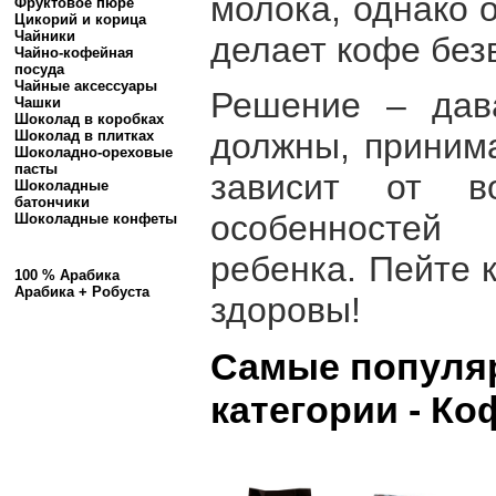
молока, однако 
Фруктовое пюре
Цикорий и корица
Чайники
делает кофе без
Чайно-кофейная
посуда
Чайные аксессуары
Решение – дав
Чашки
Шоколад в коробках
должны, принима
Шоколад в плитках
Шоколадно-ореховые
пасты
зависит от в
Шоколадные
батончики
особенносте
Шоколадные конфеты
ребенка. Пейте 
100 % Арабика
Арабика + Робуста
здоровы!
Самые популя
категории - Ко