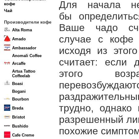
Для начала не
кофе
Чай
бы определитьс
Производители кофе
Ваше чадо сч
Alta Roma
случае с кофе 
Amado
исходя из этог
Ambassador
Anomali Coffee
считает: если 
Arcaffe
этого воз
Artua Tattoo
Coffeelab
перевозбужда
Boasi
Bogani
раздражительны
Bourbon
трудно, однако
Breda
разрешенный лим
Bristot
Bushido
похожие симпто
Cafe Creme