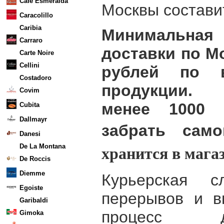
Cafe Esmeralda
Москвы состави
Caracolillo
Caribia
Минимальная
Carraro
доставки по М
Carte Noire
Cellini
рублей по в
Costadoro
продукции.
Covim
менее 1000
Cubita
Dallmayr
забрать сам
Danesi
хранится в магаз
De La Montana
De Roccis
Diemme
Курьерская с
Egoiste
перерывов и в
Garibaldi
процесс д
Gimoka