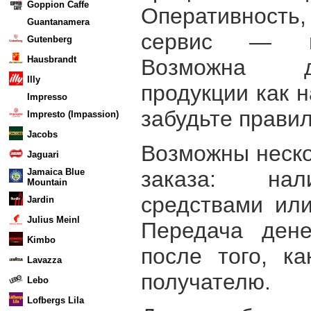
Goppion Caffe
Оперативность,
Guantanamera
сервис — н
Gutenberg
Hausbrandt
Возможна д
Illy
продукции как н
Impresso
забудьте правил
Impresto (Impassion)
Jacobs
Возможны неско
Jaguari
заказа: на
Jamaica Blue
Mountain
средствами или
Jardin
Julius Meinl
Передача дене
Kimbo
после того, ка
Lavazza
получателю.
Lebo
Lofbergs Lila