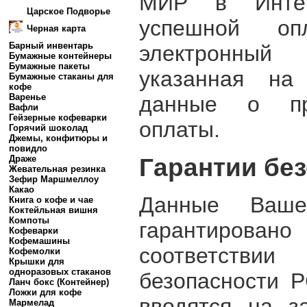
МИР в Интерн
Царское Подворье
успешной о
Черная карта
Барный инвентарь
электронный
Бумажные контейнеры
Бумажные пакеты
указанная на
Бумажные стаканы для
кофе
данные о пр
Варенье
Вафли
Гейзерные кофеварки
оплаты.
Горячий шоколад
Джемы, конфитюры и
повидло
Гарантии бе
Драже
Жевательная резинка
Зефир Маршмеллоу
Какао
Данные Ваше
Книга о кофе и чае
Коктейльная вишня
Компоты
гарантиро
Кофеварки
Кофемашины
соответств
Кофемолки
Крышки для
одноразовых стаканов
безопасности 
Ланч бокс (Контейнер)
Ложки для кофе
вводятся на з
Мармелад