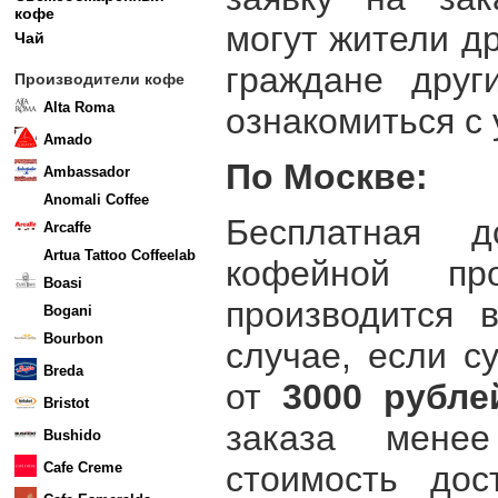
кофе
могут жители др
Чай
граждане друг
Производители кофе
Alta Roma
ознакомиться с 
Amado
По Москве:
Ambassador
Anomali Coffee
Бесплатная д
Arcaffe
Artua Tattoo Coffeelab
кофейной пр
Boasi
производится 
Bogani
Bourbon
случае, если с
Breda
от
3000 рубле
Bristot
заказа мен
Bushido
стоимость дос
Cafe Creme