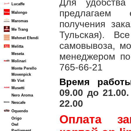
Для удобства
Lucaffe
предлагаем
Malongo
получения за
Maromas
Me Trang
Тульская). Вс
Mehmet Efendi
самовывоза, м
Melitta
менеджером 
Meseta
Molinari
765-66-21
Monte Perello
Movenpick
Время работ
Mr Viet
Musetti
09.00 до 21.0
Nero Aroma
22.00
Nescafe
Oquendo
Оплата за
Origo
Owl
Parliament