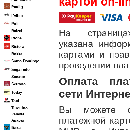
картой on-li
Paulig
Pellini
Poli
На страницах
Raizal
Rioba
указана инфор
Ristora
картами и прав
Rokka
Santo Domingo
проведении пла
Segafredo
Senator
Оплата пла
Serrano
сети Интерне
Today
Totti
Вы можете о
Turquino
Valente
платежной карто
Арарат
Блюз