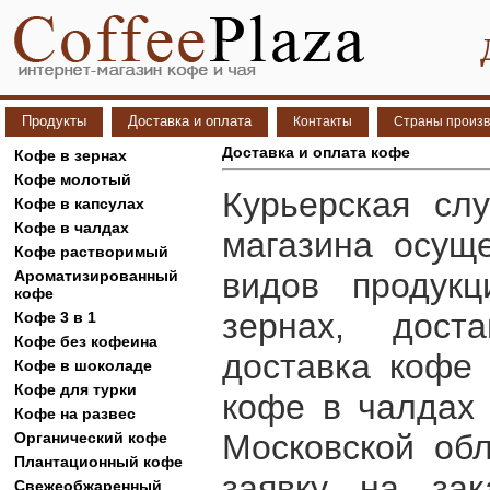
Продукты
Доставка и оплата
Контакты
Страны произв
Доставка и оплата кофе
Кофе в зернах
Кофе молотый
Курьерская сл
Кофе в капсулах
Кофе в чалдах
магазина осуще
Кофе растворимый
видов продукц
Ароматизированный
кофе
зернах, дост
Кофе 3 в 1
Кофе без кофеина
доставка кофе 
Кофе в шоколаде
Кофе для турки
кофе в чалдах
Кофе на развес
Московской об
Органический кофе
Плантационный кофе
заявку на зак
Свежеобжаренный