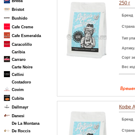
Breda
250 г
Bristot
Бренд
Bushido
Страна
Cafe Creme
Cafe Esmeralda
Тип уп
Caracolillo
Артику
Caribia
Сорт з
Carraro
Carte Noire
Вес из
Cellini
Costadoro
Covim
Cubita
Кофе Ar
Dallmayr
Danesi
Бренд
De La Montana
Страна
De Roccis