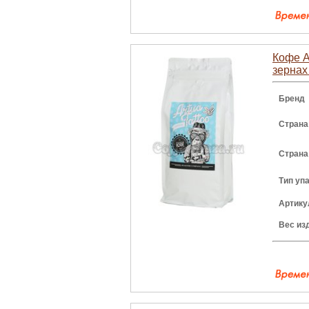
Кофе A
зернах 
Бренд
Страна
Страна
Тип уп
Артику
Вес из