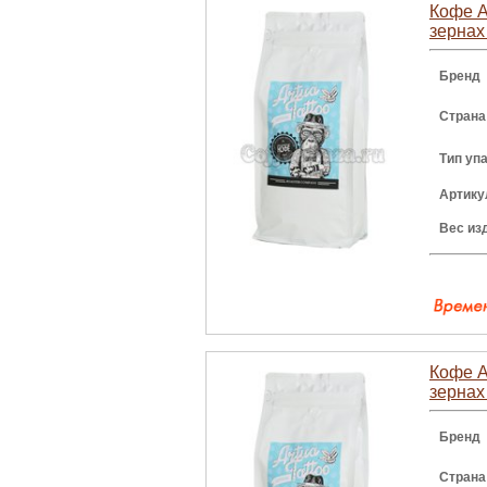
Кофе A
зернах 
Бренд
Страна
Тип уп
Артику
Вес из
Кофе A
зернах 
Бренд
Страна