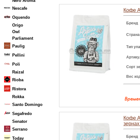
Nero Aroma
Nescafe
Кофе A
Oquendo
Бренд
Origo
Owl
Страна
Parliament
Paulig
Тип уп
Pellini
Артику
Poli
Сорт з
Raizal
Вес из
Rioba
Ristora
Rokka
Santo Domingo
Segafredo
Кофе A
Senator
зернах
Serrano
Бренд
Today