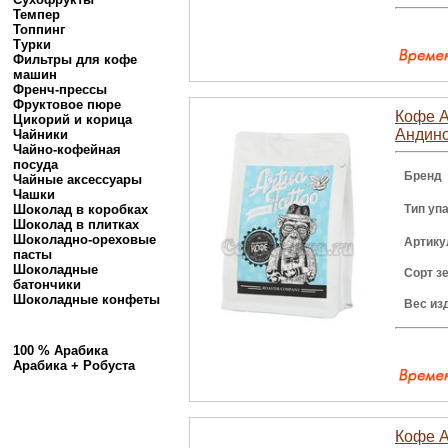
Темпер
Топпинг
Турки
Фильтры для кофе
машин
Френч-прессы
Фруктовое пюре
Кофе A
Цикорий и корица
Андино
Чайники
Чайно-кофейная
посуда
Бренд
Чайные аксессуары
Чашки
Шоколад в коробках
Тип уп
Шоколад в плитках
Шоколадно-ореховые
Артику
пасты
Шоколадные
Сорт з
батончики
Шоколадные конфеты
Вес из
100 % Арабика
Арабика + Робуста
Кофе A