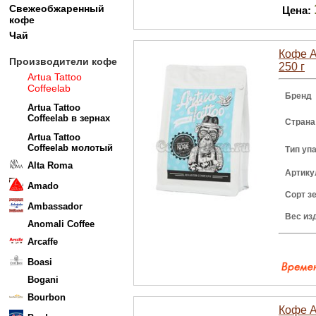
Свежеобжаренный
Цена:
кофе
Чай
Кофе A
Производители кофе
250 г
Artua Tattoo
Coffeelab
Бренд
Artua Tattoo
Coffeelab в зернах
Страна
Artua Tattoo
Coffeelab молотый
Тип уп
Alta Roma
Артику
Amado
Сорт з
Ambassador
Вес из
Anomali Coffee
Arcaffe
Boasi
Bogani
Bourbon
Кофе Ar