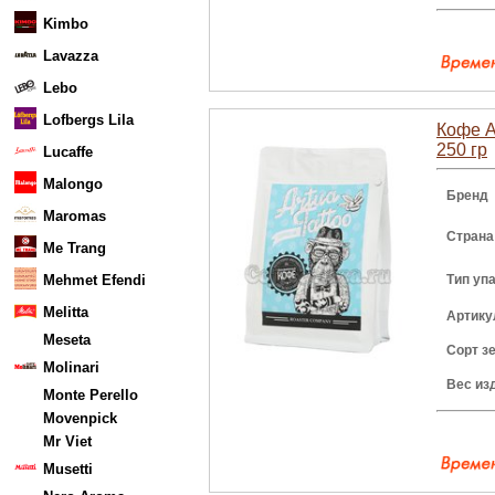
Kimbo
Lavazza
Lebo
Lofbergs Lila
Кофе A
250 гр
Lucaffe
Malongo
Бренд
Maromas
Страна
Me Trang
Mehmet Efendi
Тип уп
Melitta
Артику
Meseta
Сорт з
Molinari
Вес из
Monte Perello
Movenpick
Mr Viet
Musetti