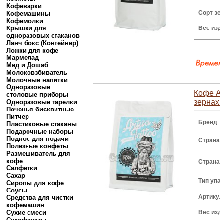
Кофеварки
Сорт з
Кофемашины
Кофемолки
Крышки для
Вес из
одноразовых стаканов
Ланч бокс (Контейнер)
Ложки для кофе
Мармелад
Мед и Дошаб
Молоковзбиватель
Молочные напитки
Одноразовые
Кофе A
столовые приборы
зернах
Одноразовые тарелки
Печенья бисквитные
Питчер
Бренд
Пластиковые стаканы
Подарочные наборы
Поднос для подачи
Страна
Полезные конфеты
Размешиватель для
кофе
Страна
Салфетки
Сахар
Тип уп
Сиропы для кофе
Соусы
Артику
Средства для чистки
кофемашин
Сухие смеси
Вес из
Сухофрукты