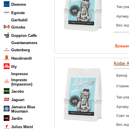
Diemme
Тип уп
Egoiste
Артику
Garibaldi
Вес из
Gimoka
Goppion Caffe
Guantanamera
Gutenberg
Hausbrandt
Кофе Ar
Illy
Impresso
Бренд
Impresto
(Impassion)
Страна
Jacobs
Тип уп
Jaguari
Jamaica Blue
Артику
Mountain
Сорт з
Jardin
Вес из
Julius Meinl