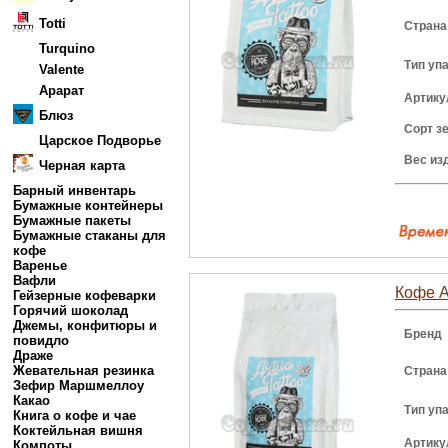
Totti
Страна
Turquino
Тип уп
Valente
Арарат
Артику
Блюз
Сорт з
Царское Подворье
Вес из
Черная карта
Барный инвентарь
Бумажные контейнеры
Бумажные пакеты
Бумажные стаканы для
кофе
Варенье
Вафли
Кофе A
Гейзерные кофеварки
Горячий шоколад
Джемы, конфитюры и
Бренд
повидло
Драже
Жевательная резинка
Страна
Зефир Маршмеллоу
Какао
Тип уп
Книга о кофе и чае
Коктейльная вишня
Артику
Компоты