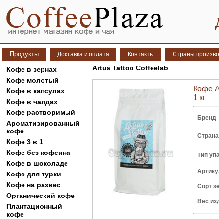
Продукты
Доставка и оплата
Контакты
Страны произво
Artua Tattoo Coffeelab
Кофе в зернах
Кофе молотый
Кофе Ar
Кофе в капсулах
1 кг
Кофе в чалдах
Кофе растворимый
Бренд
Ароматизированный
кофе
Страна
Кофе 3 в 1
Кофе без кофеина
Тип уп
Кофе в шоколаде
Артику
Кофе для турки
Кофе на развес
Сорт з
Органический кофе
Вес из
Плантационный
кофе