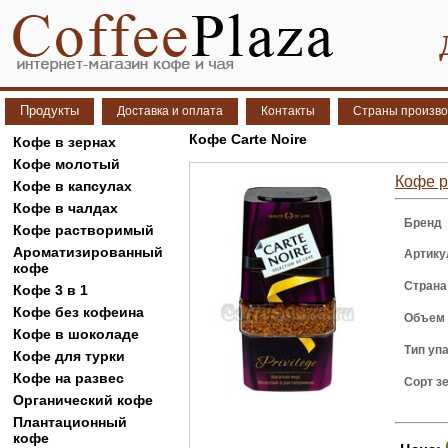
Продукты
Доставка и оплата
Контакты
Страны произво
Кофе Carte Noire
Кофе в зернах
Кофе молотый
Кофе ра
Кофе в капсулах
Кофе в чалдах
Бренд
Кофе растворимый
Ароматизированный
Артику
кофе
Страна
Кофе 3 в 1
Кофе без кофеина
Объем
Кофе в шоколаде
Тип уп
Кофе для турки
Кофе на развес
Сорт з
Органический кофе
Плантационный
кофе