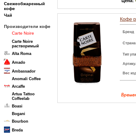
Цена:
Свежеобжаренный
кофе
Чай
Кофе р
Производители кофе
Бренд
Carte Noire
Carte Noire
Страна
растворимый
Alta Roma
Тип уп
Amado
Артику
Ambassador
Вес из
Anomali Coffee
Arcaffe
Artua Tattoo
Coffeelab
Boasi
Bogani
Bourbon
Breda