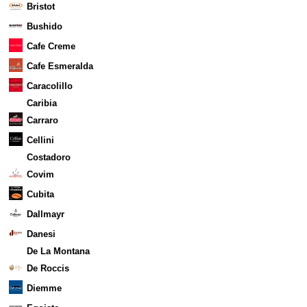
Bristot
Bushido
Cafe Creme
Cafe Esmeralda
Caracolillo
Caribia
Carraro
Cellini
Costadoro
Covim
Cubita
Dallmayr
Danesi
De La Montana
De Roccis
Diemme