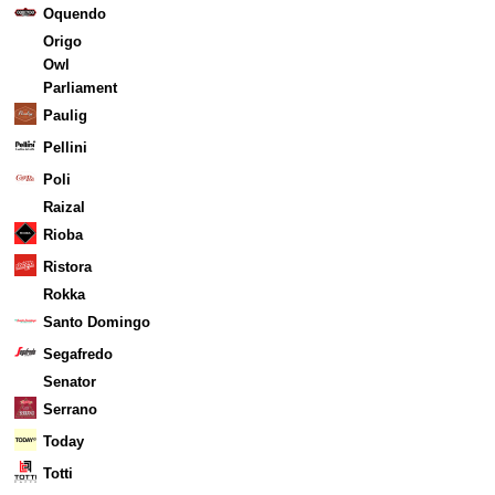
Oquendo
Origo
Owl
Parliament
Paulig
Pellini
Poli
Raizal
Rioba
Ristora
Rokka
Santo Domingo
Segafredo
Senator
Serrano
Today
Totti