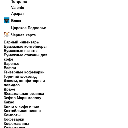
Turquino
Valente
Арарат
Блюз
Царское Подворье
Черная карта
Барный инвентарь
Бумажные контейнеры
Бумажные пакеты
Бумажные стаканы для
кофе
Варенье
Вафли
Гейзерные кофеварки
Горячий шоколад
Джемы, конфитюры и
повидло
Драже
Жевательная резинка
Зефир Маршмеллоу
Какао
Книга о кофе и чае
Коктейльная вишня
Компоты
Кофеварки
Кофемашины
Кофемолки