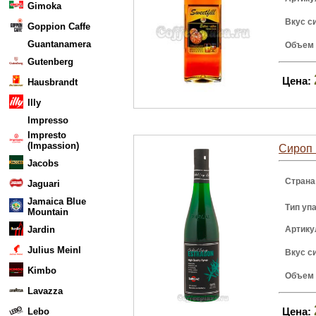
Gimoka
Вкус с
Goppion Caffe
Guantanamera
Объем
Gutenberg
Цена:
Hausbrandt
Illy
Impresso
Impresto
(Impassion)
Сироп 
Jacobs
Страна
Jaguari
Jamaica Blue
Тип уп
Mountain
Jardin
Артику
Julius Meinl
Вкус с
Kimbo
Объем
Lavazza
Цена:
Lebo