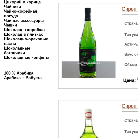
Цикорий и корица
Чайники
Сироп 
Чайно-кофейная
посуда
Чайные аксессуары
Страна
Чашки
Шоколад в коробках
Шоколад в плитках
Тип уп
Шоколадно-ореховые
пасты
Артику
Шоколадные
батончики
Вкус с
Шоколадные конфеты
Объем
100 % Арабика
Арабика + Робуста
Цена:
Сироп 
Страна
Тип уп