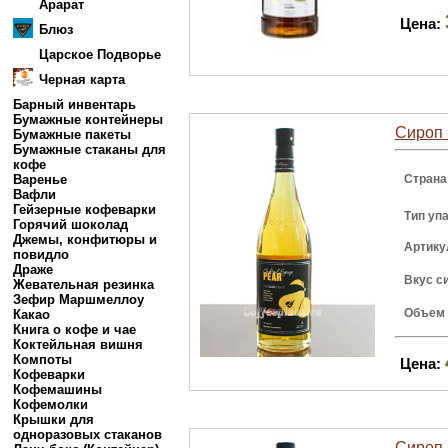
Арарат
Цена:
Блюз
Царское Подворье
Черная карта
Барный инвентарь
Бумажные контейнеры
Сироп 
Бумажные пакеты
Бумажные стаканы для
кофе
Варенье
Страна
Вафли
Гейзерные кофеварки
Тип уп
Горячий шоколад
Джемы, конфитюры и
Артику
повидло
Драже
Вкус с
Жевательная резинка
Зефир Маршмеллоу
Объем
Какао
Книга о кофе и чае
Коктейльная вишня
Компоты
Цена:
Кофеварки
Кофемашины
Кофемолки
Крышки для
одноразовых стаканов
Сироп 