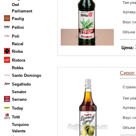
Тип уп
Owl
Parliament
Артику
Paulig
Вкус с
Pellini
Объем
Poli
Raizal
Цена:
Rioba
Ristora
Rokka
Сироп
Santo Domingo
Segafredo
Страна
Senator
Тип уп
Serrano
Артику
Today
Totti
Вкус с
Turquino
Объем
Valente