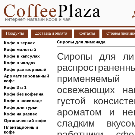
Продукты
Доставка и оплата
Контакты
Страны произво
Сиропы для лимонада
Кофе в зернах
Кофе молотый
Сиропы для ли
Кофе в капсулах
Кофе в чалдах
распространен
Кофе растворимый
применяемый
Ароматизированный
кофе
освежающих на
Кофе 3 в 1
Кофе без кофеина
густой консист
Кофе в шоколаде
Кофе для турки
ароматом и не
Кофе на развес
сладким вкусо
Органический кофе
Плантационный
работники сф
кофе