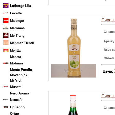
Lofbergs Lila
Lucaffe
Сироп 
Malongo
Maromas
Страна
Me Trang
Артику
Mehmet Efendi
Вкус с
Melitta
Meseta
Объем
Molinari
Monte Perello
Цена:
Movenpick
Mr Viet
Musetti
Nero Aroma
Сироп 
Nescafe
Oquendo
Страна
Origo