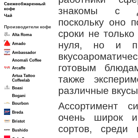
Свежеобжаренный
знакомы с д
кофе
Чай
поскольку оно п
Производители кофе
сроки не только
Alta Roma
нуля, но и пр
Amado
Ambassador
вкусоаромати
Anomali Coffee
готовым блюда
Arcaffe
Artua Tattoo
также эксперим
Coffeelab
различные вкусы
Boasi
Bogani
Ассортимент с
Bourbon
Breda
очень широк и
Bristot
сортов, среди 
Bushido