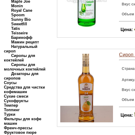
Maple Joe
Вкус с
Monin
Royal Cane
Объем
Spoom
Sunny Bio
Sweetfill
Tatis
Цена:
Teisseire
Баринофф
Мамин рецепт
Натуральный
сироп
Сироп 
Сиропы для
коктейлей
Сиропы для
Страна
молочных коктейлей
Дозаторы для
сиропов
Артику
Соусы
Средства для чистки
Вкус с
кофемашин
Сухие смеси
Объем
Сухофрукты
Темпер
Топпинг
Турки
Цена:
Фильтры для кофе
машин
Френч-прессы
Фруктовое пюре