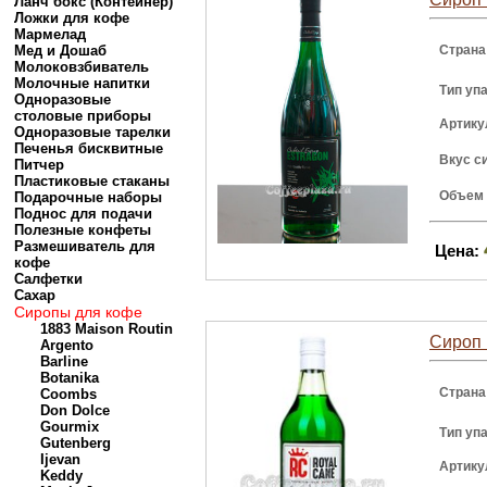
Ланч бокс (Контейнер)
Ложки для кофе
Мармелад
Мед и Дошаб
Страна
Молоковзбиватель
Молочные напитки
Тип уп
Одноразовые
столовые приборы
Артику
Одноразовые тарелки
Печенья бисквитные
Вкус с
Питчер
Пластиковые стаканы
Объем
Подарочные наборы
Поднос для подачи
Полезные конфеты
Размешиватель для
Цена:
кофе
Салфетки
Сахар
Сиропы для кофе
1883 Maison Routin
Сироп 
Argento
Barline
Botanika
Страна
Coombs
Don Dolce
Gourmix
Тип уп
Gutenberg
Ijevan
Артику
Keddy