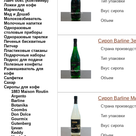
Ланч бокс (Контейнер)
Тип упаковки
Ложки для кофе
Мармелад
Вкус сиропа
Мед и Дошаб
Молоковзбиватель
Объем
Молочные напитки
Одноразовые
столовые приборы
Одноразовые тарелки
Сироп Barline З
Печенья бисквитные
Питчер
Страна производс
Пластиковые стаканы
Подарочные наборы
Тип упаковки
Поднос для подачи
Полезные конфеты
Вкус сиропа
Размешиватель для
кофе
Салфетки
Объем
Сахар
Сиропы для кофе
1883 Maison Routin
Argento
Сироп Barline М
Barline
Botanika
Страна производс
Coombs
Don Dolce
Тип упаковки
Gourmix
Gutenberg
Вкус сиропа
Ijevan
Keddy
Объем