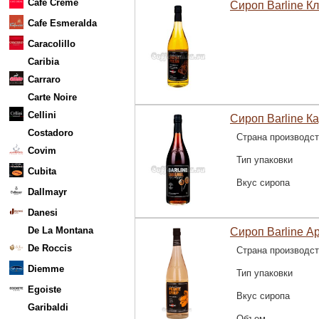
Cafe Creme
Сироп Barline К
Cafe Esmeralda
Caracolillo
Caribia
Carraro
Carte Noire
Cellini
Сироп Barline К
Costadoro
Страна производс
Covim
Тип упаковки
Cubita
Вкус сиропа
Dallmayr
Danesi
De La Montana
Сироп Barline Ар
De Roccis
Страна производс
Diemme
Тип упаковки
Egoiste
Вкус сиропа
Garibaldi
Объем