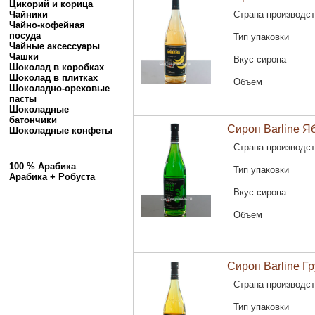
Цикорий и корица
Чайники
Страна производс
Чайно-кофейная
посуда
Тип упаковки
Чайные аксессуары
Чашки
Вкус сиропа
Шоколад в коробках
Шоколад в плитках
Объем
Шоколадно-ореховые
пасты
Шоколадные
батончики
Сироп Barline Я
Шоколадные конфеты
Страна производс
100 % Арабика
Тип упаковки
Арабика + Робуста
Вкус сиропа
Объем
Сироп Barline Г
Страна производс
Тип упаковки