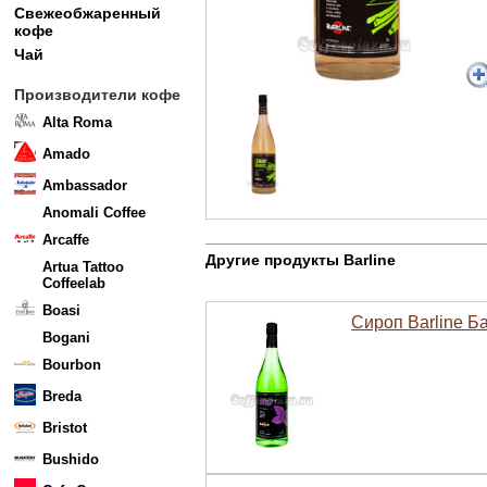
Свежеобжаренный
кофе
Чай
Производители кофе
Alta Roma
Amado
Ambassador
Anomali Coffee
Arcaffe
Другие продукты Barline
Artua Tattoo
Coffeelab
Boasi
Сироп Barline Ба
Bogani
Bourbon
Breda
Bristot
Bushido