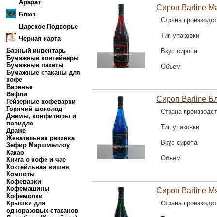
Арарат
Сироп Barline М
Блюз
Страна производс
Царское Подворье
Тип упаковки
Черная карта
Барный инвентарь
Вкус сиропа
Бумажные контейнеры
Бумажные пакеты
Объем
Бумажные стаканы для
кофе
Варенье
Вафли
Сироп Barline Б
Гейзерные кофеварки
Горячий шоколад
Страна производс
Джемы, конфитюры и
повидло
Тип упаковки
Драже
Жевательная резинка
Вкус сиропа
Зефир Маршмеллоу
Какао
Объем
Книга о кофе и чае
Коктейльная вишня
Компоты
Кофеварки
Кофемашины
Сироп Barline Мя
Кофемолки
Крышки для
Страна производс
одноразовых стаканов