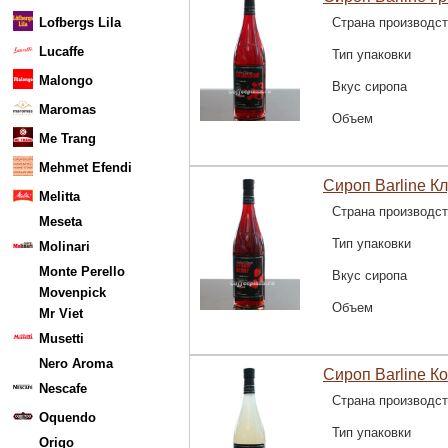
Lofbergs Lila
Страна производс
Lucaffe
Тип упаковки
Malongo
Вкус сиропа
Maromas
Объем
Me Trang
Mehmet Efendi
Сироп Barline Кл
Melitta
Страна производс
Meseta
Тип упаковки
Molinari
Monte Perello
Вкус сиропа
Movenpick
Объем
Mr Viet
Musetti
Nero Aroma
Сироп Barline Ко
Nescafe
Страна производс
Oquendo
Тип упаковки
Origo