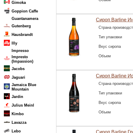
Gimoka
Goppion Caffe
Guantanamera
Сироп Barline И
Gutenberg
Страна производс
Hausbrandt
Тип упаковки
Illy
Вкус сиропа
Impresso
Объем
Impresto
(Impassion)
Jacobs
Сироп Barline И
Jaguari
Страна производс
Jamaica Blue
Mountain
Тип упаковки
Jardin
Вкус сиропа
Julius Meinl
Объем
Kimbo
Lavazza
Lebo
Сироп Barline Г