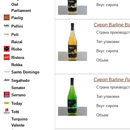
Owl
Вкус сиропа
Parliament
Paulig
Сироп Barline В
Pellini
Страна производс
Poli
Тип упаковки
Raizal
Rioba
Вкус сиропа
Ristora
Объем
Rokka
Santo Domingo
Сироп Barline Л
Segafredo
Страна производс
Senator
Serrano
Тип упаковки
Today
Вкус сиропа
Totti
Объем
Turquino
Valente