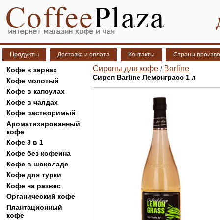
Продукты
Доставка и оплата
Контакты
Страны произво
Сиропы для кофе
Barline
/
Кофе в зернах
Сироп Barline Лемонграсс 1 л
Кофе молотый
Кофе в капсулах
Кофе в чалдах
Кофе растворимый
Ароматизированный
кофе
Кофе 3 в 1
Кофе без кофеина
Кофе в шоколаде
Кофе для турки
Кофе на развес
Органический кофе
Плантационный
кофе