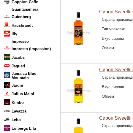
Goppion Caffe
Guantanamera
Сироп Sweetfill
Gutenberg
Страна производ
Hausbrandt
Тип упаковки
Illy
Вкус сиропа
Impresso
Объем
Impresto (Impassion)
Jacobs
Jaguari
Сироп Sweetfil
Jamaica Blue
Страна производ
Mountain
Jardin
Вкус сиропа
Julius Meinl
Объем
Kimbo
Lavazza
Сироп Sweetfil
Lebo
Страна производ
Lofbergs Lila