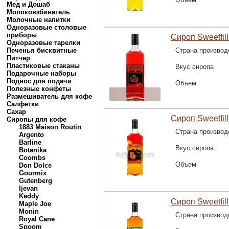
Мед и Дошаб
Молоковзбиватель
Молочные напитки
Одноразовые столовые
приборы
Сироп Sweetfill
Одноразовые тарелки
Печенья бисквитные
Страна производ
Питчер
Пластиковые стаканы
Вкус сиропа
Подарочные наборы
Поднос для подачи
Объем
Полезные конфеты
Размешиватель для кофе
Салфетки
Сахар
Сироп Sweetfill
Сиропы для кофе
1883 Maison Routin
Страна производ
Argento
Barline
Вкус сиропа
Botanika
Coombs
Объем
Don Dolce
Gourmix
Gutenberg
Ijevan
Keddy
Сироп Sweetfil
Maple Joe
Monin
Страна производ
Royal Cane
Spoom