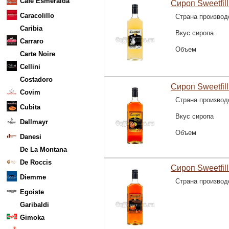
Cafe Esmeralda
Сироп Sweetfill
Caracolillo
Страна производ
Caribia
Вкус сиропа
Carraro
Объем
Carte Noire
Cellini
Costadoro
Сироп Sweetfil
Covim
Страна производ
Cubita
Вкус сиропа
Dallmayr
Объем
Danesi
De La Montana
De Roccis
Сироп Sweetfil
Diemme
Страна производ
Egoiste
Garibaldi
Gimoka