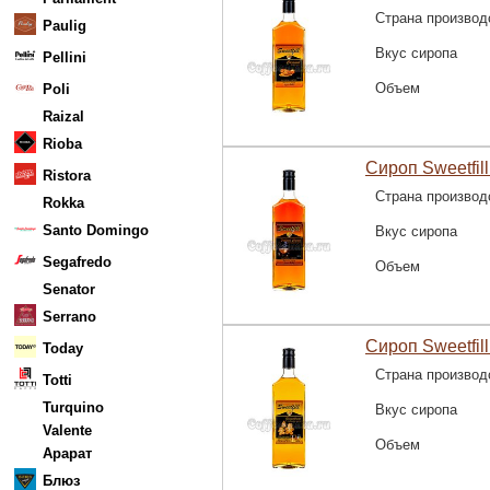
Страна производ
Paulig
Вкус сиропа
Pellini
Объем
Poli
Raizal
Rioba
Сироп Sweetfil
Ristora
Страна производ
Rokka
Santo Domingo
Вкус сиропа
Segafredo
Объем
Senator
Serrano
Сироп Sweetfil
Today
Страна производ
Totti
Turquino
Вкус сиропа
Valente
Объем
Арарат
Блюз