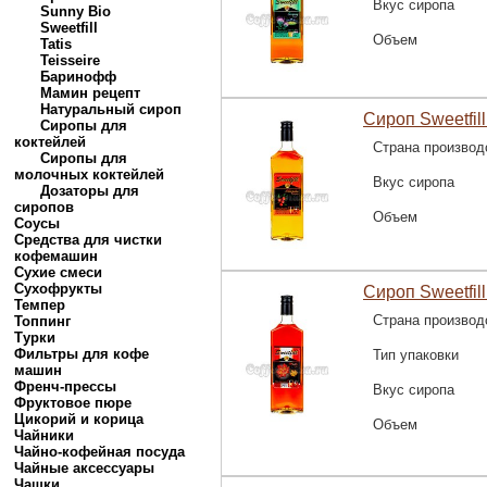
Вкус сиропа
Sunny Bio
Sweetfill
Объем
Tatis
Teisseire
Баринофф
Мамин рецепт
Натуральный сироп
Сироп Sweetfil
Сиропы для
коктейлей
Страна производ
Сиропы для
молочных коктейлей
Вкус сиропа
Дозаторы для
сиропов
Объем
Соусы
Средства для чистки
кофемашин
Сухие смеси
Сухофрукты
Сироп Sweetfill
Темпер
Страна производ
Топпинг
Турки
Фильтры для кофе
Тип упаковки
машин
Френч-прессы
Вкус сиропа
Фруктовое пюре
Цикорий и корица
Объем
Чайники
Чайно-кофейная посуда
Чайные аксессуары
Чашки