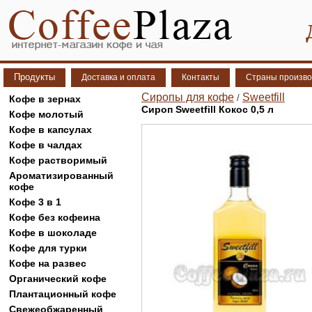
Продукты
Доставка и оплата
Контакты
Страны произво
Сиропы для кофе
Sweetfill
/
Кофе в зернах
Сироп Sweetfill Кокос 0,5 л
Кофе молотый
Кофе в капсулах
Кофе в чалдах
Кофе растворимый
Ароматизированный
кофе
Кофе 3 в 1
Кофе без кофеина
Кофе в шоколаде
Кофе для турки
Кофе на развес
Органический кофе
Плантационный кофе
Свежеобжаренный