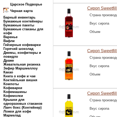
Царское Подворье
Сироп Sweetfill
Черная карта
Страна производ
Барный инвентарь
Бумажные контейнеры
Вкус сиропа
Бумажные пакеты
Бумажные стаканы для
Объем
кофе
Варенье
Вафли
Гейзерные кофеварки
Горячий шоколад
Сироп Sweetfill
Джемы, конфитюры и
повидло
Страна производ
Драже
Жевательная резинка
Вкус сиропа
Зефир Маршмеллоу
Какао
Объем
Книга о кофе и чае
Коктейльная вишня
Компоты
Кофеварки
Кофемашины
Сироп Sweetfill
Кофемолки
Крышки для
Страна производ
одноразовых стаканов
Ланч бокс (Контейнер)
Вкус сиропа
Ложки для кофе
Мармелад
Объем