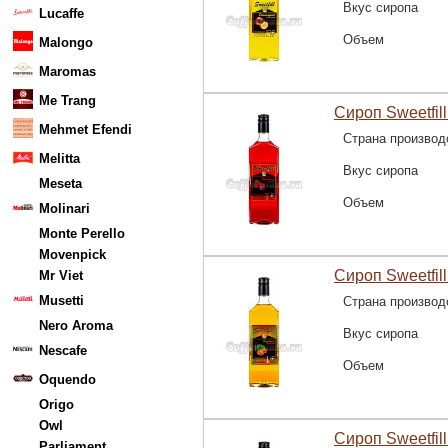
Вкус сиропа
Lucaffe
Объем
Malongo
Maromas
Me Trang
Сироп Sweetfil
Mehmet Efendi
Страна производ
Melitta
Вкус сиропа
Meseta
Объем
Molinari
Monte Perello
Movenpick
Сироп Sweetfill
Mr Viet
Musetti
Страна производ
Nero Aroma
Вкус сиропа
Nescafe
Объем
Oquendo
Origo
Owl
Сироп Sweetfill
Parliament