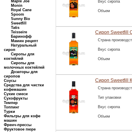
Maple Joe
Вкус сиропа
Monin
Royal Cane
Объем
Spoom
Sunny Bio
Sweetfill
Tatis
Teisseire
Сироп Sweetfill 
Баринофф
Страна производс
Мамин рецепт
Натуральный
Вкус сиропа
сироп
Сиропы для
коктейлей
Объем
Сиропы для
молочных коктейлей
Дозаторы для
сиропов
Сироп Sweetfill 
Соусы
Средства для чистки
Страна производс
кофемашин
Сухие смеси
Тип упаковки
Сухофрукты
Темпер
Вкус сиропа
Топпинг
Турки
Фильтры для кофе
Объем
машин
Френч-прессы
Фруктовое пюре