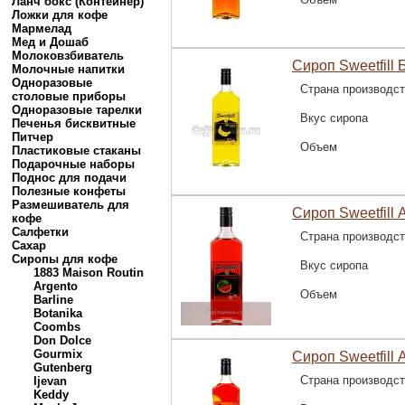
Ланч бокс (Контейнер)
Ложки для кофе
Мармелад
Мед и Дошаб
Молоковзбиватель
Сироп Sweetfill 
Молочные напитки
Одноразовые
Страна производс
столовые приборы
Одноразовые тарелки
Вкус сиропа
Печенья бисквитные
Питчер
Объем
Пластиковые стаканы
Подарочные наборы
Поднос для подачи
Полезные конфеты
Размешиватель для
Сироп Sweetfill 
кофе
Салфетки
Страна производс
Сахар
Сиропы для кофе
Вкус сиропа
1883 Maison Routin
Argento
Объем
Barline
Botanika
Coombs
Don Dolce
Gourmix
Сироп Sweetfill 
Gutenberg
Страна производс
Ijevan
Keddy