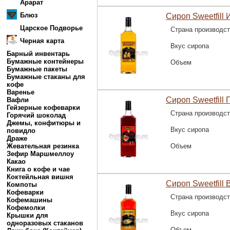
Арарат
Блюз
Сироп Sweetfill
Царское Подворье
Страна производс
Черная карта
Вкус сиропа
Барный инвентарь
Бумажные контейнеры
Объем
Бумажные пакеты
Бумажные стаканы для
кофе
Варенье
Сироп Sweetfill 
Вафли
Гейзерные кофеварки
Страна производс
Горячий шоколад
Джемы, конфитюры и
Вкус сиропа
повидло
Драже
Жевательная резинка
Объем
Зефир Маршмеллоу
Какао
Книга о кофе и чае
Коктейльная вишня
Сироп Sweetfill 
Компоты
Кофеварки
Страна производс
Кофемашины
Кофемолки
Вкус сиропа
Крышки для
одноразовых стаканов
Объем