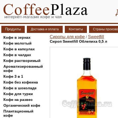
Продукты
Доставка и оплата
Контакты
Страны произво
Сиропы для кофе
Sweetfill
/
Кофе в зернах
Сироп Sweetfill Облепиха 0,5 л
Кофе молотый
Кофе в капсулах
Кофе в чалдах
Кофе растворимый
Ароматизированный
кофе
Кофе 3 в 1
Кофе без кофеина
Кофе в шоколаде
Кофе для турки
Кофе на развес
Органический кофе
Плантационный
кофе