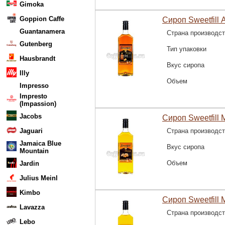
Gimoka
Goppion Caffe
Сироп Sweetfill 
Guantanamera
Страна производс
Gutenberg
Тип упаковки
Hausbrandt
Вкус сиропа
Illy
Объем
Impresso
Impresto
(Impassion)
Jacobs
Сироп Sweetfill 
Jaguari
Страна производс
Jamaica Blue
Вкус сиропа
Mountain
Объем
Jardin
Julius Meinl
Kimbo
Сироп Sweetfill 
Lavazza
Страна производс
Lebo