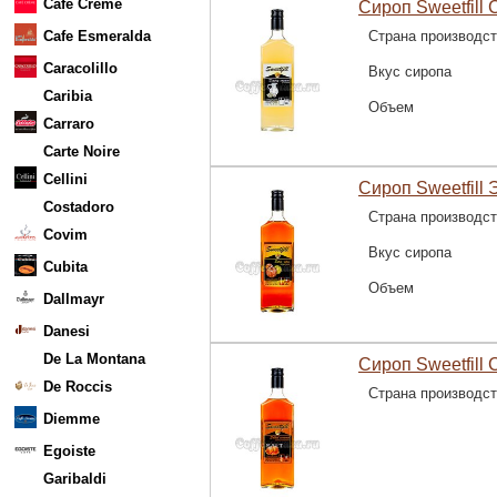
Cafe Creme
Сироп Sweetfill 
Cafe Esmeralda
Страна производс
Caracolillo
Вкус сиропа
Caribia
Объем
Carraro
Carte Noire
Cellini
Сироп Sweetfill 
Costadoro
Страна производс
Covim
Вкус сиропа
Cubita
Объем
Dallmayr
Danesi
De La Montana
Сироп Sweetfill
De Roccis
Страна производс
Diemme
Egoiste
Garibaldi