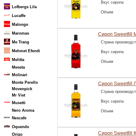
Вкус сиропа
Lofbergs Lila
Объем
Lucaffe
Malongo
Maromas
Сироп Sweetfill 
Me Trang
Страна производс
Mehmet Efendi
Вкус сиропа
Melitta
Объем
Meseta
Molinari
Monte Perello
Сироп Sweetfill 
Movenpick
Страна производс
Mr Viet
Вкус сиропа
Musetti
Nero Aroma
Объем
Nescafe
Oquendo
Сироп Sweetfill К
Origo