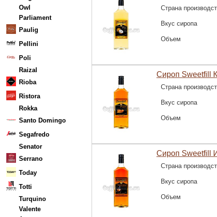
Owl
Страна производс
Parliament
Вкус сиропа
Paulig
Объем
Pellini
Poli
Raizal
Сироп Sweetfill 
Rioba
Страна производс
Ristora
Вкус сиропа
Rokka
Объем
Santo Domingo
Segafredo
Senator
Сироп Sweetfill 
Serrano
Страна производс
Today
Вкус сиропа
Totti
Объем
Turquino
Valente