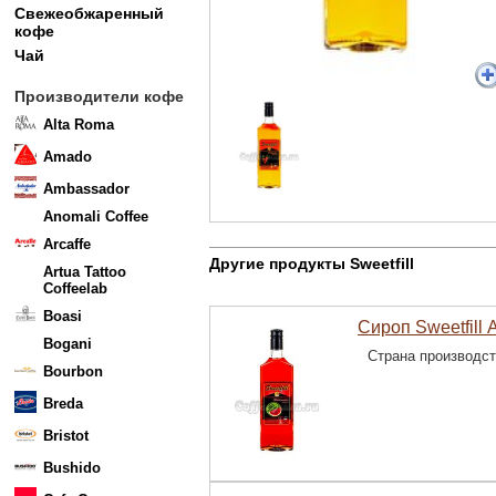
Свежеобжаренный
кофе
Чай
Производители кофе
Alta Roma
Amado
Ambassador
Anomali Coffee
Arcaffe
Другие продукты Sweetfill
Artua Tattoo
Coffeelab
Boasi
Сироп Sweetfill 
Bogani
Страна производс
Bourbon
Breda
Bristot
Bushido