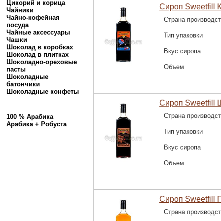
Цикорий и корица
Сироп Sweetfill 
Чайники
Чайно-кофейная
Страна производс
посуда
Чайные аксессуары
Тип упаковки
Чашки
Шоколад в коробках
Вкус сиропа
Шоколад в плитках
Шоколадно-ореховые
Объем
пасты
Шоколадные
батончики
Шоколадные конфеты
Сироп Sweetfill 
Страна производс
100 % Арабика
Арабика + Робуста
Тип упаковки
Вкус сиропа
Объем
Сироп Sweetfill 
Страна производс