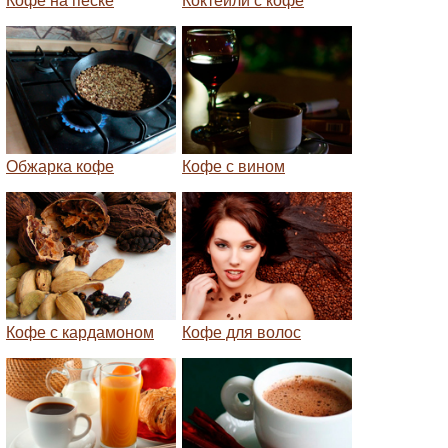
Кофе на песке
Коктейли с кофе
Обжарка кофе
Кофе с вином
Кофе с кардамоном
Кофе для волос