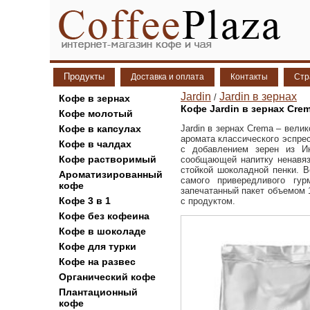
Продукты
Доставка и оплата
Контакты
Стр
Jardin
Jardin в зернах
/
Кофе в зернах
Кофе Jardin в зернах Cre
Кофе молотый
Кофе в капсулах
Jardin в зернах Crema – вели
аромата классического эспре
Кофе в чалдах
с добавлением зерен из Ин
Кофе растворимый
сообщающей напитку ненавяз
стойкой шоколадной пенки. В
Ароматизированный
самого привередливого гу
кофе
запечатанный пакет объемом 
Кофе 3 в 1
с продуктом.
Кофе без кофеина
Кофе в шоколаде
Кофе для турки
Кофе на развес
Органический кофе
Плантационный
кофе