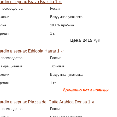
rdin в зернах Bravo Brazilia 1 кг
 производства
Россия
аковки
Вакуумная упаковка
ерна
100 % Арабика
делия
1 кг
Цена
2415
Руб.
rdin в зернах Ethiopia Harrar 1 кг
 производства
Россия
 выращивания
Эфиопия
аковки
Вакуумная упаковка
делия
1 кг
rdin в зернах Piazza del Caffe Arabica Densa 1 кг
 производства
Россия