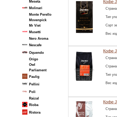
Meseta
Кофе Ja
Molinari
Страна
Monte Perello
Тип уп
Movenpick
Сорт з
Mr Viet
Musetti
Вес из
Nero Aroma
Nescafe
Кофе Ja
Oquendo
Страна
Origo
Owl
Страна
Parliament
Тип уп
Paulig
Вес из
Pellini
Poli
Raizal
Кофе Ja
Rioba
Страна
Ristora