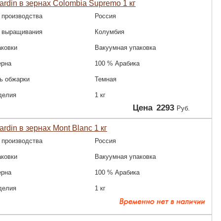
ardin в зернах Colombia Supremo 1 кг
 производства
Россия
 выращивания
Колумбия
аковки
Вакуумная упаковка
ерна
100 % Арабика
ь обжарки
Темная
делия
1 кг
Цена
2293
Руб.
rdin в зернах Mont Blanc 1 кг
 производства
Россия
аковки
Вакуумная упаковка
ерна
100 % Арабика
делия
1 кг