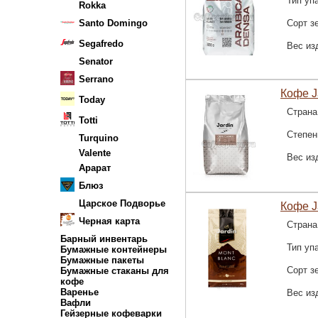
Тип уп
Rokka
Santo Domingo
Сорт з
Segafredo
Вес из
Senator
Serrano
Кофе Ja
Today
Страна
Totti
Степен
Turquino
Valente
Вес из
Арарат
Блюз
Царское Подворье
Кофе J
Черная карта
Страна
Барный инвентарь
Тип уп
Бумажные контейнеры
Бумажные пакеты
Сорт з
Бумажные стаканы для
кофе
Варенье
Вес из
Вафли
Гейзерные кофеварки