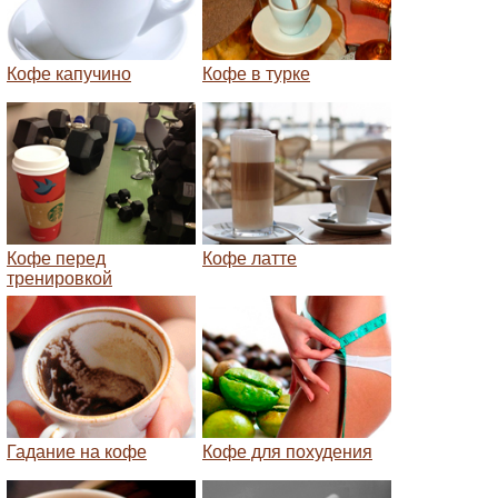
Кофе капучино
Кофе в турке
Кофе перед
Кофе латте
тренировкой
Гадание на кофе
Кофе для похудения