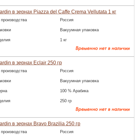
rdin в зернах Piazza del Caffe Crema Vellutata 1 кг
 производства
Россия
аковки
Вакуумная упаковка
делия
1 кг
rdin в зернах Eclair 250 гр
 производства
Россия
аковки
Вакуумная упаковка
ерна
100 % Арабика
делия
250 гр
rdin в зернах Bravo Brazilia 250 гр
 производства
Россия