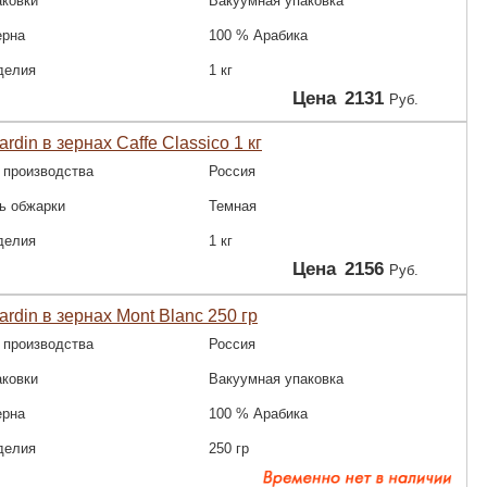
аковки
Вакуумная упаковка
ерна
100 % Арабика
делия
1 кг
Цена
2131
Руб.
rdin в зернах Caffe Classico 1 кг
 производства
Россия
ь обжарки
Темная
делия
1 кг
Цена
2156
Руб.
ardin в зернах Mont Blanc 250 гр
 производства
Россия
аковки
Вакуумная упаковка
ерна
100 % Арабика
делия
250 гр