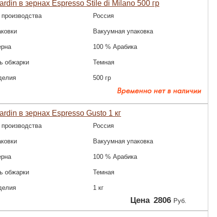
rdin в зернах Espresso Stile di Milano 500 гр
 производства
Россия
аковки
Вакуумная упаковка
ерна
100 % Арабика
ь обжарки
Темная
делия
500 гр
ardin в зернах Espresso Gusto 1 кг
 производства
Россия
аковки
Вакуумная упаковка
ерна
100 % Арабика
ь обжарки
Темная
делия
1 кг
Цена
2806
Руб.