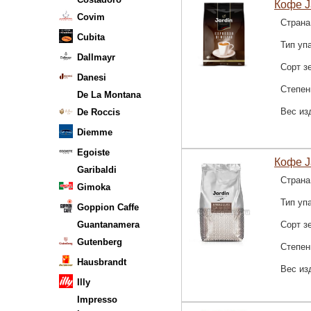
Кофе Ja
Covim
Страна
Cubita
Тип уп
Dallmayr
Сорт з
Danesi
Степен
De La Montana
Вес из
De Roccis
Diemme
Egoiste
Кофе J
Garibaldi
Страна
Gimoka
Тип уп
Goppion Caffe
Guantanamera
Сорт з
Gutenberg
Степен
Hausbrandt
Вес из
Illy
Impresso