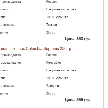
 производства
Россия
аковки
Вакуумная упаковка
ерна
100 % Арабика
ь обжарки
Темная
делия
250 гр
Цена
353
Руб.
ardin в зернах Colombia Supremo 250 гр
 производства
Россия
 выращивания
Колумбия
аковки
Вакуумная упаковка
ерна
100 % Арабика
ь обжарки
Средняя
делия
250 гр
Цена
555
Руб.