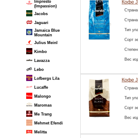
Impresto
Кофе J
(Impassion)
Страна
Jacobs
Страна
Jaguari
Тип уп
Jamaica Blue
Mountain
Сорт з
Julius Meinl
Степен
Kimbo
Вес из
Lavazza
Lebo
Lofbergs Lila
Кофе Ja
Lucaffe
Страна
Malongo
Тип уп
Maromas
Сорт з
Me Trang
Вес из
Mehmet Efendi
Melitta