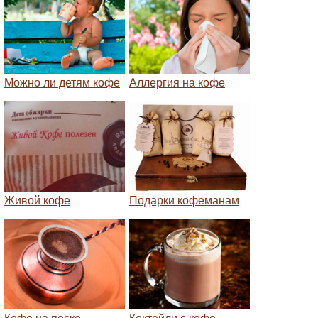
Можно ли детям кофе
Аллергия на кофе
Живой кофе
Подарки кофеманам