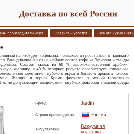
Доставка по всей России
аны производители кофе
Правила и условия
Все что нужно знать
ma
колепный напиток для кофемана, привыкшего просыпаться от крепкого
ссо. Бленд выполнен из ценнейших сортов кофе из Эфиопии и Уганды
донезии. Состоит смесь из 60 % высококачественной арабики,
чивую кислинку, а 40 % отборная робуста способствует получению
еликолепное сочетание глубокого вкуса и богатого аромата покорит
рмана. Жардин в зернах Крема фасуется в мягкий герметично
1 кг, не допускающий воздействия пагубных факторов внешней среды
Jardin
Бренд
Россия
Страна производства
Вакуумная
Тип упаковки
упаковка