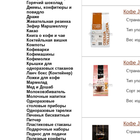
Горячий шоколад
Джемы, конфитюры и
Кофе Ja
повидло
Драже
Страна
Жевательная резинка
Зефир Маршмеллоу
Тип уп
Какао
Книга о кофе и чае
Вес из
Коктейльная вишня
Компоты
Кофеварки
Кофемашины
Кофемолки
Кофе Ja
Крышки для
одноразовых стаканов
Страна
Ланч бокс (Контейнер)
Ложки для кофе
Тип уп
Мармелад
Мед и Дошаб
Сорт з
Молоковзбиватель
Молочные напитки
Вес из
Одноразовые
столовые приборы
Одноразовые тарелки
Печенья бисквитные
Питчер
Кофе Ja
Пластиковые стаканы
Подарочные наборы
Страна
Поднос для подачи
Полезные конфеты