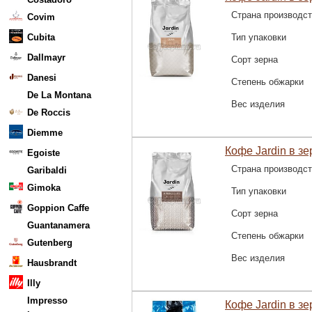
Страна производс
Covim
Cubita
Тип упаковки
Dallmayr
Сорт зерна
Danesi
Степень обжарки
De La Montana
Вес изделия
De Roccis
Diemme
Кофе Jardin в зе
Egoiste
Страна производс
Garibaldi
Gimoka
Тип упаковки
Goppion Caffe
Сорт зерна
Guantanamera
Степень обжарки
Gutenberg
Вес изделия
Hausbrandt
Illy
Impresso
Кофе Jardin в зе