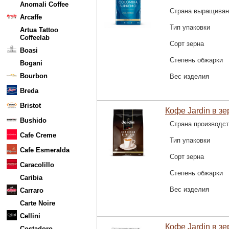
Anomali Coffee
Страна выращиван
Arcaffe
Тип упаковки
Artua Tattoo
Coffeelab
Сорт зерна
Boasi
Степень обжарки
Bogani
Bourbon
Вес изделия
Breda
Bristot
Кофе Jardin в зер
Bushido
Страна производс
Cafe Creme
Тип упаковки
Cafe Esmeralda
Сорт зерна
Caracolillo
Степень обжарки
Caribia
Вес изделия
Carraro
Carte Noire
Cellini
Кофе Jardin в зе
Costadoro