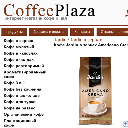
Продукты
Доставка и оплата
Контакты
Страны произво
Jardin
Jardin в зернах
/
Кофе в зернах
Кофе Jardin в зернах Americano Cre
Кофе молотый
Кофе в капсулах
Кофе в чалдах
Кофе растворимый
Ароматизированный
кофе
Кофе 3 в 1
Кофе без кофеина
Кофе в шоколаде
Кофе для турки
Кофе на развес
Органический кофе
Плантационный
кофе