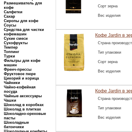
Размешиватель для
Сорт зерна
кофе
Салфетки
Вес изделия
Сахар
Сиропы для кофе
Соусы
Средства для чистки
кофемашин
Кофе Jardin в з
Сухие смеси
Сухофрукты
Страна производс
Темпер
Топпинг
Тип упаковки
Турки
Фильтры для кофе
Сорт зерна
машин
Френч-прессы
Вес изделия
Фруктовое пюре
Цикорий и корица
Чайники
Чайно-кофейная
Кофе Jardin в зер
посуда
Чайные аксессуары
Страна производс
Чашки
Шоколад в коробках
Тип упаковки
Шоколад в плитках
Шоколадно-ореховые
Вес изделия
пасты
Шоколадные
батончики
Шоколадные конфеты