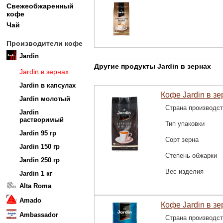
Свежеобжаренный
кофе
Чай
Производители кофе
Jardin
Другие продукты Jardin в зернах
Jardin в зернах
Jardin в капсулах
Кофе Jardin в зер
Jardin молотый
Страна производс
Jardin
растворимый
Тип упаковки
Jardin 95 гр
Сорт зерна
Jardin 150 гр
Степень обжарки
Jardin 250 гр
Вес изделия
Jardin 1 кг
Alta Roma
Amado
Кофе Jardin в з
Ambassador
Страна производс