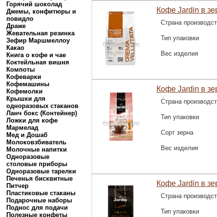
Горячий шоколад
Кофе Jardin в зер
Джемы, конфитюры и
повидло
Страна производс
Драже
Жевательная резинка
Тип упаковки
Зефир Маршмеллоу
Какао
Вес изделия
Книга о кофе и чае
Коктейльная вишня
Компоты
Кофеварки
Кофемашины
Кофе Jardin в зе
Кофемолки
Крышки для
Страна производс
одноразовых стаканов
Ланч бокс (Контейнер)
Тип упаковки
Ложки для кофе
Мармелад
Сорт зерна
Мед и Дошаб
Молоковзбиватель
Вес изделия
Молочные напитки
Одноразовые
столовые приборы
Одноразовые тарелки
Печенья бисквитные
Кофе Jardin в зе
Питчер
Пластиковые стаканы
Страна производс
Подарочные наборы
Поднос для подачи
Тип упаковки
Полезные конфеты