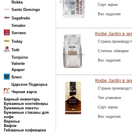
Rokka
Сорт зерна
Santo Domingo
Вес изделия
Segafredo
Senator
Serrano
Кофе Jardin в зер
Today
Страна производс
Totti
Степень обжарки
Turquino
Вес изделия
Valente
Арарат
Блюз
Кофе Jardin в зе
Царское Подворье
Страна производс
Черная карта
Тип упаковки
Барный инвентарь
Бумажные контейнеры
Сорт зерна
Бумажные пакеты
Бумажные стаканы для
Вес изделия
кофе
Варенье
Вафли
Гейзерные кофеварки