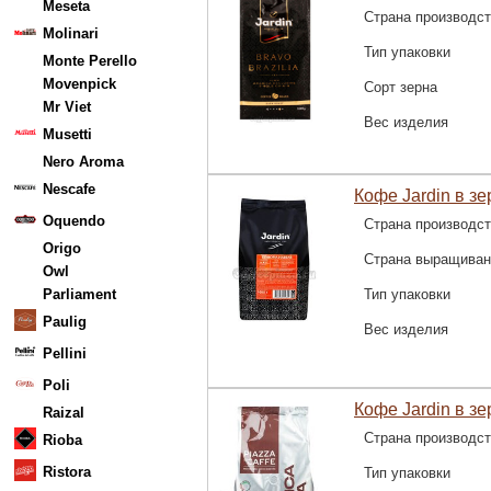
Meseta
Страна производс
Molinari
Тип упаковки
Monte Perello
Movenpick
Сорт зерна
Mr Viet
Вес изделия
Musetti
Nero Aroma
Nescafe
Кофе Jardin в зер
Oquendo
Страна производс
Origo
Страна выращиван
Owl
Parliament
Тип упаковки
Paulig
Вес изделия
Pellini
Poli
Кофе Jardin в зе
Raizal
Страна производс
Rioba
Ristora
Тип упаковки