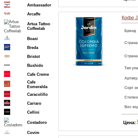
Ambassador
Arcaffe
Кофе J
Artua Tattoo
Coffeelab
Бренд
Boasi
Страна
Breda
Страна
Bristot
Bushido
Тип уп
Cafe Creme
Артику
Cafe
Esmeralda
Сорт з
Caracolillo
Степен
Carraro
Вес из
Cellini
Цена:
Costadoro
Covim