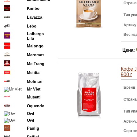
Страна
Kimbo
Тип уп
Lavazza
Артику
Lebo
Lofbergs
Вес из
Lila
Malongo
Цена:
Maromas
Me Trang
Кофе Ja
Melitta
900 г
Molinari
Бренд
Mr Viet
Musetti
Страна
Oquendo
Тип уп
Owl
Owl
Артику
Paulig
Сорт з