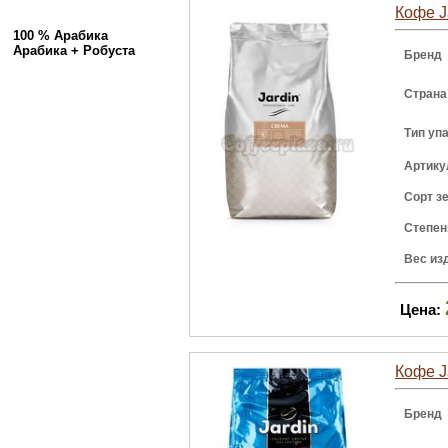
Кофе J
100 % Арабика
Арабика + Робуста
Бренд
Страна
Тип уп
Артику
Сорт з
Степен
Вес из
Цена:
Кофе J
Бренд