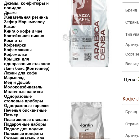
Джемы, конфитюры и
повидло
Бренд
Драже
Жевательная резинка
Зефир Маршмеллоу
Страна
Какао
Книга о кофе и чае
Тип уп
Коктейльная вишня
Компоты
Артику
Кофеварки
Кофемашины
Кофемолки
Сорт з
Крышки для
одноразовых стаканов
Вес из
Ланч бокс (Контейнер)
Ложки для кофе
Мармелад
Цена:
Мед и Дошаб
Молоковзбиватель
Молочные напитки
Одноразовые
Кофе Ja
столовые приборы
Одноразовые тарелки
Печенья бисквитные
Бренд
Питчер
Пластиковые стаканы
Подарочные наборы
Страна
Поднос для подачи
Полезные конфеты
Артику
Размешиватель для