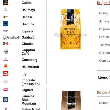
Кофе J
Cubita
Dallmayr
Бренд
Danesi
Артику
Diemme
Страна
Egoiste
Объем
Garibaldi
Gimoka
Тип уп
Goppion
Степен
Caffe
Gutenberg
Сорт з
Hausbrandt
Illy
Цена:
Impresto
(Impassion)
Jaguari
Кофе J
Jamaica
Blue
Бренд
Mountain
Julius Meinl