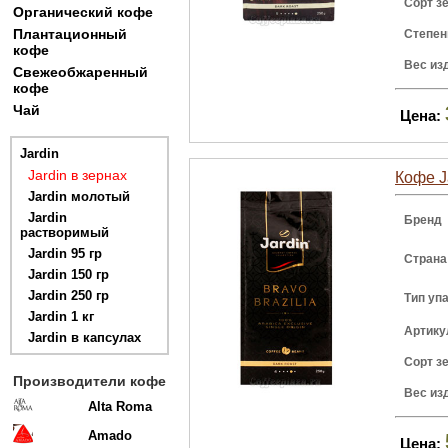
Сорт з
Органический кофе
Плантационный
Степен
кофе
Вес из
Свежеобжаренный
кофе
Чай
Цена:
Jardin
Jardin в зернах
Кофе Ja
Jardin молотый
Jardin
Бренд
растворимый
Jardin 95 гр
Страна
Jardin 150 гр
Jardin 250 гр
Тип уп
Jardin 1 кг
Артику
Jardin в капсулах
Сорт з
Производители кофе
Вес из
Alta Roma
Amado
Цена: