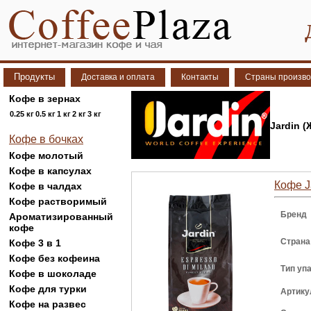
Продукты
Доставка и оплата
Контакты
Страны произво
Кофе в зернах
0.25 кг
0.5 кг
1 кг
2 кг
3 кг
Jardin 
Кофе в бочках
Кофе молотый
Кофе в капсулах
Кофе Ja
Кофе в чалдах
Кофе растворимый
Бренд
Ароматизированный
кофе
Страна
Кофе 3 в 1
Кофе без кофеина
Тип уп
Кофе в шоколаде
Кофе для турки
Артику
Кофе на развес