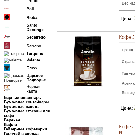
Pellini
Вес из
Poli
Rioba
Цена:
Santo
Domingo
Кофе Ja
Segafredo
Serrano
Бренд
Turquino
Valente
Страна
Блюз
Тип уп
Царское
Подворье
Артику
Черная
карта
Вес из
Барный инвентарь
Бумажные контейнеры
Бумажные пакеты
Цена:
Бумажные стаканы для
кофе
Варенье
Вафли
Кофе Ja
Гейзерные кофеварки
кг
Горячий шоколад