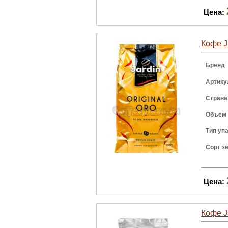
Цена:
Кофе J
Бренд
Артику
Страна
Объем
Тип уп
Сорт з
Цена:
Кофе J