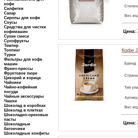
кофе
Степен
Салфетки
Сахар
Вес из
Сиропы для кофе
Соусы
Средства для чистки
Цена:
кофемашин
Сухие смеси
Сухофрукты
Темпер
Топпинг
Кофе J
Турки
Фильтры для кофе
Бренд
машин
Френч-прессы
Фруктовое пюре
Страна
Цикорий и корица
Чайники
Чайно-кофейная
Тип уп
посуда
Чайные аксессуары
Артику
Чашки
Шоколад в коробках
Вес из
Шоколад в плитках
Шоколадно-ореховые
пасты
Цена:
Шоколадные
батончики
Шоколадные конфеты