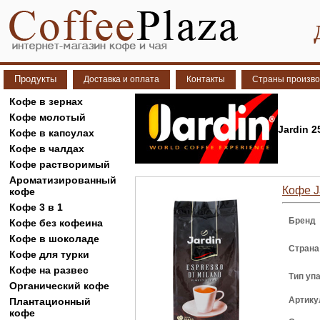
Продукты
Доставка и оплата
Контакты
Страны произво
Кофе в зернах
Кофе молотый
Jardin 2
Кофе в капсулах
Кофе в чалдах
Кофе растворимый
Ароматизированный
Кофе Ja
кофе
Кофе 3 в 1
Бренд
Кофе без кофеина
Кофе в шоколаде
Страна
Кофе для турки
Кофе на развес
Тип уп
Органический кофе
Артику
Плантационный
кофе