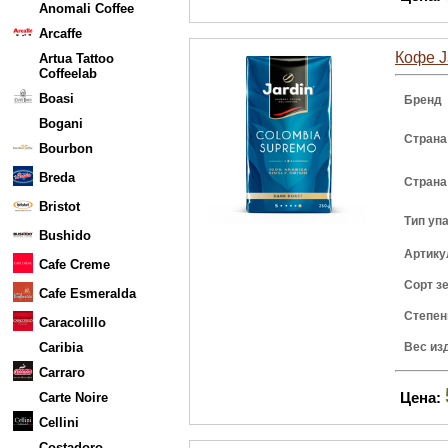
Anomali Coffee
Arcaffe
Кофе J
Artua Tattoo
Coffeelab
Boasi
Бренд
Bogani
Страна
Bourbon
Breda
Страна
Bristot
Тип уп
Bushido
Артику
Cafe Creme
Сорт з
Cafe Esmeralda
Степен
Caracolillo
Caribia
Вес из
Carraro
Цена:
Carte Noire
Cellini
Costadoro