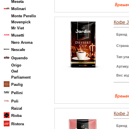
Meseta
Molinari
Monte Perello
Movenpick
Кофе J
Mr Viet
Бренд
Musetti
Nero Aroma
Страна
Nescafe
Тип уп
Oquendo
Origo
Артику
Owl
Вес из
Parliament
Paulig
Pellini
Poli
Raizal
Кофе J
Rioba
Ristora
Бренд