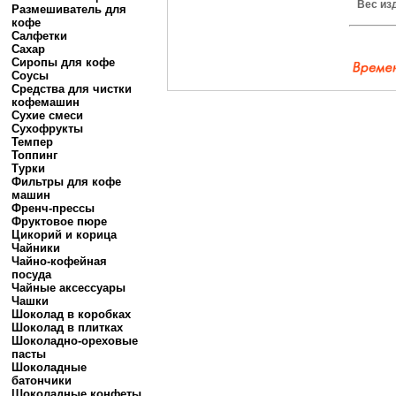
Вес из
Размешиватель для
кофе
Салфетки
Сахар
Сиропы для кофе
Соусы
Средства для чистки
кофемашин
Сухие смеси
Сухофрукты
Темпер
Топпинг
Турки
Фильтры для кофе
машин
Френч-прессы
Фруктовое пюре
Цикорий и корица
Чайники
Чайно-кофейная
посуда
Чайные аксессуары
Чашки
Шоколад в коробках
Шоколад в плитках
Шоколадно-ореховые
пасты
Шоколадные
батончики
Шоколадные конфеты