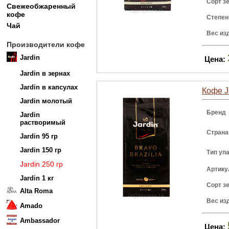
Сорт з
Свежеобжаренный
кофе
Степен
Чай
Вес из
Производители кофе
Jardin
Цена:
Jardin в зернах
Jardin в капсулах
Кофе Ja
Jardin молотый
Бренд
Jardin
растворимый
Страна
Jardin 95 гр
Jardin 150 гр
Тип уп
Jardin 250 гр
Артику
Jardin 1 кг
Сорт з
Alta Roma
Вес из
Amado
Ambassador
Цена: