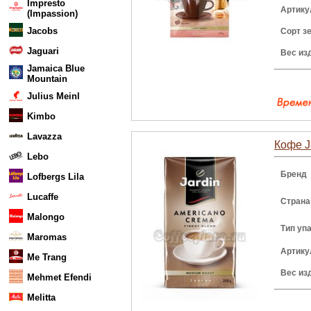
Impresto
Артику
(Impassion)
Jacobs
Сорт з
Jaguari
Вес из
Jamaica Blue
Mountain
Julius Meinl
Kimbo
Lavazza
Кофе J
Lebo
Бренд
Lofbergs Lila
Lucaffe
Страна
Malongo
Тип уп
Maromas
Артику
Me Trang
Вес из
Mehmet Efendi
Melitta