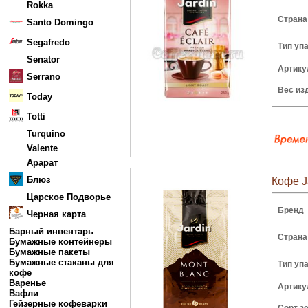
Rokka
Страна
Santo Domingo
Segafredo
Тип уп
Senator
Артику
Serrano
Вес из
Today
Totti
Turquino
Valente
Арарат
Блюз
Кофе J
Царское Подворье
Бренд
Черная карта
Барный инвентарь
Страна
Бумажные контейнеры
Бумажные пакеты
Бумажные стаканы для
Тип уп
кофе
Варенье
Артику
Вафли
Гейзерные кофеварки