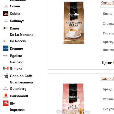
Кофе J
Covim
Cubita
Бренд
Dallmayr
Страна
Danesi
Тип уп
De La Montana
De Roccis
Артику
Diemme
Вес из
Egoiste
Garibaldi
Цена:
Gimoka
Goppion Caffe
Кофе Ja
Guantanamera
Gutenberg
Бренд
Hausbrandt
Страна
Illy
Тип уп
Impresso