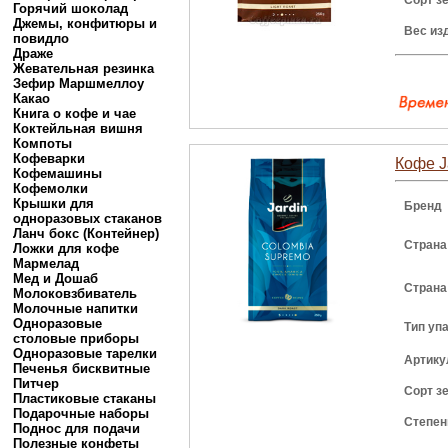
Сорт з
Горячий шоколад
Джемы, конфитюры и
Вес из
повидло
Драже
Жевательная резинка
Зефир Маршмеллоу
Какао
Книга о кофе и чае
Коктейльная вишня
Компоты
Кофеварки
Кофе J
Кофемашины
Кофемолки
Крышки для
Бренд
одноразовых стаканов
Ланч бокс (Контейнер)
Страна
Ложки для кофе
Мармелад
Мед и Дошаб
Страна
Молоковзбиватель
Молочные напитки
Одноразовые
Тип уп
столовые приборы
Одноразовые тарелки
Артику
Печенья бисквитные
Питчер
Сорт з
Пластиковые стаканы
Подарочные наборы
Степен
Поднос для подачи
Полезные конфеты