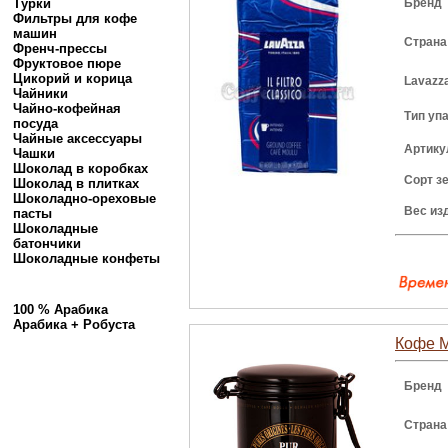
Турки
Бренд
Фильтры для кофе
машин
Страна
Френч-прессы
Фруктовое пюре
Цикорий и корица
Lavazz
Чайники
Чайно-кофейная
Тип уп
посуда
Чайные аксессуары
Артику
Чашки
Шоколад в коробках
Сорт з
Шоколад в плитках
Шоколадно-ореховые
Вес из
пасты
Шоколадные
батончики
Шоколадные конфеты
100 % Арабика
Арабика + Робуста
Кофе M
Бренд
Страна