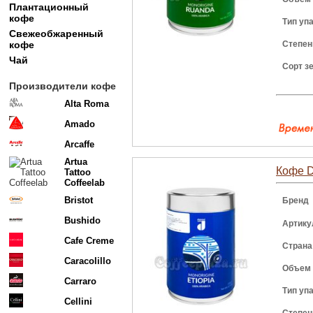
Плантационный
кофе
Тип уп
Свежеобжаренный
кофе
Степен
Чай
Сорт з
Производители кофе
Alta Roma
Amado
Arcaffe
Artua
Кофе D
Tattoo
Coffeelab
Bristot
Бренд
Bushido
Артику
Cafe Creme
Страна
Caracolillo
Объем
Carraro
Тип уп
Cellini