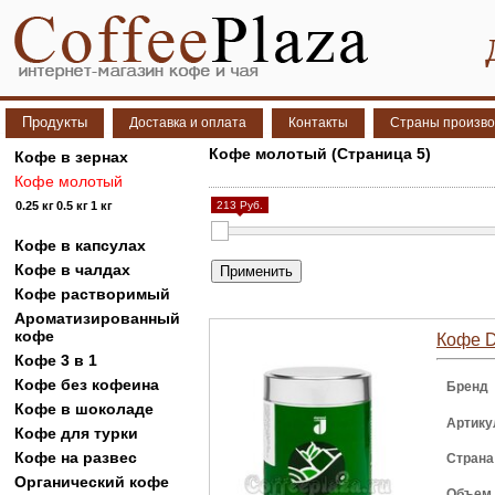
Продукты
Доставка и оплата
Контакты
Страны произво
Кофе молотый (Страница 5)
Кофе в зернах
Кофе молотый
0.25 кг
0.5 кг
1 кг
213 Руб.
Кофе в капсулах
Кофе в чалдах
Кофе растворимый
Ароматизированный
кофе
Кофе D
Кофе 3 в 1
Кофе без кофеина
Бренд
Кофе в шоколаде
Артику
Кофе для турки
Кофе на развес
Страна
Органический кофе
Объем