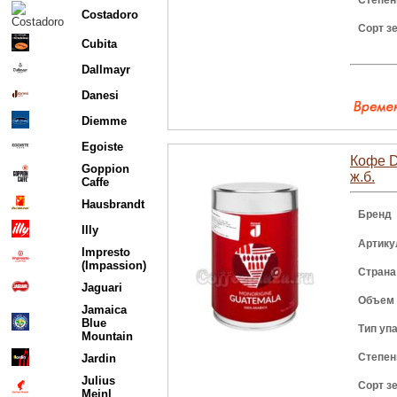
Степен
Costadoro
Сорт з
Cubita
Dallmayr
Danesi
Diemme
Egoiste
Кофе D
Goppion
ж.б.
Caffe
Hausbrandt
Бренд
Illy
Артику
Impresto
(Impassion)
Страна
Jaguari
Объем
Jamaica
Blue
Тип уп
Mountain
Степен
Jardin
Julius
Сорт з
Meinl