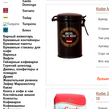
Santo
Domingo
Кофе M
Serrano
Today
Бренд
Turquino
Страна
Блюз
Барный инвентарь
Тип уп
Бумажные контейнеры
Бумажные пакеты
Артику
Бумажные стаканы для
кофе
Сорт з
Варенье
Вафли
Вес из
Гейзерные кофеварки
Горячий шоколад
Джемы, конфитюры и
повидло
Драже
Жевательная резинка
Зефир Маршмеллоу
Какао
Книга о кофе и чае
Кофе S
Коктейльная вишня
гр
Компоты
Кофеварки
Кофемашины
Бренд