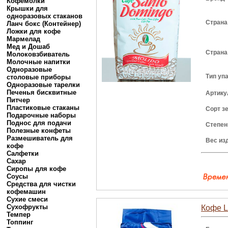
Кофемолки
Крышки для
одноразовых стаканов
Страна
Ланч бокс (Контейнер)
Ложки для кофе
Мармелад
Мед и Дошаб
Страна
Молоковзбиватель
Молочные напитки
Одноразовые
Тип уп
столовые приборы
Одноразовые тарелки
Печенья бисквитные
Артику
Питчер
Пластиковые стаканы
Сорт з
Подарочные наборы
Поднос для подачи
Степен
Полезные конфеты
Размешиватель для
Вес из
кофе
Салфетки
Сахар
Сиропы для кофе
Соусы
Средства для чистки
кофемашин
Сухие смеси
Сухофрукты
Кофе La
Темпер
Топпинг