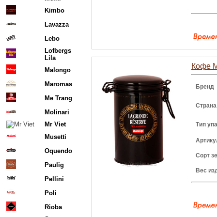
Kimbo
Lavazza
Lebo
Lofbergs
Lila
Кофе M
Malongo
Maromas
Бренд
Me Trang
Страна
Molinari
Mr Viet
Тип уп
Musetti
Артику
Oquendo
Сорт з
Paulig
Вес из
Pellini
Poli
Rioba