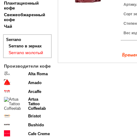
Плантационный
Артику
кофе
Сорт з
Свежеобжаренный
кофе
Степен
Чай
Вес из
Serrano
Serrano в зернах
Serrano молотый
Производители кофе
Alta Roma
Amado
Arcaffe
Artua
Tattoo
Coffeelab
Bristot
Bushido
Cafe Creme