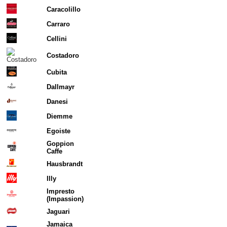
Caracolillo
Carraro
Cellini
Costadoro
Cubita
Dallmayr
Danesi
Diemme
Egoiste
Goppion
Caffe
Hausbrandt
Illy
Impresto
(Impassion)
Jaguari
Jamaica