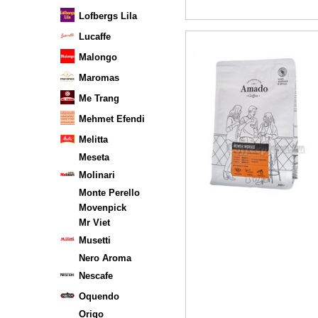
Lofbergs Lila
Lucaffe
Malongo
Maromas
Me Trang
Mehmet Efendi
Melitta
Meseta
Molinari
Monte Perello
Movenpick
Mr Viet
Musetti
Nero Aroma
Nescafe
Oquendo
Origo