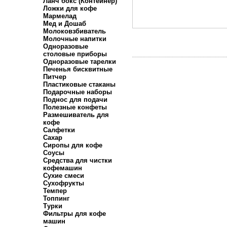
Ланч бокс (Контейнер)
Ложки для кофе
Мармелад
Мед и Дошаб
Молоковзбиватель
Молочные напитки
Одноразовые
столовые приборы
Одноразовые тарелки
Печенья бисквитные
Питчер
Пластиковые стаканы
Подарочные наборы
Поднос для подачи
Полезные конфеты
Размешиватель для
кофе
Салфетки
Сахар
Сиропы для кофе
Соусы
Средства для чистки
кофемашин
Сухие смеси
Сухофрукты
Темпер
Топпинг
Турки
Фильтры для кофе
машин