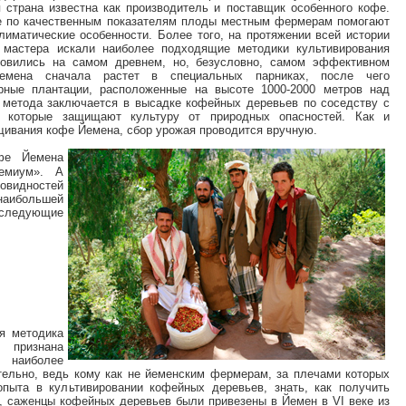
 страна известна как производитель и поставщик особенного кофе.
 по качественным показателям плоды местным фермерам помогают
лиматические особенности. Более того, на протяжении всей истории
 мастера искали наиболее подходящие методики культивирования
новились на самом древнем, но, безусловно, самом эффективном
емена сначала растет в специальных парниках, после чего
рные плантации, расположенные на высоте 1000-2000 метров над
о метода заключается в высадке кофейных деревьев по соседству с
, которые защищают культуру от природных опасностей. Как и
ивания кофе Йемена, сбор урожая проводится вручную.
фе Йемена
ремиум». А
овидностей
большей
 следующие
я методика
признана
 наиболее
тельно, ведь кому как не йеменским фермерам, за плечами которых
опыта в культивировании кофейных деревьев, знать, как получить
, саженцы кофейных деревьев были привезены в Йемен в VI веке из