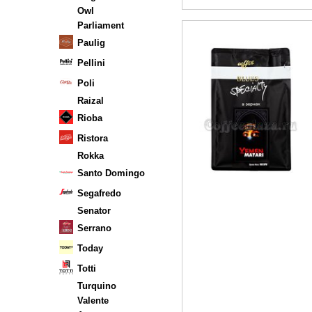
Owl
Parliament
Paulig
Pellini
Poli
Raizal
Rioba
Ristora
Rokka
Santo Domingo
Segafredo
Senator
Serrano
Today
Totti
Turquino
Valente