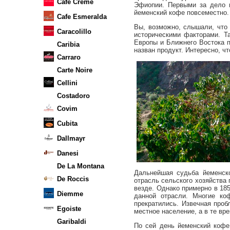
Cafe Creme
Эфиопии. Первыми за дело в
йеменский кофе повсеместно.
Cafe Esmeralda
Вы, возможно, слышали, что
Caracolillo
историческими факторами. Т
Европы и Ближнего Востока п
Caribia
назван продукт. Интересно, ч
Carraro
Carte Noire
Cellini
Costadoro
Covim
Cubita
Dallmayr
Danesi
De La Montana
Дальнейшая судьба йеменск
De Roccis
отрасль сельского хозяйства
везде. Однако примерно в 18
Diemme
данной отрасли. Многие ко
прекратились. Извечная про
Egoiste
местное население, а в те вр
Garibaldi
По сей день йеменский кофе,