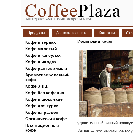
Продукты
Доставка и оплата
Контакты
Стр
Йеменский кофе
Кофе в зернах
Кофе молотый
Кофе в капсулах
Кофе в чалдах
Кофе растворимый
Ароматизированный
кофе
Кофе 3 в 1
Кофе без кофеина
Кофе в шоколаде
Кофе для турки
Кофе на развес
Органический кофе
удивительный винный привкус
Плантационный
кофе
Йемен — это небольшое госу