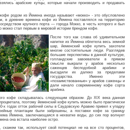
зялись арабские купцы, которые начали производить и продавать
 кофе родом из Йемена иногда называют «мокко» - это обусловлено
ак, в древние времена кофе из Йемена поставлялся на территорию
осредством крупного порта — города Мокко, в честь которого и был
то мокко стал первым в мировой истории брендом кофе.
После того как слава об удивительном
напитке из Йемена облетела весь земной
шар, йеменский кофе купить захотели
многие состоятельные люди. Разглядев
большие перспективы в данной культуре,
голландские завоеватели в прямом
смысле выкрали у арабов несколько
саженцев бесподобной арабики и
высадили их далеко за пределами
государства. Именно эти
«позаимствованные» у арабов саженцы и
дали начало современному кофе сорта
арабика.
ого кофе складывалась следующим образом. До XIX века данная
 процветала, поэтому йеменский кофе купить можно было практически
50-х годах отток рабочей силы в Саудовскую Аравию привел к упадку
фейные плантации были заброшены, а поставки кофе за границу
блема Йемена, заключающаяся в нехватке воды, до сих пор волнует
емена она встала наиболее остро.
 скажем так, использует свой потенциал не на все сто процентов,