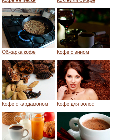
Кофе на песке
Коктейли с кофе
Обжарка кофе
Кофе с вином
Кофе с кардамоном
Кофе для волос