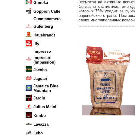
несмотря на активные попыт
Gimoka
Согласно статистике, ежего
которых 75% уходит за рубе
Goppion Caffe
европейские страны. Поставк
Guantanamera
своих многочисленных поклонн
Gutenberg
Hausbrandt
Illy
Impresso
Impresto
(Impassion)
Jacobs
Jaguari
Jamaica Blue
Mountain
Jardin
Julius Meinl
Kimbo
Lavazza
Lebo