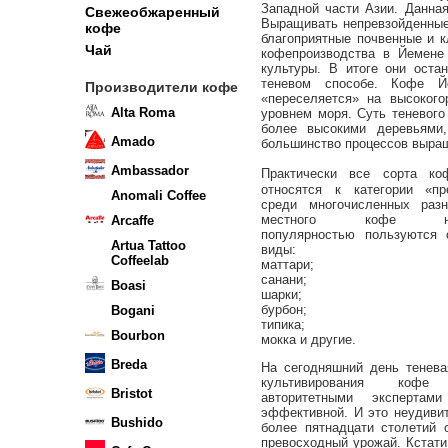
Западной части Азии. Данная
Свежеобжаренный
Выращивать непревзойденные
кофе
благоприятные почвенные и к
Чай
кофепроизводства в Йемене
культуры. В итоге они оста
теневом способе. Кофе Й
Производители кофе
«переселяется» на высокого
Alta Roma
уровнем моря. Суть теневог
более высокими деревьями
Amado
большинство процессов выращ
Ambassador
Практически все сорта ко
относятся к категории «п
Anomali Coffee
среди многочисленных разн
местного кофе наи
Arcaffe
популярностью пользуются
Artua Tattoo
виды:
Coffeelab
маттари;
санани;
Boasi
шарки;
бурбон;
Bogani
типика;
Bourbon
мокка и другие.
Breda
На сегодняшний день тенева
культивирования кофе 
Bristot
авторитетными экспертами
эффективной. И это неудиви
Bushido
более пятнадцати столетий 
превосходный урожай. Кстати