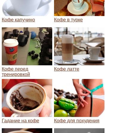
Кофе капучино
Кофе в турке
Кофе перед
Кофе латте
тренировкой
Гадание на кофе
Кофе для похудения