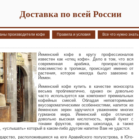
Доставка по всей России
аны производители кофе
Правила и условия
Все что нужно знать
Йеменский кофе в кругу профессионалов
известен как «отец кофе». Дело в том, что вся
современная арабика, произрастающая
повсеместно в тропиках, происходит именно от
растения, которое некогда было завезено в
Йемен.
Йеменский кофе купить в качестве моносорта
весьма проблематично, однако он довольно
часто используется как компонент премиальных
кофейных смесей. Обладая неповторимыми
вкусоароматическими особенностями, напиток из
йеменских зерен заручился уважением многих
гурманов мира. Йеменский кофе отличают
довольно высокая кислотность, яркий букет с
тонами фруктов, орехов, шоколада, а также
, «услышать» который в каком-либо другом напитке Вам не удастся.
дарство, расположившееся на юге Аравийского полуострова, в Юго-