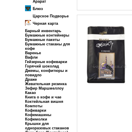
Арарат
Блюз
Царское Подворье
Черная карта
Барный инвентарь
Бумажные контейнеры
Бумажные пакеты
Бумажные стаканы для
кофе
Варенье
Вафли
Гейзерные кофеварки
Горячий шоколад
Джемы, конфитюры и
повидло
Драже
Жевательная резинка
Зефир Маршмеллоу
Какао
Книга о кофе и чае
Коктейльная вишня
Компоты
Кофеварки
Кофемашины
Кофемолки
Крышки для
одноразовых стаканов