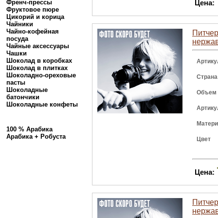
Френч-прессы
Цена:
Фруктовое пюре
Цикорий и корица
Чайники
Чайно-кофейная
Питчер 
посуда
нержа
Чайные аксессуары
Чашки
Шоколад в коробках
Артику
Шоколад в плитках
Шоколадно-ореховые
Страна
пасты
Шоколадные
Объем
батончики
Шоколадные конфеты
Артику
Матер
100 % Арабика
Арабика + Робуста
Цвет
Цена:
Питчер 
нержав