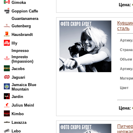
Gimoka
Цена:
Goppion Caffe
Guantanamera
Кувшин
Gutenberg
сталь
Hausbrandt
Артику
Illy
Страна
Impresso
Impresto
Объем
(Impassion)
Jacobs
Артику
Jaguari
Матер
Jamaica Blue
Цвет
Mountain
Jardin
Julius Meinl
Цена:
Kimbo
Lavazza
Питчер 
Lebo
нержа