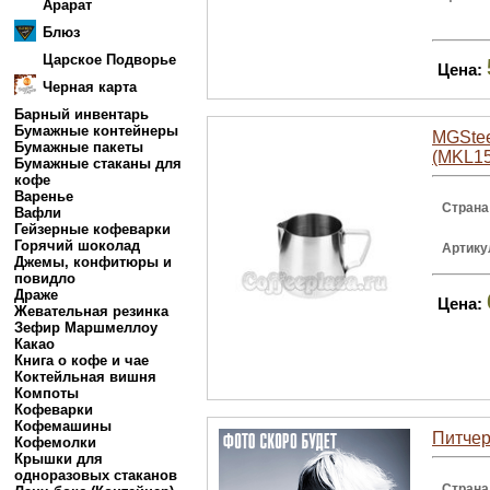
Арарат
Блюз
Царское Подворье
Цена:
Черная карта
Барный инвентарь
Бумажные контейнеры
MGStee
Бумажные пакеты
(MKL15
Бумажные стаканы для
кофе
Варенье
Страна
Вафли
Гейзерные кофеварки
Горячий шоколад
Артику
Джемы, конфитюры и
повидло
Драже
Цена:
Жевательная резинка
Зефир Маршмеллоу
Какао
Книга о кофе и чае
Коктейльная вишня
Компоты
Кофеварки
Кофемашины
Питчер
Кофемолки
Крышки для
одноразовых стаканов
Страна