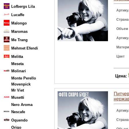
Lofbergs Lila
Артику
Lucaffe
Страна
Malongo
Объем
Maromas
Артику
Me Trang
Матер
Mehmet Efendi
Melitta
Цвет
Meseta
Molinari
Цена:
Monte Perello
Movenpick
Mr Viet
Питчер 
Musetti
нержа
Nero Aroma
Артику
Nescafe
Страна
Oquendo
Origo