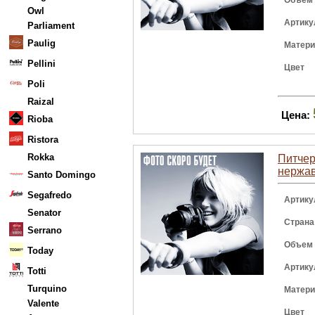
Объем
Owl
Артику
Parliament
Paulig
Матер
Pellini
Цвет
Poli
Raizal
Цена:
Rioba
Ristora
Rokka
Питчер 
нержа
Santo Domingo
Segafredo
Артику
Senator
Страна
Serrano
Объем
Today
Артику
Totti
Turquino
Матер
Valente
Цвет