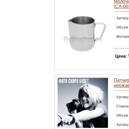
Молочн
(CA-00
Артику
Объем
Матер
Цена:
Питчер 
нержа
Артику
Страна
Объем
Артику