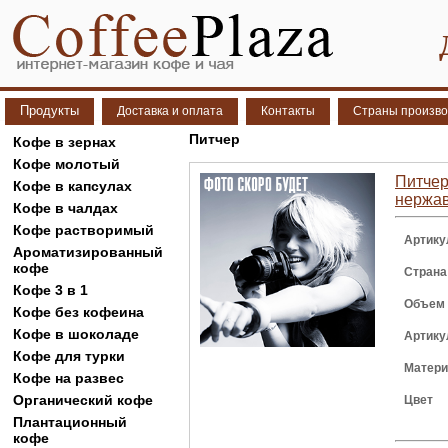
Продукты
Доставка и оплата
Контакты
Страны произво
Питчер
Кофе в зернах
Кофе молотый
Питчер 
Кофе в капсулах
нержа
Кофе в чалдах
Кофе растворимый
Артику
Ароматизированный
кофе
Страна
Кофе 3 в 1
Объем
Кофе без кофеина
Кофе в шоколаде
Артику
Кофе для турки
Матер
Кофе на развес
Органический кофе
Цвет
Плантационный
кофе