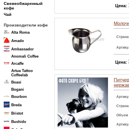
Свежеобжаренный
Цена:
кофе
Чай
Молочн
Производители кофе
Alta Roma
Страна
Amado
Артику
Ambassador
Anomali Coffee
Цена:
Arcaffe
Artua Tattoo
Coffeelab
Питчер 
Boasi
нержа
Bogani
Bourbon
Артику
Breda
Страна
Bristot
Объем
Bushido
Артику