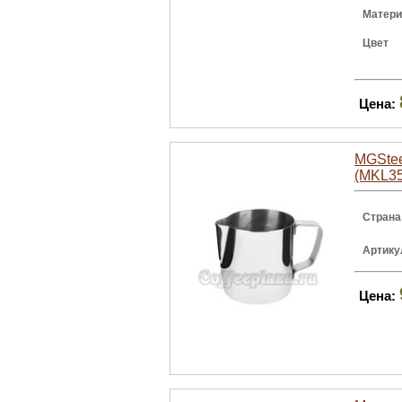
Матер
Цвет
Цена:
MGStee
(MKL35
Страна
Артику
Цена: