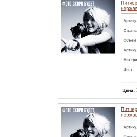
Питчер 
нержав
Артику
Страна
Объем
Артику
Матер
Цвет
Цена:
Питчер 
нержав
Артику