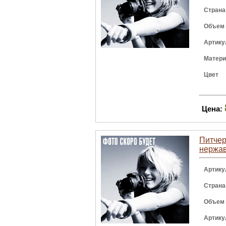
Страна
Объем
Артику
Матер
Цвет
Цена:
Питчер 
нержа
Артику
Страна
Объем
Артику