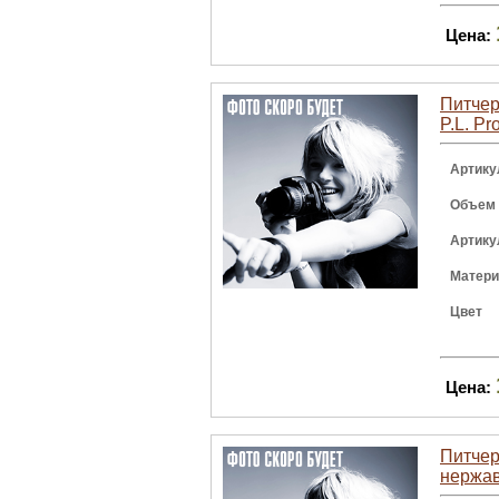
Цена:
Питчер
P.L. Pr
Артику
Объем
Артику
Матер
Цвет
Цена:
Питчер 
нержа