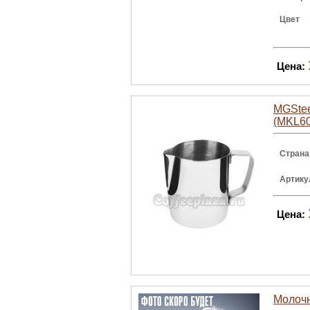
Цвет
Цена:
MGStee
(MKL60
Страна
Артику
Цена:
Молочн