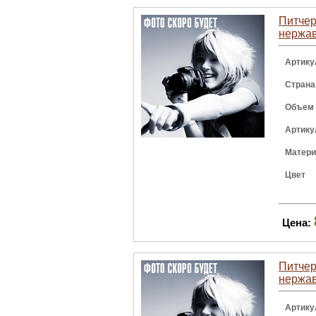
Питчер 
нержа
Артику
Страна
Объем
Артику
Матер
Цвет
Цена:
Питчер 
нержа
Артику