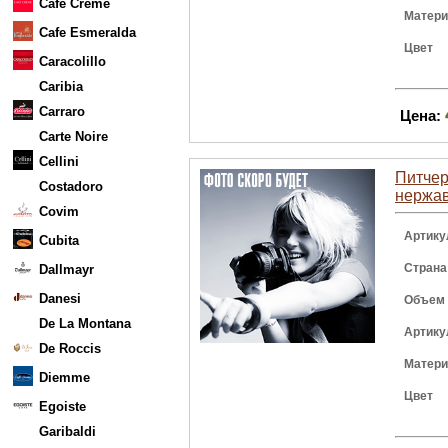
Cafe Creme
Матер
Cafe Esmeralda
Цвет
Caracolillo
Caribia
Carraro
Цена:
Carte Noire
Cellini
Питчер 
Costadoro
нержа
Covim
Артику
Cubita
Страна
Dallmayr
Danesi
Объем
De La Montana
Артику
De Roccis
Матер
Diemme
Цвет
Egoiste
Garibaldi