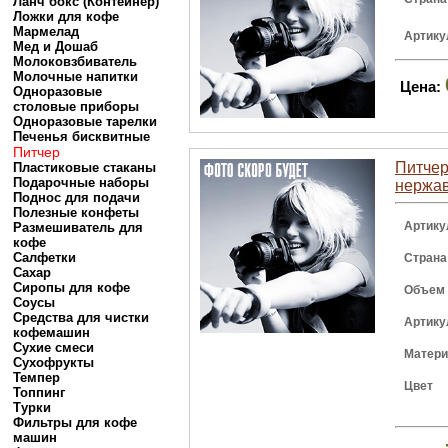
Ланч бокс (Контейнер)
Ложки для кофе
Мармелад
Артику
Мед и Дошаб
Молоковзбиватель
Молочные напитки
Цена:
Одноразовые
столовые приборы
Одноразовые тарелки
Печенья бисквитные
Питчер
Питчер 
Пластиковые стаканы
Подарочные наборы
нержа
Поднос для подачи
Полезные конфеты
Артику
Размешиватель для
кофе
Салфетки
Страна
Сахар
Сиропы для кофе
Объем
Соусы
Средства для чистки
Артику
кофемашин
Сухие смеси
Матер
Сухофрукты
Темпер
Цвет
Топпинг
Турки
Фильтры для кофе
машин