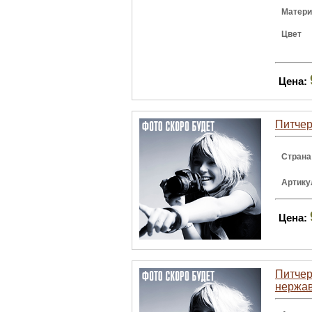
Матер
Цвет
Цена:
Питчер
Страна
Артику
Цена:
Питчер 
нержав