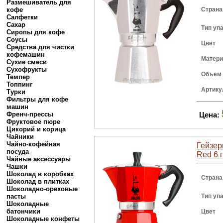
Размешиватель для
кофе
Страна
Салфетки
Сахар
Тип уп
Сиропы для кофе
Соусы
Цвет
Средства для чистки
кофемашин
Матери
Сухие смеси
Сухофрукты
Объем
Темпер
Топпинг
Артику
Турки
Фильтры для кофе
машин
Френч-прессы
Цена:
Фруктовое пюре
Цикорий и корица
Чайники
Чайно-кофейная
Гейзер
посуда
Red 6 
Чайные аксессуары
Чашки
Шоколад в коробках
Страна
Шоколад в плитках
Шоколадно-ореховые
пасты
Тип уп
Шоколадные
батончики
Цвет
Шоколадные конфеты