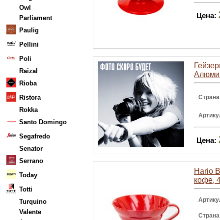
Owl
Цена:
Parliament
Paulig
Pellini
Poli
Гейзер
Raizal
Алюми
Rioba
Ristora
Страна
Rokka
Артику
Santo Domingo
Segafredo
Цена:
Senator
Serrano
Hario 
Today
кофе, 
Totti
Артику
Turquino
Valente
Страна