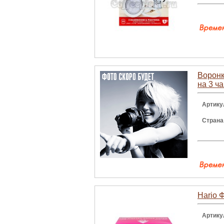
Воронк
на 3 ч
Артику
Страна
Hario 
Артику