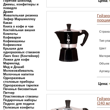
Цена:
Горячий шоколад
Джемы, конфитюры и
повидло
Драже
Жевательная резинка
Гейзер
Зефир Маршмеллоу
порции
Какао
Книга о кофе и чае
Коктейльная вишня
Страна
Компоты
Кофеварки
Тип уп
Кофемашины
Кофемолки
Крышки для
Цвет
одноразовых стаканов
Ланч бокс (Контейнер)
Матери
Ложки для кофе
Мармелад
Объем
Мед и Дошаб
Молоковзбиватель
Артику
Молочные напитки
Одноразовые
столовые приборы
Цена:
Одноразовые тарелки
Печенья бисквитные
Питчер
Пластиковые стаканы
Гейзер
Подарочные наборы
(240 м
Поднос для подачи
Полезные конфеты