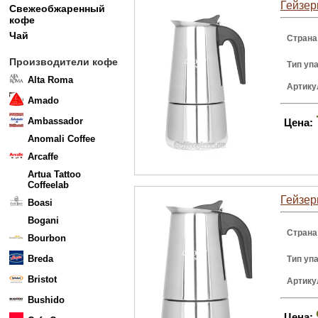
Гейзер
Свежеобжаренный
кофе
Чай
Страна
Производители кофе
Тип уп
Alta Roma
Артику
Amado
Ambassador
Цена:
Anomali Coffee
Arcaffe
Artua Tattoo
Coffeelab
Гейзер
Boasi
Bogani
Страна
Bourbon
Breda
Тип уп
Bristot
Артику
Bushido
Цена: