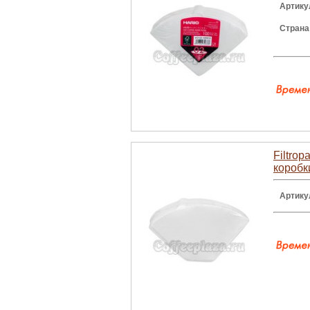
Артику
Страна
Filtro
коробк
Артику