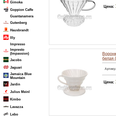
Gimoka
Цена:
Goppion Caffe
Guantanamera
Gutenberg
Hausbrandt
Illy
Impresso
Impresto
(Impassion)
Воронк
белая 
Jacobs
Jaguari
Артику
Jamaica Blue
Mountain
Цена:
Jardin
Julius Meinl
Kimbo
Lavazza
Lebo