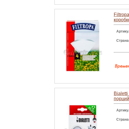
Filtro
коробк
Артику
Страна
Bialett
порци
Артику
Страна