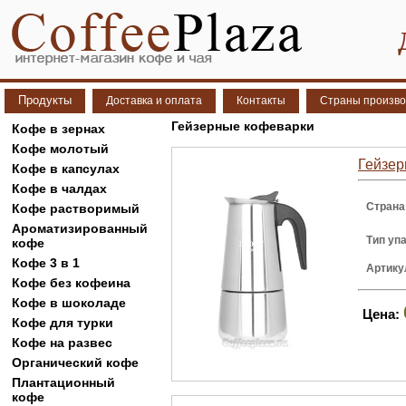
Продукты
Доставка и оплата
Контакты
Страны произво
Гейзерные кофеварки
Кофе в зернах
Кофе молотый
Гейзер
Кофе в капсулах
Кофе в чалдах
Страна
Кофе растворимый
Ароматизированный
Тип уп
кофе
Кофе 3 в 1
Артику
Кофе без кофеина
Кофе в шоколаде
Цена:
Кофе для турки
Кофе на развес
Органический кофе
Плантационный
кофе