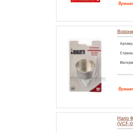
Воронк
Артику
Страна
Матери
Hario 
(VCF-0