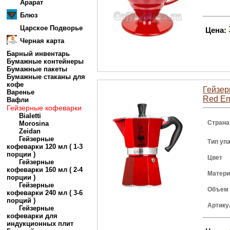
Арарат
Блюз
Царское Подворье
Цена:
Черная карта
Барный инвентарь
Бумажные контейнеры
Бумажные пакеты
Бумажные стаканы для
кофе
Гейзер
Варенье
Red Em
Вафли
Гейзерные кофеварки
Bialetti
Страна
Morosina
Zeidan
Гейзерные
Тип уп
кофеварки 120 мл ( 1-3
порции )
Цвет
Гейзерные
кофеварки 160 мл ( 2-4
Матери
порции )
Гейзерные
Объем
кофеварки 240 мл ( 3-6
порций )
Артику
Гейзерные
кофеварки для
индукционных плит