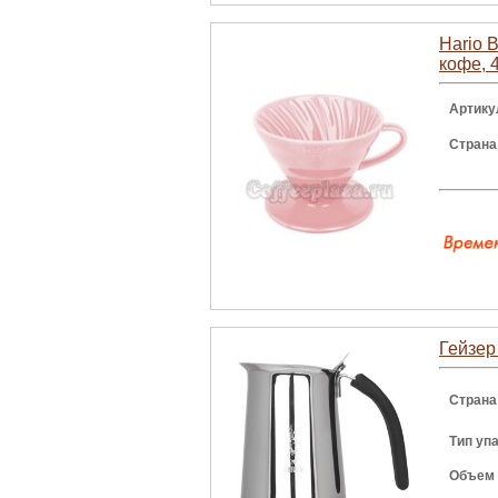
Hario 
кофе, 
Артику
Страна
Гейзер 
Страна
Тип уп
Объем