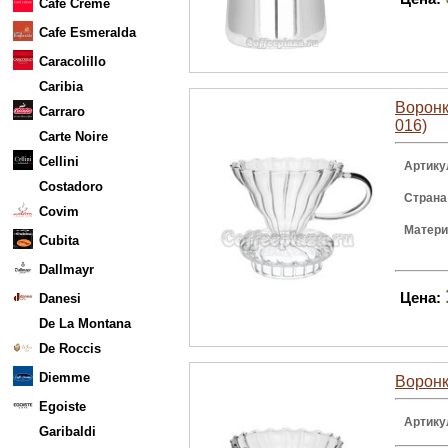
Cafe Creme
Cafe Esmeralda
Caracolillo
Caribia
Воронк
Carraro
016)
Carte Noire
Cellini
Артику
Costadoro
Страна
Covim
Матер
Cubita
Dallmayr
Цена:
Danesi
De La Montana
De Roccis
Diemme
Воронк
Egoiste
Артику
Garibaldi