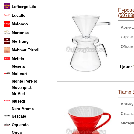
Lofbergs Lila
Пурове
(50789
Lucaffe
Malongo
Артику
Maromas
Страна
Me Trang
Объем
Mehmet Efendi
Melitta
Meseta
Цена:
Molinari
Monte Perello
Movenpick
Tiamo 
Mr Viet
Musetti
Артику
Nero Aroma
Страна
Nescafe
Матер
Oquendo
Origo