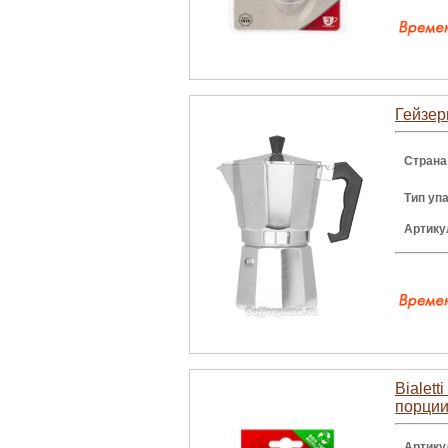
Гейзер
Страна
Тип уп
Артику
Bialett
порци
Артику