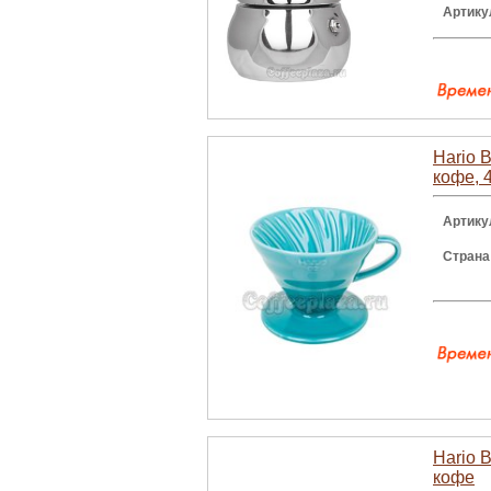
Артику
Hario 
кофе, 
Артику
Страна
Hario 
кофе