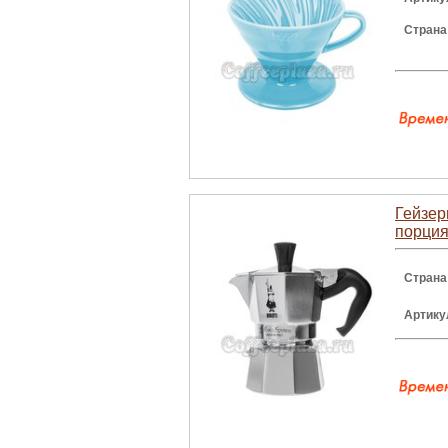
Страна
Гейзер
порция
Страна
Артику