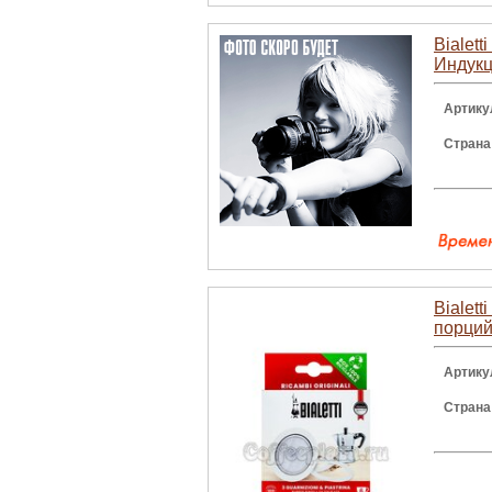
Bialet
Индукц
Артику
Страна
Bialett
порци
Артику
Страна