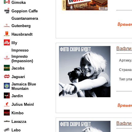
Gimoka
Goppion Caffe
Guantanamera
Gutenberg
Hausbrandt
Illy
Вафли 
Impresso
Impresto
Артику
(Impassion)
Jacobs
Страна
Jaguari
Тип уп
Jamaica Blue
Mountain
Jardin
Julius Meinl
Kimbo
Lavazza
Вафли 
Lebo