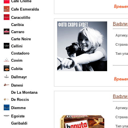
Cafe Creme
Cafe Esmeralda
Caracolillo
Вафли H
Caribia
Carraro
Артику
Carte Noire
Страна
Cellini
Costadoro
Тип уп
Covim
Cubita
Dallmayr
Danesi
De La Montana
Вафли 
De Roccis
Diemme
Артику
Egoiste
Страна
Garibaldi
Тип уп