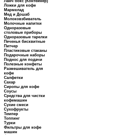
Ланч бокс (Контейнер)
Ложки для кофе
Мармелад
Мед и Дошаб
Молоковзбиватель
Молочные напитки
Одноразовые
столовые приборы
Одноразовые тарелки
Печенья бисквитные
Питчер
Пластиковые стаканы
Подарочные наборы
Поднос для подачи
Полезные конфеты
Размешиватель для
кофе
Салфетки
Сахар
Сиропы для кофе
Соусы
Средства для чистки
кофемашин
Сухие смеси
Сухофрукты
Темпер
Топпинг
Турки
Фильтры для кофе
машин