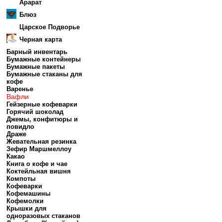
Арарат
Блюз
Царское Подворье
Черная карта
Барный инвентарь
Бумажные контейнеры
Бумажные пакеты
Бумажные стаканы для
кофе
Варенье
Вафли
Гейзерные кофеварки
Горячий шоколад
Джемы, конфитюры и
повидло
Драже
Жевательная резинка
Зефир Маршмеллоу
Какао
Книга о кофе и чае
Коктейльная вишня
Компоты
Кофеварки
Кофемашины
Кофемолки
Крышки для
одноразовых стаканов