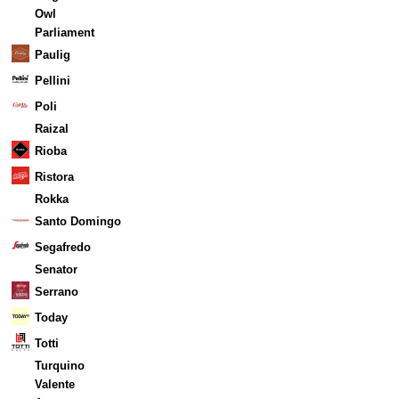
Owl
Parliament
Paulig
Pellini
Poli
Raizal
Rioba
Ristora
Rokka
Santo Domingo
Segafredo
Senator
Serrano
Today
Totti
Turquino
Valente