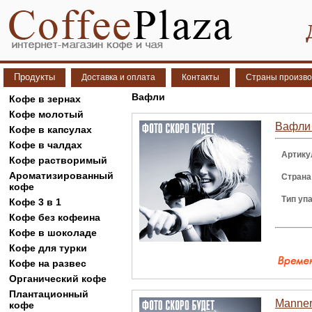
Продукты
Доставка и оплата
Контакты
Страны произво
Вафли
Кофе в зернах
Кофе молотый
Вафли 
Кофе в капсулах
Кофе в чалдах
Артику
Кофе растворимый
Ароматизированный
Страна
кофе
Тип уп
Кофе 3 в 1
Кофе без кофеина
Кофе в шоколаде
Кофе для турки
Кофе на развес
Органический кофе
Плантационный
Manner
кофе