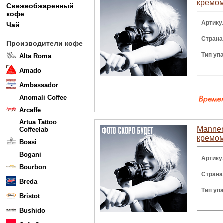
кремом
Свежеобжаренный
кофе
Артику
Чай
Страна
Производители кофе
Тип уп
Alta Roma
Amado
Ambassador
Anomali Coffee
Arcaffe
Artua Tattoo
Manner
Coffeelab
кремом
Boasi
Bogani
Артику
Bourbon
Страна
Breda
Тип уп
Bristot
Bushido