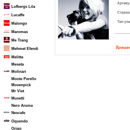
Артику
Lofbergs Lila
Страна
Lucaffe
Тип уп
Malongo
Maromas
Me Trang
Mehmet Efendi
Melitta
Meseta
Molinari
Monte Perello
Movenpick
Mr Viet
Musetti
Nero Aroma
Nescafe
Oquendo
Origo