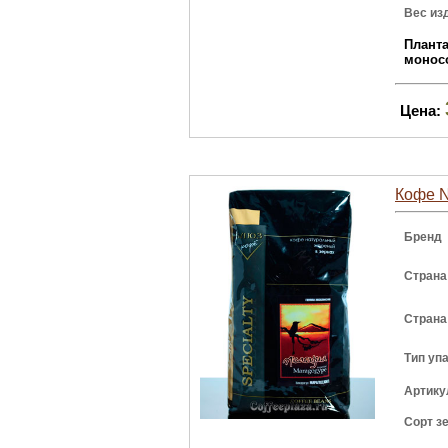
Вес из
Плант
монос
Цена:
Кофе N
Бренд
Страна
Страна
Тип уп
Артику
Сорт з