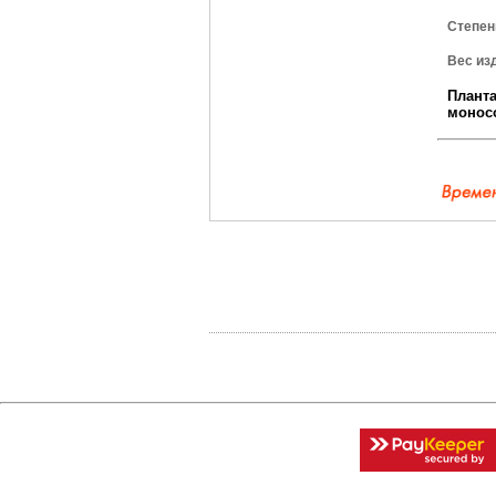
Степен
Вес из
Плант
монос