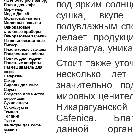
Ланч бокс (Контейнер)
под ярким солнц
Ложки для кофе
Мармелад
сушка, вкупе
Мед и Дошаб
Молоковзбиватель
Молочные напитки
полувлажным сп
Одноразовые
столовые приборы
делает продукц
Одноразовые тарелки
Печенья бисквитные
Никарагуа, уник
Питчер
Пластиковые стаканы
Подарочные наборы
Поднос для подачи
Стоит также уто
Полезные конфеты
Размешиватель для
несколько лет
кофе
Салфетки
Сахар
значительно по
Сиропы для кофе
Соусы
мировых ценител
Средства для чистки
кофемашин
Сухие смеси
Никарагуанск
Сухофрукты
Темпер
Cafenica. Бла
Топпинг
Турки
Фильтры для кофе
данной орган
машин