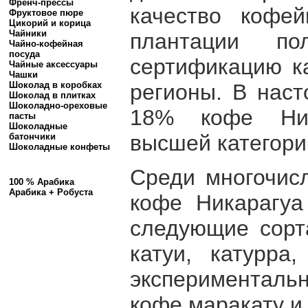
Френч-прессы
качество кофе
Фруктовое пюре
Цикорий и корица
Чайники
плантации по
Чайно-кофейная
посуда
сертификацию ка
Чайные аксессуары
Чашки
регионы. В нас
Шоколад в коробках
Шоколад в плитках
Шоколадно-ореховые
18% кофе Ник
пасты
Шоколадные
высшей категори
батончики
Шоколадные конфеты
Среди многочис
100 % Арабика
Арабика + Робуста
кофе Никарагуа
следующие сорта
катуи, катурра
экспериментал
кофе маракату и