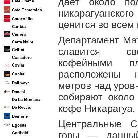
дает около по
Cafe Creme
никарагуанского
Cafe Esmeralda
Caracolillo
ценится во всем
Caribia
Carraro
Департамент Мат
Carte Noire
славится св
Cellini
Costadoro
кофейными пл
Covim
расположены 
Cubita
метров над уров
Dallmayr
Danesi
собирают около
De La Montana
кофе Никарагуа.
De Roccis
Diemme
Центральные С
Egoiste
горы — данны
Garibaldi