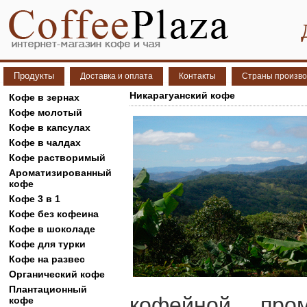
Продукты
Доставка и оплата
Контакты
Страны произво
Никарагуанский кофе
Кофе в зернах
Кофе молотый
Кофе в капсулах
Кофе в чалдах
Кофе растворимый
Ароматизированный
кофе
Кофе 3 в 1
Кофе без кофеина
Кофе в шоколаде
Кофе для турки
Кофе на развес
Органический кофе
Плантационный
кофейной пром
кофе