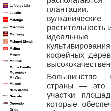
Lofbergs Lila
плантации. 
Lucaffe
вулканическ
Malongo
растительность 
Maromas
идеальны
Me Trang
Mehmet Efendi
культивиров
Melitta
кофейных дерев
Meseta
Molinari
высококачествен
Monte Perello
Movenpick
Большинство 
Mr Viet
страны — это 
Musetti
Nero Aroma
участки площад
Nescafe
которые обеспе
Oquendo
Origo