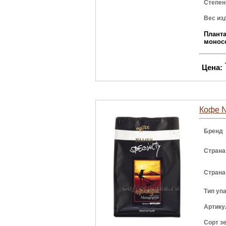
Степен
Вес из
Плант
монос
Цена:
Кофе N
Бренд
Страна
Страна
Тип уп
Артику
Сорт з