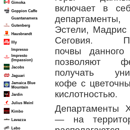
Gimoka
включает в себ
Goppion Caffe
департамент
Guantanamera
Gutenberg
Эстели, Мадрис
Hausbrandt
Сеговия. Пе
Illy
почвы данного 
Impresso
Impresto
позволяют фе
(Impassion)
Jacobs
получать уни
Jaguari
кофе с цветочн
Jamaica Blue
Mountain
кислотностью.
Jardin
Julius Meinl
Департаменты Х
Kimbo
— на территор
Lavazza
располагаютс
Lebo