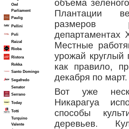
объема зеленого
Owl
Плантации ве
Parliament
Paulig
размеров р
Pellini
департаментах Х
Poli
Raizal
Местные работя
Rioba
урожай круглый 
Ristora
как правило, п
Rokka
Santo Domingo
декабря по март.
Segafredo
Senator
Вот уже неск
Serrano
Никарагуа исп
Today
способы культ
Totti
Turquino
деревьев. Ку
Valente