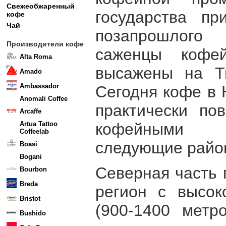
Свежеобжаренный
государства п
кофе
Чай
позапрошлого 
Производители кофе
саженцы кофе
Alta Roma
высажены на Ти
Amado
Ambassador
Сегодня кофе в 
Anomali Coffee
практически по
Arcaffe
кофейными 
Artua Tattoo
Coffeelab
следующие райо
Boasi
Bogani
Северная часть 
Bourbon
Breda
регион с высок
Bristot
(900-1400 метр
Bushido