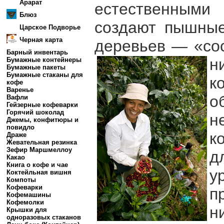
Арарат
естественными
Блюз
создают пышные
Царское Подворье
Черная карта
деревьев — «со
Барный инвентарь
н
Бумажные контейнеры
Бумажные пакеты
Бумажные стаканы для
к
кофе
Варенье
о
Вафли
Гейзерные кофеварки
Горячий шоколад
н
Джемы, конфитюры и
повидло
к
Драже
Жевательная резинка
Зефир Маршмеллоу
д
Какао
Книга о кофе и чае
у
Коктейльная вишня
Компоты
Кофеварки
п
Кофемашины
Кофемолки
н
Крышки для
одноразовых стаканов