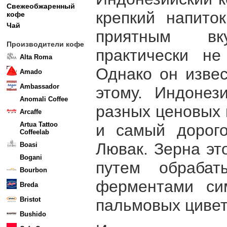
Свежеобжаренный
крепкий напито
кофе
Чай
приятным в
Производители кофе
практически не
Alta Roma
Однако он извес
Amado
Ambassador
этому. Индонез
Anomali Coffee
разных ценовых 
Arcaffe
Artua Tattoo
и самый дорог
Coffeelab
Лювак. Зерна эт
Boasi
Bogani
путем обрабат
Bourbon
ферментами си
Breda
Bristot
пальмовых цивет
Bushido