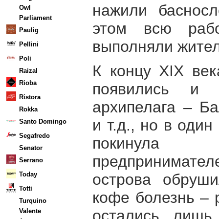
нажили басносл
Owl
Parliament
этом всю раб
Paulig
выполняли жител
Pellini
Poli
К концу XIX ве
Raizal
Rioba
появились и 
Ristora
архипелага – Ба
Rokka
и т.д., но в оди
Santo Domingo
Segafredo
покинула
Senator
предпринимателе
Serrano
острова обруши
Today
Totti
кофе болезнь – 
Turquino
остались лишь
Valente