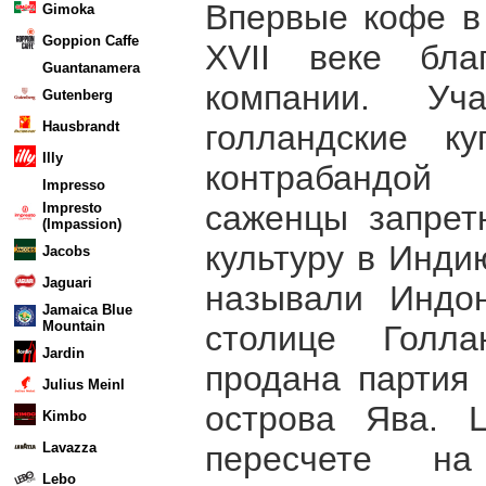
Впервые кофе в
Gimoka
Goppion Caffe
XVII веке бла
Guantanamera
компании. Уч
Gutenberg
голландские к
Hausbrandt
Illy
контрабандой
Impresso
саженцы запрет
Impresto
(Impassion)
культуру в Инди
Jacobs
Jaguari
называли Индо
Jamaica Blue
Mountain
столице Голл
Jardin
продана партия 
Julius Meinl
острова Ява. 
Kimbo
пересчете на
Lavazza
Lebo