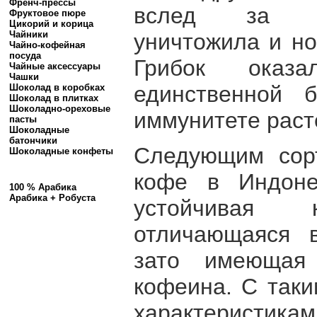
Френч-прессы
вслед за а
Фруктовое пюре
Цикорий и корица
уничтожила и но
Чайники
Чайно-кофейная
посуда
Грибок ока
Чайные аксессуары
Чашки
единственной 
Шоколад в коробках
Шоколад в плитках
Шоколадно-ореховые
иммунитете раст
пасты
Шоколадные
батончики
Следующим сор
Шоколадные конфеты
кофе в Индоне
100 % Арабика
Арабика + Робуста
устойчивая
отличающаяся 
зато имеющая 
кофеина. С таки
характеристикам