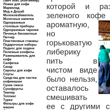
Ланч бокс (Контейнер)
которой и раз
Ложки для кофе
Мармелад
Мед и Дошаб
зеленого коф
Молоковзбиватель
Молочные напитки
ароматную,
Одноразовые
столовые приборы
Одноразовые тарелки
но
Печенья бисквитные
Питчер
горьковатую
Пластиковые стаканы
Подарочные наборы
Поднос для подачи
либерику
Полезные конфеты
Размешиватель для
пить в
кофе
Салфетки
Сахар
чистом виде
Сиропы для кофе
Соусы
было нельзя,
Средства для чистки
кофемашин
Сухие смеси
оставалось
Сухофрукты
Темпер
смешивать
Топпинг
Турки
Фильтры для кофе
ее с другими с
машин