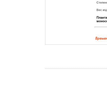
Степен
Вес из
Плант
монос