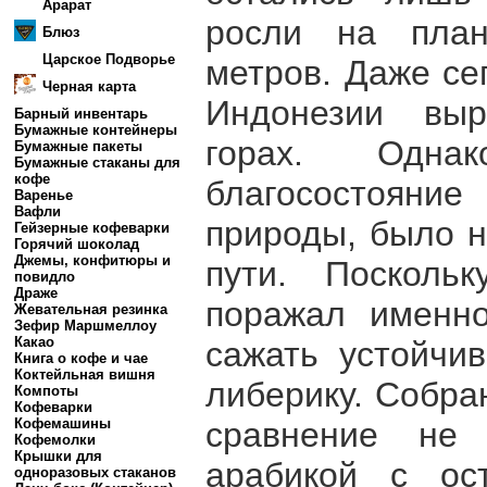
Арарат
росли на план
Блюз
Царское Подворье
метров. Даже се
Черная карта
Индонезии выр
Барный инвентарь
Бумажные контейнеры
горах. Одна
Бумажные пакеты
Бумажные стаканы для
кофе
благосостояние
Варенье
Вафли
природы, было н
Гейзерные кофеварки
Горячий шоколад
Джемы, конфитюры и
пути. Посколь
повидло
Драже
поражал именно
Жевательная резинка
Зефир Маршмеллоу
Какао
сажать устойчи
Книга о кофе и чае
Коктейльная вишня
либерику. Собра
Компоты
Кофеварки
сравнение не
Кофемашины
Кофемолки
Крышки для
арабикой с ос
одноразовых стаканов