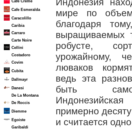
Индонезия нахо
Cafe Creme
Cafe Esmeralda
мире по объем
Caracolillo
благодаря том
Caribia
выращиваемых т
Carraro
Carte Noire
робусте, со
Cellini
урожайному, ч
Costadoro
Covim
люваков кормя
Cubita
ведь эта разно
Dallmayr
быть самой
Danesi
De La Montana
Индонезийска
De Roccis
примерно десяту
Diemme
и считается одно
Egoiste
Garibaldi