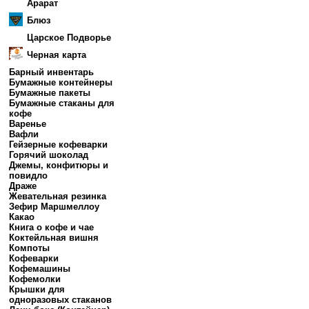
Арарат
Блюз
Царское Подворье
Черная карта
Барный инвентарь
Бумажные контейнеры
Бумажные пакеты
Бумажные стаканы для
кофе
Варенье
Вафли
Гейзерные кофеварки
Горячий шоколад
Джемы, конфитюры и
повидло
Драже
Жевательная резинка
Зефир Маршмеллоу
Какао
Книга о кофе и чае
Коктейльная вишня
Компоты
Кофеварки
Кофемашины
Кофемолки
Крышки для
одноразовых стаканов