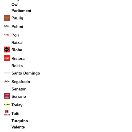
Owl
Parliament
Paulig
Pellini
Poli
Raizal
Rioba
Ristora
Rokka
Santo Domingo
Segafredo
Senator
Serrano
Today
Totti
Turquino
Valente