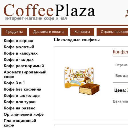
Продукты
Доставка и оплата
Контакты
Страны произво
Шоколадные конфеты
Кофе в зернах
Кофе молотый
Конфет
Кофе в капсулах
Кофе в чалдах
Страна
Кофе растворимый
Ароматизированный
Вес из
кофе
Кофе 3 в 1
Кофе без кофеина
Цена:
Кофе в шоколаде
Кофе для турки
Цена ука
Кофе на развес
Органический кофе
Плантационный
кофе