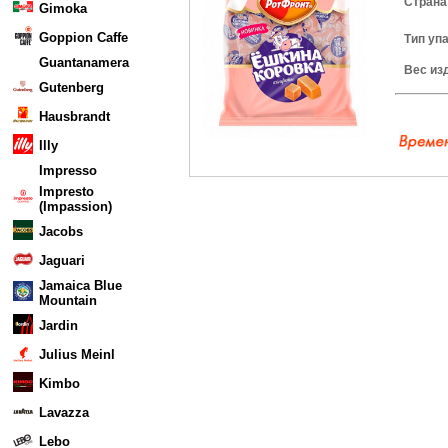
Страна
Gimoka
Goppion Caffe
Тип уп
Guantanamera
Вес из
Gutenberg
Hausbrandt
Illy
Impresso
Impresto
(Impassion)
Jacobs
Jaguari
Jamaica Blue
Mountain
Jardin
Julius Meinl
Kimbo
Lavazza
Lebo