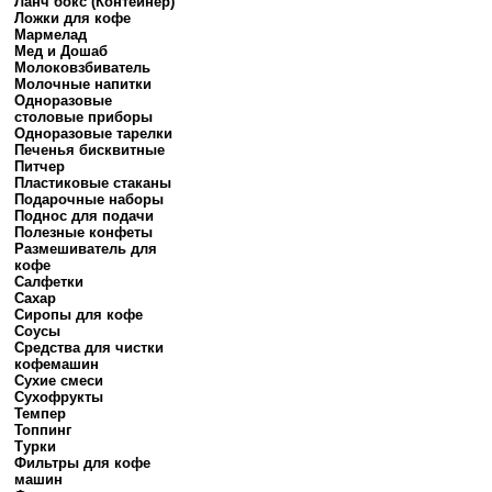
Ланч бокс (Контейнер)
Ложки для кофе
Мармелад
Мед и Дошаб
Молоковзбиватель
Молочные напитки
Одноразовые
столовые приборы
Одноразовые тарелки
Печенья бисквитные
Питчер
Пластиковые стаканы
Подарочные наборы
Поднос для подачи
Полезные конфеты
Размешиватель для
кофе
Салфетки
Сахар
Сиропы для кофе
Соусы
Средства для чистки
кофемашин
Сухие смеси
Сухофрукты
Темпер
Топпинг
Турки
Фильтры для кофе
машин