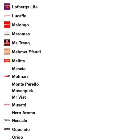
Lofbergs Lila
Lucaffe
Malongo
Maromas
Me Trang
Mehmet Efendi
Melitta
Meseta
Molinari
Monte Perello
Movenpick
Mr Viet
Musetti
Nero Aroma
Nescafe
Oquendo
Origo