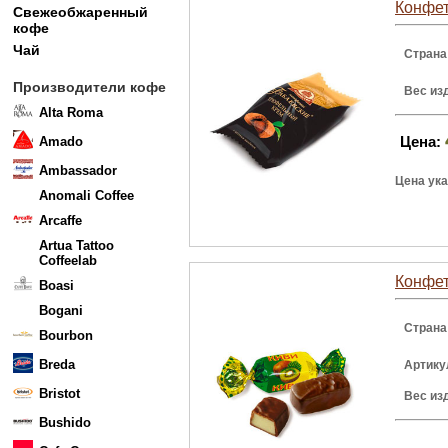
Конфе
Свежеобжаренный
кофе
Чай
Страна
Производители кофе
Вес из
Alta Roma
Цена:
Amado
Ambassador
Цена ука
Anomali Coffee
Arcaffe
Artua Tattoo
Coffeelab
Конфет
Boasi
Bogani
Страна
Bourbon
Breda
Артику
Bristot
Вес из
Bushido