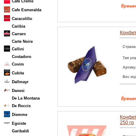
Cafe Creme
Cafe Esmeralda
Caracolillo
Caribia
Конфет
Carraro
Carte Noire
Страна
Cellini
Costadoro
Тип уп
Covim
Артику
Cubita
Вес из
Dallmayr
Danesi
De La Montana
De Roccis
Diemme
Конфет
250 гр
Egoiste
Garibaldi