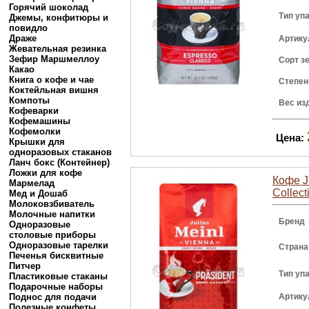
Горячий шоколад
Тип уп
Джемы, конфитюры и
повидло
Драже
Артику
Жевательная резинка
Зефир Маршмеллоу
Сорт з
Какао
Книга о кофе и чае
Степен
Коктейльная вишня
Компоты
Вес из
Кофеварки
Кофемашины
Кофемолки
Цена:
Крышки для
одноразовых стаканов
Ланч бокс (Контейнер)
Ложки для кофе
Кофе Ju
Мармелад
Collect
Мед и Дошаб
Молоковзбиватель
Молочные напитки
Бренд
Одноразовые
столовые приборы
Одноразовые тарелки
Страна
Печенья бисквитные
Питчер
Тип уп
Пластиковые стаканы
Подарочные наборы
Поднос для подачи
Артику
Полезные конфеты