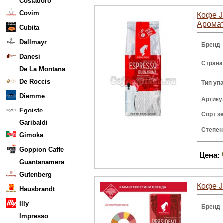
Costadoro
Covim
Кофе J
Аромат
Cubita
Dallmayr
Бренд
Danesi
Страна
De La Montana
De Roccis
Тип уп
Diemme
Артику
Egoiste
Сорт з
Garibaldi
Степен
Gimoka
Goppion Caffe
Цена:
Guantanamera
Gutenberg
Кофе J
Hausbrandt
Illy
Бренд
Impresso