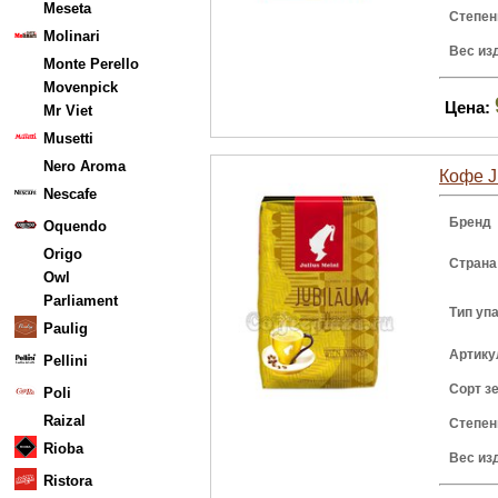
Meseta
Степен
Molinari
Вес из
Monte Perello
Movenpick
Цена:
Mr Viet
Musetti
Nero Aroma
Кофе Ju
Nescafe
Бренд
Oquendo
Origo
Страна
Owl
Parliament
Тип уп
Paulig
Артику
Pellini
Сорт з
Poli
Raizal
Степен
Rioba
Вес из
Ristora