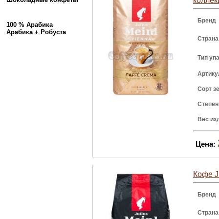
коллек
Бренд
100 % Арабика
Арабика + Робуста
Страна
Тип уп
Артику
Сорт з
Степен
Вес из
Цена:
Кофе Ju
Бренд
Страна