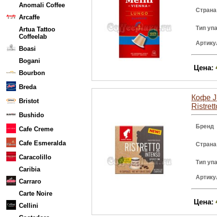
Anomali Coffee
Страна
Arcaffe
Тип уп
Artua Tattoo
Coffeelab
Артику
Boasi
Bogani
Цена:
Bourbon
Breda
Кофе J
Bristot
Ristret
Bushido
Бренд
Cafe Creme
Cafe Esmeralda
Страна
Caracolillo
Тип уп
Caribia
Артику
Carraro
Carte Noire
Цена:
Cellini