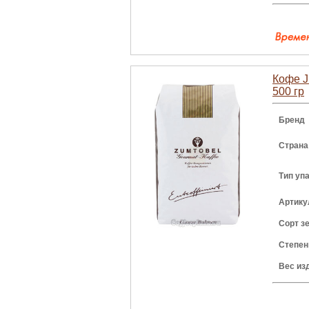
Кофе J
500 гр
Бренд
Страна
Тип уп
Артику
Сорт з
Степен
Вес из