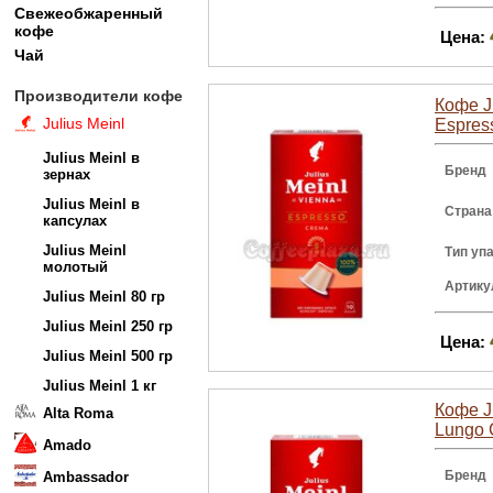
Свежеобжаренный
кофе
Цена:
Чай
Производители кофе
Кофе J
Julius Meinl
Espres
Julius Meinl в
Бренд
зернах
Julius Meinl в
Страна
капсулах
Julius Meinl
Тип уп
молотый
Артику
Julius Meinl 80 гр
Julius Meinl 250 гр
Цена:
Julius Meinl 500 гр
Julius Meinl 1 кг
Кофе J
Alta Roma
Lungo 
Amado
Бренд
Ambassador