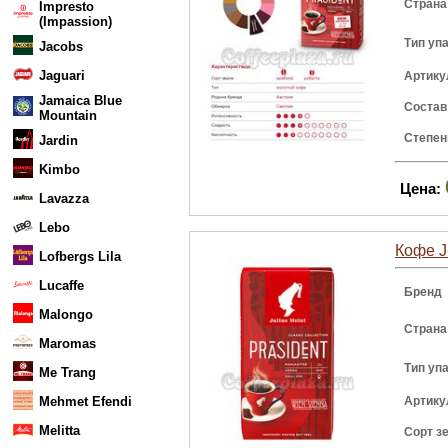
Страна
Impresto
(Impassion)
Тип уп
Jacobs
Jaguari
Артику
Jamaica Blue
Состав
Mountain
Степен
Jardin
Kimbo
Цена:
Lavazza
Lebo
Кофе J
Lofbergs Lila
Lucaffe
Бренд
Malongo
Страна
Maromas
Тип уп
Me Trang
Mehmet Efendi
Артику
Melitta
Сорт з