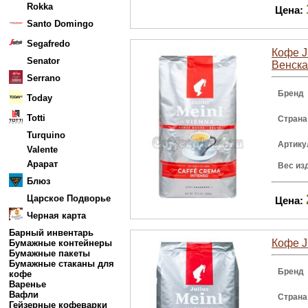
Rokka
Цена:
Santo Domingo
Segafredo
Кофе J
Senator
Венска
Serrano
Бренд
Today
Totti
Страна
Turquino
Артику
Valente
Арарат
Вес из
Блюз
Царское Подворье
Цена:
Черная карта
Барный инвентарь
Кофе Ju
Бумажные контейнеры
Бумажные пакеты
Бумажные стаканы для
Бренд
кофе
Варенье
Вафли
Страна
Гейзерные кофеварки