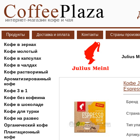
Продукты
Доставка и оплата
Контакты
Страны произво
Кофе в зернах
Кофе молотый
Julius 
Кофе в капсулах
Кофе в чалдах
Кофе растворимый
Ароматизированный
Кофе J
кофе
Espres
Кофе 3 в 1
Кофе без кофеина
Бренд
Кофе в шоколаде
Кофе для турки
Страна
Кофе на развес
Органический кофе
Тип уп
Плантационный
Артику
кофе