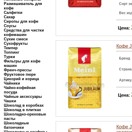
Размешиватель для
Сорт з
кофе
Салфетки
Вес из
Сахар
Сиропы для кофе
Соусы
Цена:
Средства для чистки
кофемашин
Сухие смеси
Сухофрукты
Кофе J
Темпер
Топпинг
Турки
Бренд
Фильтры для кофе
машин
Страна
Френч-прессы
Фруктовое пюре
Цикорий и корица
Артику
Чайники
Чайно-кофейная
посуда
Цена:
Чайные аксессуары
Чашки
Шоколад в коробках
Шоколад в плитках
Шоколадно-ореховые
пасты
Шоколадные
Кофе J
батончики
Шоколадные конфеты