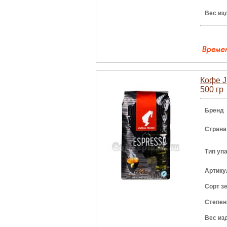
Вес из
Кофе J
500 гр
Бренд
Страна
Тип уп
Артику
Сорт з
Степен
Вес из