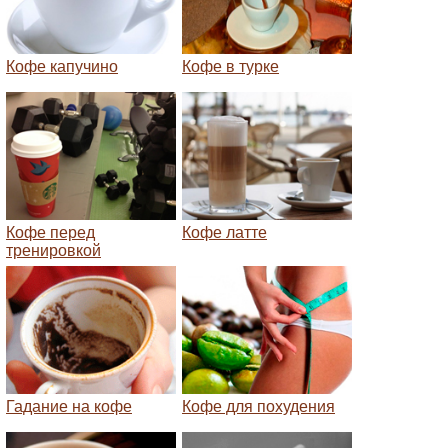
Кофе капучино
Кофе в турке
Кофе перед
Кофе латте
тренировкой
Гадание на кофе
Кофе для похудения