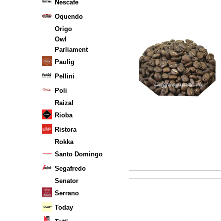
Nescafe
Oquendo
Origo
Owl
Parliament
Paulig
Pellini
Poli
Raizal
Rioba
Ristora
Rokka
Santo Domingo
Segafredo
Senator
Serrano
Today