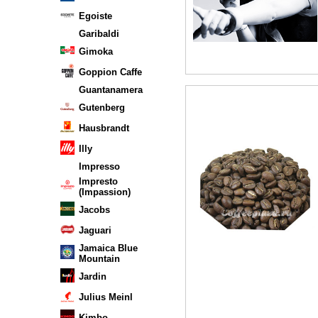
Egoiste
Garibaldi
Gimoka
Goppion Caffe
Guantanamera
Gutenberg
Hausbrandt
Illy
Impresso
Impresto
(Impassion)
Jacobs
Jaguari
Jamaica Blue
Mountain
Jardin
Julius Meinl
Kimbo