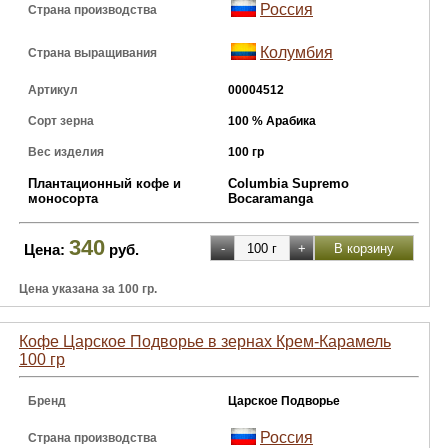
Россия
Страна производства
Колумбия
Страна выращивания
Артикул
00004512
Сорт зерна
100 % Арабика
Вес изделия
100 гр
Плантационный кофе и
Columbia Supremo
моносорта
Bocaramanga
340
Цена:
руб.
Цена указана за 100 гр.
Кофе Царское Подворье в зернах Крем-Карамель
100 гр
Бренд
Царское Подворье
Россия
Страна производства