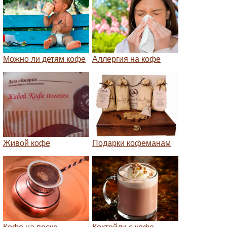
Можно ли детям кофе
Аллергия на кофе
Живой кофе
Подарки кофеманам