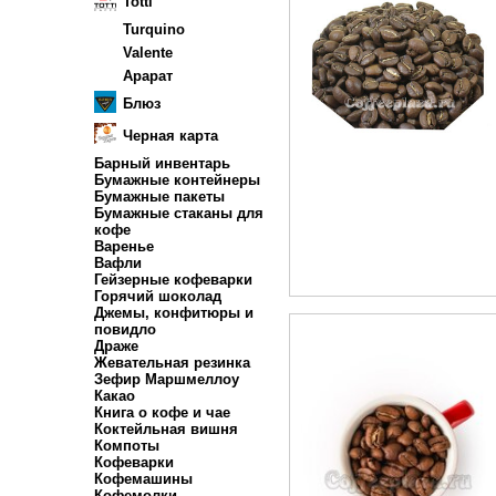
Totti
Turquino
Valente
Арарат
Блюз
Черная карта
Барный инвентарь
Бумажные контейнеры
Бумажные пакеты
Бумажные стаканы для
кофе
Варенье
Вафли
Гейзерные кофеварки
Горячий шоколад
Джемы, конфитюры и
повидло
Драже
Жевательная резинка
Зефир Маршмеллоу
Какао
Книга о кофе и чае
Коктейльная вишня
Компоты
Кофеварки
Кофемашины
Кофемолки