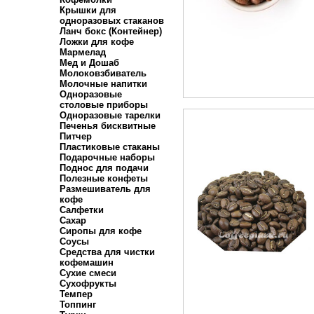
Крышки для
одноразовых стаканов
Ланч бокс (Контейнер)
Ложки для кофе
Мармелад
Мед и Дошаб
Молоковзбиватель
Молочные напитки
Одноразовые
столовые приборы
Одноразовые тарелки
Печенья бисквитные
Питчер
Пластиковые стаканы
Подарочные наборы
Поднос для подачи
Полезные конфеты
Размешиватель для
кофе
Салфетки
Сахар
Сиропы для кофе
Соусы
Средства для чистки
кофемашин
Сухие смеси
Сухофрукты
Темпер
Топпинг