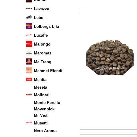
Lavazza
Lebo
Lofbergs Lila
Lucaffe
Malongo
Maromas
Me Trang
Mehmet Efendi
Melitta
Meseta
Molinari
Monte Perello
Movenpick
Mr Viet
Musetti
Nero Aroma