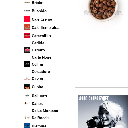
Bristot
Bushido
Cafe Creme
Cafe Esmeralda
Caracolillo
Caribia
Carraro
Carte Noire
Cellini
Costadoro
Covim
Cubita
Dallmayr
Danesi
De La Montana
De Roccis
Diemme