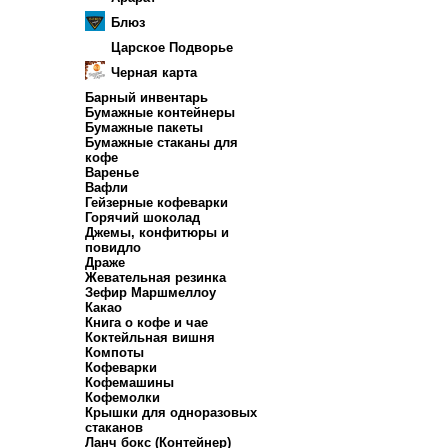
Блюз
Царское Подворье
Черная карта
Барный инвентарь
Бумажные контейнеры
Бумажные пакеты
Бумажные стаканы для
кофе
Варенье
Вафли
Гейзерные кофеварки
Горячий шоколад
Джемы, конфитюры и
повидло
Драже
Жевательная резинка
Зефир Маршмеллоу
Какао
Книга о кофе и чае
Коктейльная вишня
Компоты
Кофеварки
Кофемашины
Кофемолки
Крышки для одноразовых
стаканов
Ланч бокс (Контейнер)