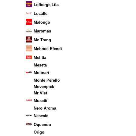
Lofbergs Lila
Lucaffe
Malongo
Maromas
Me Trang
Mehmet Efendi
Melitta
Meseta
Molinari
Monte Perello
Movenpick
Mr Viet
Musetti
Nero Aroma
Nescafe
Oquendo
Origo