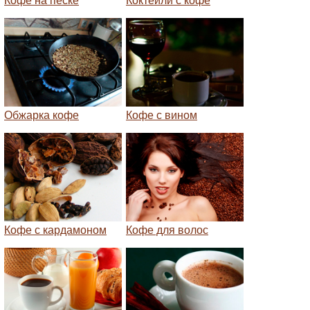
Кофе на песке
Коктейли с кофе
Обжарка кофе
Кофе с вином
Кофе с кардамоном
Кофе для волос