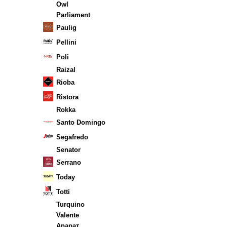
Owl
Parliament
Paulig
Pellini
Poli
Raizal
Rioba
Ristora
Rokka
Santo Domingo
Segafredo
Senator
Serrano
Today
Totti
Turquino
Valente
Арарат