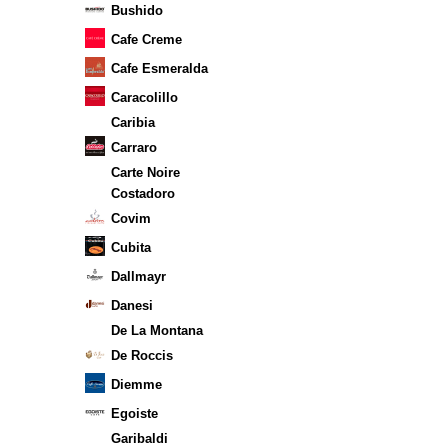
Bushido
Cafe Creme
Cafe Esmeralda
Caracolillo
Caribia
Carraro
Carte Noire
Costadoro
Covim
Cubita
Dallmayr
Danesi
De La Montana
De Roccis
Diemme
Egoiste
Garibaldi