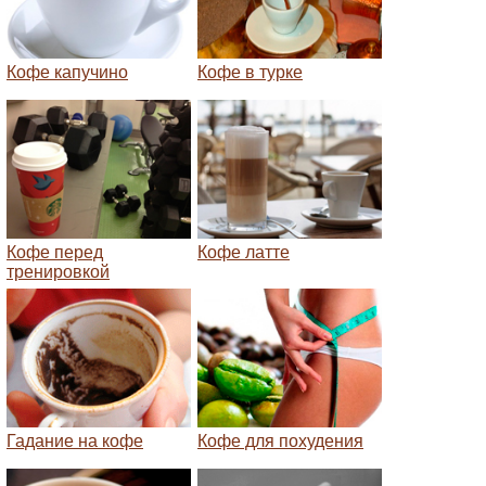
Кофе капучино
Кофе в турке
Кофе перед
Кофе латте
тренировкой
Гадание на кофе
Кофе для похудения