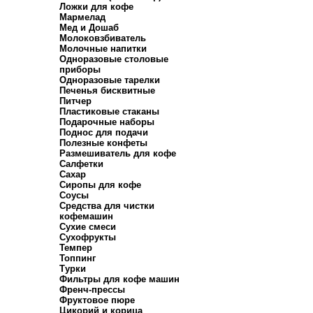
Ложки для кофе
Мармелад
Мед и Дошаб
Молоковзбиватель
Молочные напитки
Одноразовые столовые
приборы
Одноразовые тарелки
Печенья бисквитные
Питчер
Пластиковые стаканы
Подарочные наборы
Поднос для подачи
Полезные конфеты
Размешиватель для кофе
Салфетки
Сахар
Сиропы для кофе
Соусы
Средства для чистки
кофемашин
Сухие смеси
Сухофрукты
Темпер
Топпинг
Турки
Фильтры для кофе машин
Френч-прессы
Фруктовое пюре
Цикорий и корица