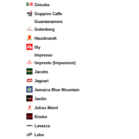
Gimoka
Goppion Caffe
Guantanamera
Gutenberg
Hausbrandt
Illy
Impresso
Impresto (Impassion)
Jacobs
Jaguari
Jamaica Blue Mountain
Jardin
Julius Meinl
Kimbo
Lavazza
Lebo