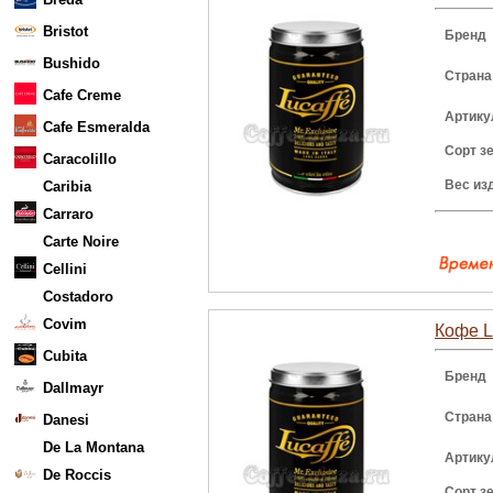
Bristot
Бренд
Bushido
Страна
Cafe Creme
Артику
Cafe Esmeralda
Сорт з
Caracolillo
Вес из
Caribia
Carraro
Carte Noire
Cellini
Costadoro
Covim
Кофе L
Cubita
Бренд
Dallmayr
Страна
Danesi
De La Montana
Артику
De Roccis
Сорт з