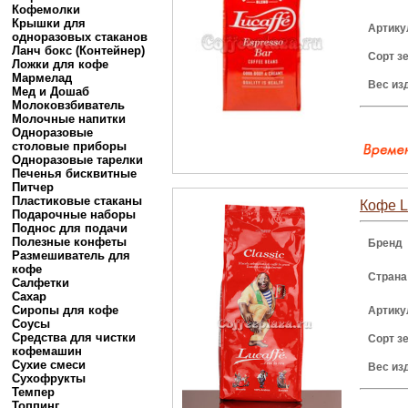
Кофемолки
Крышки для
Артику
одноразовых стаканов
Ланч бокс (Контейнер)
Сорт з
Ложки для кофе
Мармелад
Вес из
Мед и Дошаб
Молоковзбиватель
Молочные напитки
Одноразовые
столовые приборы
Одноразовые тарелки
Печенья бисквитные
Питчер
Пластиковые стаканы
Кофе Lu
Подарочные наборы
Поднос для подачи
Полезные конфеты
Бренд
Размешиватель для
кофе
Страна
Салфетки
Сахар
Сиропы для кофе
Артику
Соусы
Средства для чистки
Сорт з
кофемашин
Сухие смеси
Вес из
Сухофрукты
Темпер
Топпинг