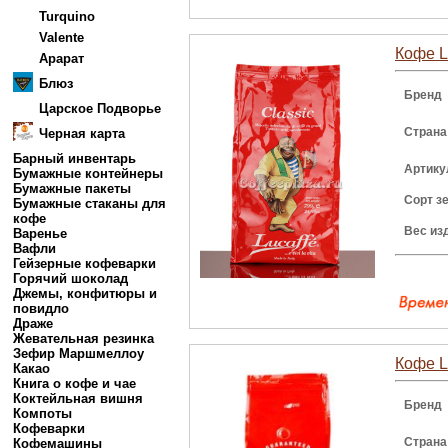
Turquino
Valente
Кофе Lu
Арарат
Блюз
Бренд
Царское Подворье
Страна
Черная карта
Барный инвентарь
Артику
Бумажные контейнеры
Бумажные пакеты
Сорт з
Бумажные стаканы для
кофе
Вес из
Варенье
Вафли
Гейзерные кофеварки
Горячий шоколад
Джемы, конфитюры и
повидло
Драже
Жевательная резинка
Зефир Маршмеллоу
Кофе Lu
Какао
Книга о кофе и чае
Коктейльная вишня
Бренд
Компоты
Кофеварки
Страна
Кофемашины