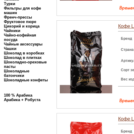
Турки
Фильтры для кофе
машин
Френч-прессы
Фруктовое пюре
Кофе L
Цикорий и корица
Чайники
Чайно-кофейная
Бренд
посуда
Чайные аксессуары
Чашки
Страна
Шоколад в коробках
Шоколад в плитках
Артику
Шоколадно-ореховые
пасты
Сорт з
Шоколадные
батончики
Вес из
Шоколадные конфеты
100 % Арабика
Арабика + Робуста
Кофе Lu
Бренд