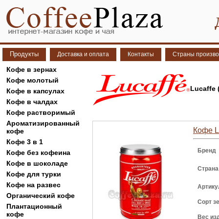
Продукты
Доставка и оплата
Контакты
Страны произво
Кофе в зернах
Кофе молотый
Lucaffe
Кофе в капсулах
Кофе в чалдах
Кофе растворимый
Ароматизированный
Кофе L
кофе
Кофе 3 в 1
Бренд
Кофе без кофеина
Кофе в шоколаде
Страна
Кофе для турки
Кофе на развес
Артику
Органический кофе
Сорт з
Плантационный
кофе
Вес из