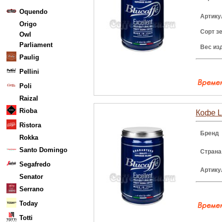
Oquendo
Артику
Origo
Сорт з
Owl
Parliament
Вес из
Paulig
Pellini
Poli
Raizal
Rioba
Кофе Lu
Ristora
Бренд
Rokka
Santo Domingo
Страна
Segafredo
Артику
Senator
Serrano
Today
Totti