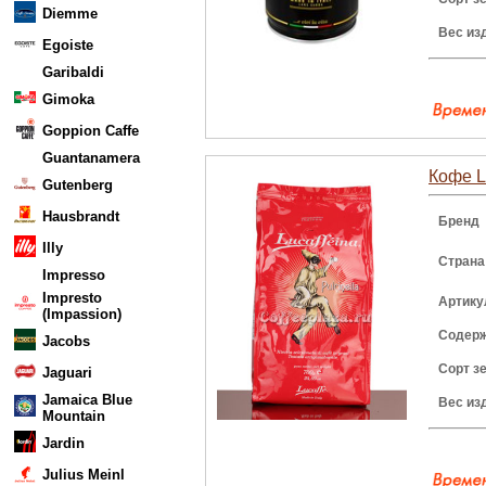
Diemme
Вес из
Egoiste
Garibaldi
Gimoka
Goppion Caffe
Guantanamera
Кофе Lu
Gutenberg
Hausbrandt
Бренд
Illy
Страна
Impresso
Impresto
Артику
(Impassion)
Содерж
Jacobs
Сорт з
Jaguari
Jamaica Blue
Вес из
Mountain
Jardin
Julius Meinl