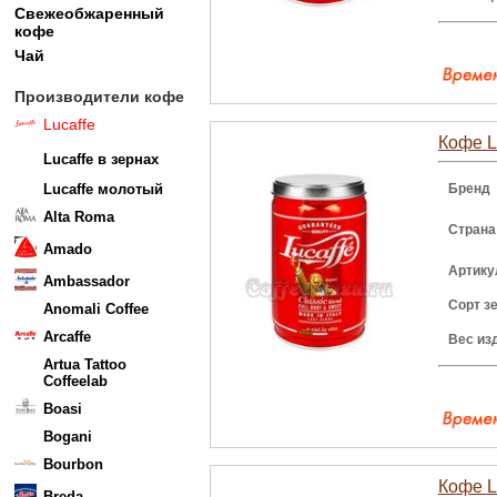
Свежеобжаренный
кофе
Чай
Производители кофе
Lucaffe
Кофе Lu
Lucaffe в зернах
Lucaffe молотый
Бренд
Alta Roma
Страна
Amado
Артику
Ambassador
Сорт з
Anomali Coffee
Arcaffe
Вес из
Artua Tattoo
Coffeelab
Boasi
Bogani
Bourbon
Кофе L
Breda