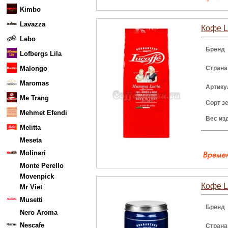
Kimbo
Lavazza
Кофе L
Lebo
Бренд
Lofbergs Lila
Malongo
Страна
Maromas
Артику
Me Trang
Сорт з
Mehmet Efendi
Вес из
Melitta
Meseta
Molinari
Monte Perello
Movenpick
Кофе Lu
Mr Viet
Musetti
Бренд
Nero Aroma
Nescafe
Страна