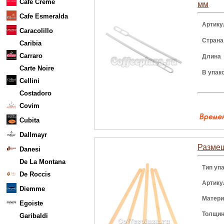
Cafe Creme
мм
Cafe Esmeralda
Артику
Caracolillo
Страна
Caribia
Carraro
Длина
Carte Noire
В упак
Cellini
Costadoro
Covim
Cubita
Dallmayr
Размеш
Danesi
De La Montana
Тип уп
De Roccis
Артику
Diemme
Матер
Egoiste
Толщи
Garibaldi