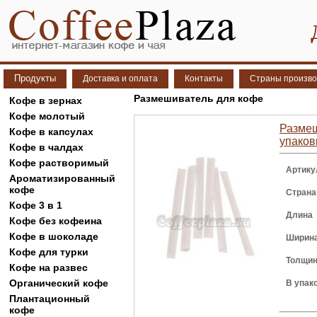
Продукты
Доставка и оплата
Контакты
Страны произво
Размешиватель для кофе
Кофе в зернах
Кофе молотый
Размеш
Кофе в капсулах
упаков
Кофе в чалдах
Кофе растворимый
Артику
Ароматизированный
кофе
Страна
Кофе 3 в 1
Длина
Кофе без кофеина
Кофе в шоколаде
Ширин
Кофе для турки
Толщи
Кофе на развес
Органический кофе
В упак
Плантационный
кофе