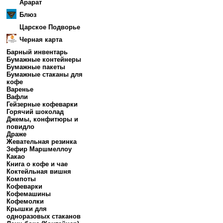
Арарат
Блюз
Царское Подворье
Черная карта
Барный инвентарь
Бумажные контейнеры
Бумажные пакеты
Бумажные стаканы для
кофе
Варенье
Вафли
Гейзерные кофеварки
Горячий шоколад
Джемы, конфитюры и
повидло
Драже
Жевательная резинка
Зефир Маршмеллоу
Какао
Книга о кофе и чае
Коктейльная вишня
Компоты
Кофеварки
Кофемашины
Кофемолки
Крышки для
одноразовых стаканов