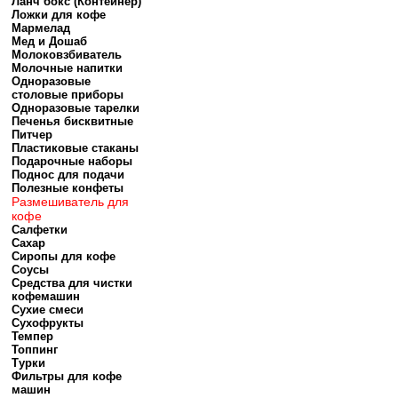
Ланч бокс (Контейнер)
Ложки для кофе
Мармелад
Мед и Дошаб
Молоковзбиватель
Молочные напитки
Одноразовые
столовые приборы
Одноразовые тарелки
Печенья бисквитные
Питчер
Пластиковые стаканы
Подарочные наборы
Поднос для подачи
Полезные конфеты
Размешиватель для
кофе
Салфетки
Сахар
Сиропы для кофе
Соусы
Средства для чистки
кофемашин
Сухие смеси
Сухофрукты
Темпер
Топпинг
Турки
Фильтры для кофе
машин