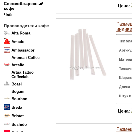
Свежеобжаренный
Цена:
кофе
Чай
Размеш
Производители кофе
индиви
Alta Roma
Тип уп
Amado
Ambassador
Артику
Anomali Coffee
Матер
Arcaffe
Толщи
Artua Tattoo
Coffeelab
Ширин
Boasi
Длина
Bogani
Штук в
Bourbon
Breda
Цена:
Bristot
Bushido
Размеш