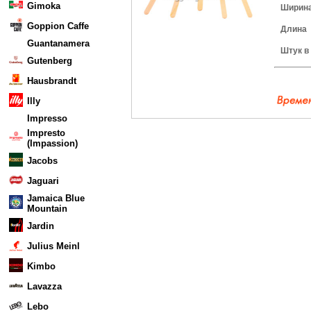
Gimoka
Ширин
Goppion Caffe
Длина
Guantanamera
Штук в
Gutenberg
Hausbrandt
Illy
Impresso
Impresto
(Impassion)
Jacobs
Jaguari
Jamaica Blue
Mountain
Jardin
Julius Meinl
Kimbo
Lavazza
Lebo