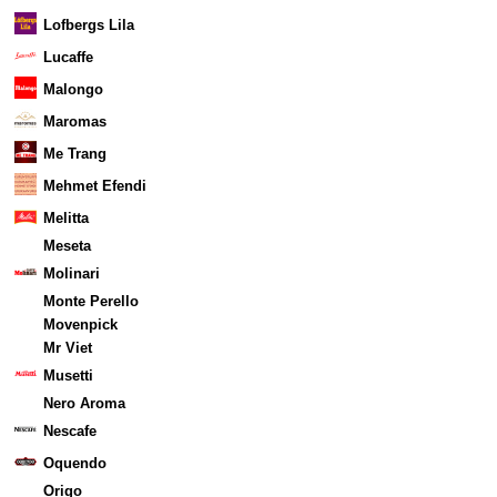
Lofbergs Lila
Lucaffe
Malongo
Maromas
Me Trang
Mehmet Efendi
Melitta
Meseta
Molinari
Monte Perello
Movenpick
Mr Viet
Musetti
Nero Aroma
Nescafe
Oquendo
Origo