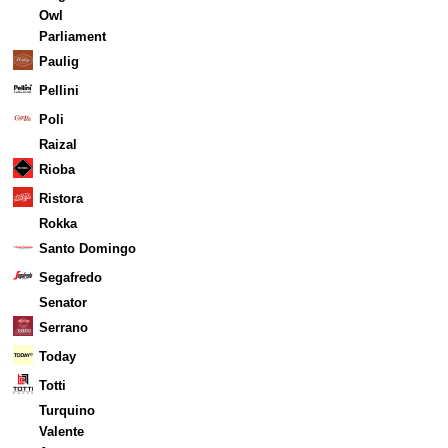
Owl
Parliament
Paulig
Pellini
Poli
Raizal
Rioba
Ristora
Rokka
Santo Domingo
Segafredo
Senator
Serrano
Today
Totti
Turquino
Valente