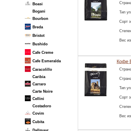
Стран
Boasi
Bogani
Тип уп
Bourbon
Сорт 
Breda
Степе
Bristot
Вес и
Bushido
Cafe Creme
Cafe Esmeralda
Кофе E
Стран
Caracolillo
Caribia
Стран
Carraro
Тип уп
Carte Noire
Сорт 
Cellini
Costadoro
Степе
Covim
Вес и
Cubita
Dallmayr