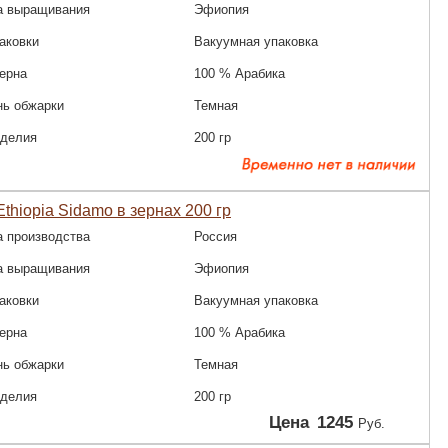
а выращивания
Эфиопия
аковки
Вакуумная упаковка
зерна
100 % Арабика
нь обжарки
Темная
зделия
200 гр
thiopia Sidamo в зернах 200 гр
а производства
Россия
а выращивания
Эфиопия
аковки
Вакуумная упаковка
зерна
100 % Арабика
нь обжарки
Темная
зделия
200 гр
Цена
1245
Руб.