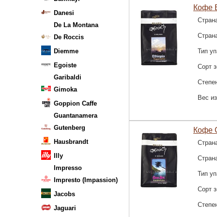
Кофе E
Danesi
Стран
De La Montana
Стран
De Roccis
Diemme
Тип уп
Egoiste
Сорт 
Garibaldi
Степе
Gimoka
Вес и
Goppion Caffe
Guantanamera
Gutenberg
Кофе C
Hausbrandt
Стран
Illy
Стран
Impresso
Тип уп
Impresto (Impassion)
Сорт 
Jacobs
Степе
Jaguari