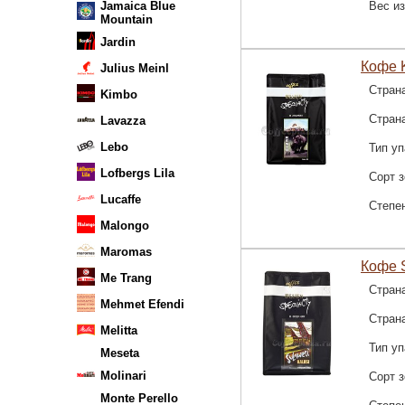
Jamaica Blue
Вес и
Mountain
Jardin
Кофе K
Julius Meinl
Стран
Kimbo
Стран
Lavazza
Lebo
Тип уп
Lofbergs Lila
Сорт 
Lucaffe
Степе
Malongo
Maromas
Кофе S
Me Trang
Стран
Mehmet Efendi
Стран
Melitta
Тип уп
Meseta
Molinari
Сорт 
Monte Perello