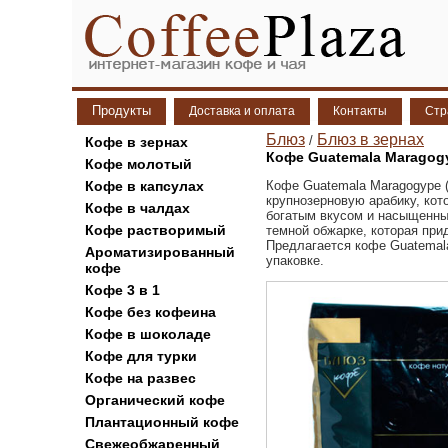
Продукты
Доставка и оплата
Контакты
Стр
Блюз
Блюз в зернах
/
Кофе в зернах
Кофе Guatemala Maragogy
Кофе молотый
Кофе в капсулах
Кофе Guatemala Maragogype (
крупнозерновую арабику, кот
Кофе в чалдах
богатым вкусом и насыщенны
Кофе растворимый
темной обжарке, которая прид
Предлагается кофе Guatemala
Ароматизированный
упаковке.
кофе
Кофе 3 в 1
Кофе без кофеина
Кофе в шоколаде
Кофе для турки
Кофе на развес
Органический кофе
Плантационный кофе
Свежеобжаренный