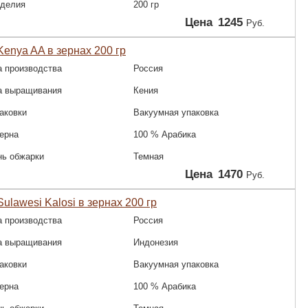
зделия
200 гр
Цена
1245
Руб.
enya AA в зернах 200 гр
а производства
Россия
а выращивания
Кения
аковки
Вакуумная упаковка
зерна
100 % Арабика
нь обжарки
Темная
Цена
1470
Руб.
ulawesi Kalosi в зернах 200 гр
а производства
Россия
а выращивания
Индонезия
аковки
Вакуумная упаковка
зерна
100 % Арабика