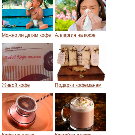
Можно ли детям кофе
Аллергия на кофе
Живой кофе
Подарки кофеманам