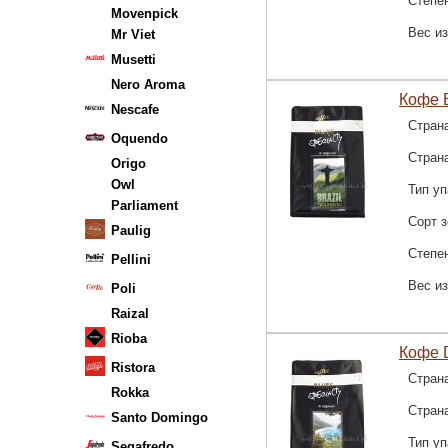
Степе
Movenpick
Вес и
Mr Viet
Musetti
Nero Aroma
Кофе B
Nescafe
Стран
Oquendo
Стран
Origo
Owl
Тип уп
Parliament
Сорт 
Paulig
Степе
Pellini
Вес и
Poli
Raizal
Rioba
Кофе D
Ristora
Стран
Rokka
Стран
Santo Domingo
Тип уп
Segafredo