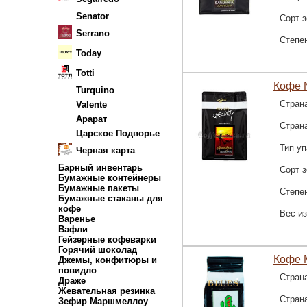
Senator
Сорт 
Serrano
Степе
Today
Totti
Кофе N
Turquino
Стран
Valente
Арарат
Стран
Царское Подворье
Тип уп
Черная карта
Барный инвентарь
Сорт 
Бумажные контейнеры
Бумажные пакеты
Степе
Бумажные стаканы для
кофе
Вес и
Варенье
Вафли
Гейзерные кофеварки
Горячий шоколад
Кофе M
Джемы, конфитюры и
повидло
Стран
Драже
Жевательная резинка
Стран
Зефир Маршмеллоу