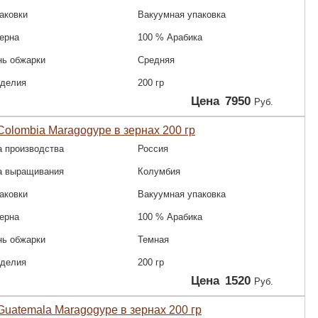
аковки
Вакуумная упаковка
зерна
100 % Арабика
нь обжарки
Средняя
зделия
200 гр
Цена
7950
Руб.
olombia Maragogype в зернах 200 гр
а производства
Россия
а выращивания
Колумбия
аковки
Вакуумная упаковка
зерна
100 % Арабика
нь обжарки
Темная
зделия
200 гр
Цена
1520
Руб.
uatemala Maragogype в зернах 200 гр