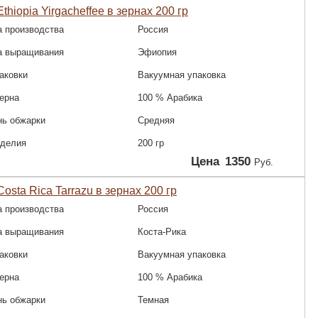
thiopia Yirgacheffee в зернах 200 гр
а производства
Россия
а выращивания
Эфиопия
аковки
Вакуумная упаковка
зерна
100 % Арабика
нь обжарки
Средняя
зделия
200 гр
Цена
1350
Руб.
osta Rica Tarrazu в зернах 200 гр
а производства
Россия
а выращивания
Коста-Рика
аковки
Вакуумная упаковка
зерна
100 % Арабика
нь обжарки
Темная