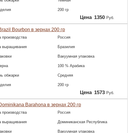
нь обжарки
Темная
зделия
200 гр
Цена
1350
Руб.
razil Bourbon в зернах 200 гр
а производства
Россия
а выращивания
Бразилия
аковки
Вакуумная упаковка
зерна
100 % Арабика
нь обжарки
Средняя
зделия
200 гр
Цена
1573
Руб.
ominikana Barahona в зернах 200 гр
а производства
Россия
а выращивания
Доминиканская Республика
аковки
Вакуумная упаковка