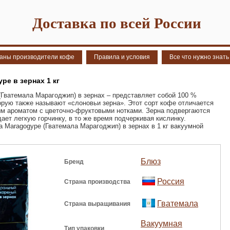
Доставка по всей России
аны производители кофе
Правила и условия
Все что нужно знать
pe в зернах 1 кг
Гватемала Марагоджип) в зернах – представляет собой 100 %
орую также называют «слоновьи зерна». Этот сорт кофе отличается
м ароматом с цветочно-фруктовыми нотками. Зерна подвергаются
ает легкую горчинку, в то же время подчеркивая кислинку.
 Maragogype (Гватемала Марагоджип) в зернах в 1 кг вакуумной
Блюз
Бренд
Россия
Страна производства
Гватемала
Страна выращивания
Вакуумная
Тип упаковки