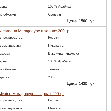
зерна
100 % Арабика
нь обжарки
Средняя
Цена
1500
Руб.
icaragua Maragogype в зернах 200 гр
а производства
Россия
а выращивания
Никарагуа
аковки
Вакуумная упаковка
зерна
100 % Арабика
нь обжарки
Темная
зделия
200 гр
Цена
1425
Руб.
exico Maragogype в зернах 200 гр
а производства
Россия
а выращивания
Мексика