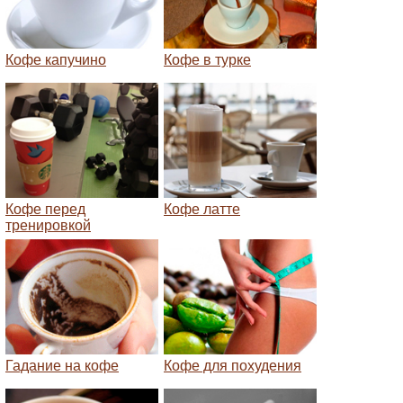
Кофе капучино
Кофе в турке
Кофе перед
Кофе латте
тренировкой
Гадание на кофе
Кофе для похудения