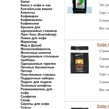
Какао
Тип уп
Книга о кофе и чае
Коктейльная вишня
Компоты
Сорт 
Кофеварки
Кофемашины
Степе
Кофемолки
Крышки для
Вес и
одноразовых стаканов
Ланч бокс (Контейнер)
Ложки для кофе
Мармелад
Кофе C
Мед и Дошаб
Молоковзбиватель
Стран
Молочные напитки
Одноразовые столовые
Стран
приборы
Одноразовые тарелки
Тип уп
Печенья бисквитные
Питчер
Сорт 
Пластиковые стаканы
Подарочные наборы
Поднос для подачи
Степе
Полезные конфеты
Размешиватель для
Вес и
кофе
Салфетки
Сахар
Сиропы для кофе
Кофе G
Соусы