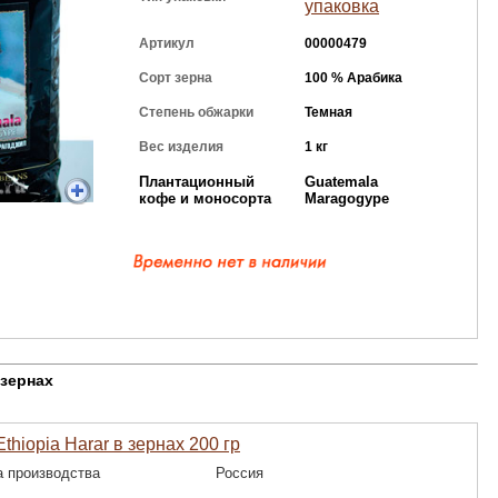
упаковка
Артикул
00000479
Сорт зерна
100 % Арабика
Степень обжарки
Темная
Вес изделия
1 кг
Плантационный
Guatemala
кофе и моносорта
Maragogype
 зернах
thiopia Harar в зернах 200 гр
а производства
Россия