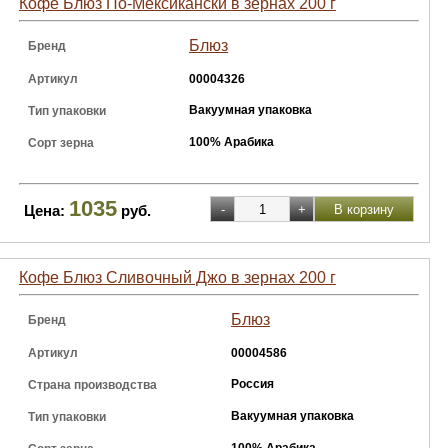
Кофе Блюз По-Мексикански в зернах 200 г
Блюз
Бренд
Артикул
00004326
Вакуумная упаковка
Тип упаковки
100% Арабика
Сорт зерна
1035
Цена:
руб.
Кофе Блюз Сливочный Джо в зернах 200 г
Блюз
Бренд
Артикул
00004586
Россия
Страна производства
Вакуумная упаковка
Тип упаковки