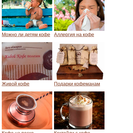
Можно ли детям кофе
Аллергия на кофе
Живой кофе
Подарки кофеманам