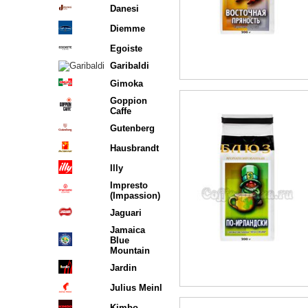
Danesi
Diemme
Egoiste
Garibaldi
Gimoka
Goppion
Caffe
Gutenberg
Hausbrandt
Illy
Impresto
(Impassion)
Jaguari
Jamaica
Blue
Mountain
Jardin
Julius Meinl
Kimbo