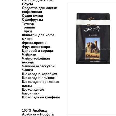
Сиропы для кофе
Соусы
Средства для чистки
кофемашин
Сухие смеси
Сухофрукты
Темпер
Топпинг
Турки
Фильтры для кофе
машин
Френч-прессы
Фруктовое пюре
Цикорий и корица
Чайники
Чайно-кофейная
посуда
Чайные аксессуары
Чашки
Шоколад в коробках
Шоколад в плитках
Шоколадно-ореховые
пасты
Шоколадные
батончики
Шоколадные конфеты
100 % Арабика
Арабика + Робуста