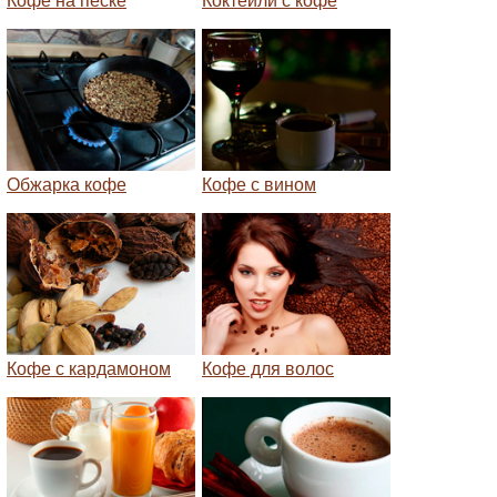
Кофе на песке
Коктейли с кофе
Обжарка кофе
Кофе с вином
Кофе с кардамоном
Кофе для волос