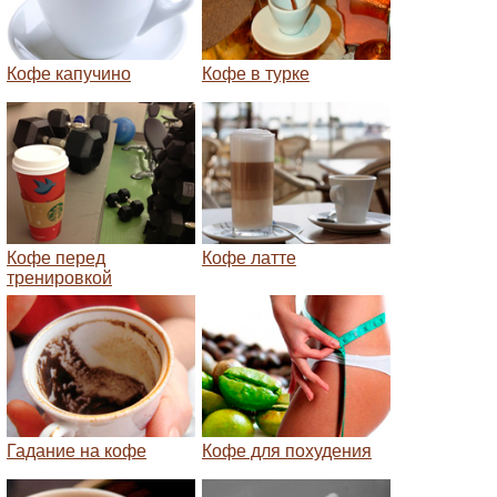
Кофе капучино
Кофе в турке
Кофе перед
Кофе латте
тренировкой
Гадание на кофе
Кофе для похудения