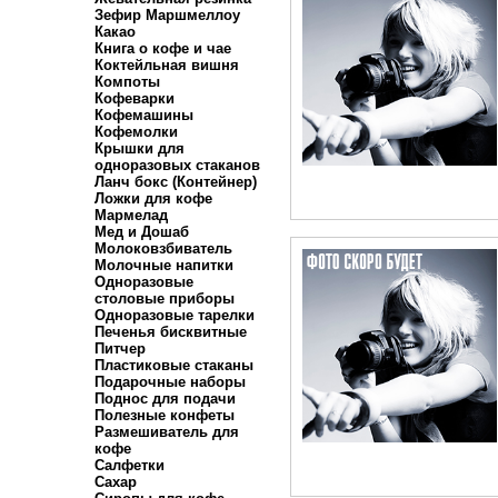
Зефир Маршмеллоу
Какао
Книга о кофе и чае
Коктейльная вишня
Компоты
Кофеварки
Кофемашины
Кофемолки
Крышки для
одноразовых стаканов
Ланч бокс (Контейнер)
Ложки для кофе
Мармелад
Мед и Дошаб
Молоковзбиватель
Молочные напитки
Одноразовые
столовые приборы
Одноразовые тарелки
Печенья бисквитные
Питчер
Пластиковые стаканы
Подарочные наборы
Поднос для подачи
Полезные конфеты
Размешиватель для
кофе
Салфетки
Сахар