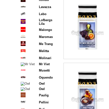
Lavazza
Lebo
Lofbergs
Lila
Malongo
Maromas
Me Trang
Melitta
Molinari
Mr Viet
Musetti
Oquendo
Owl
Owl
Paulig
Pellini