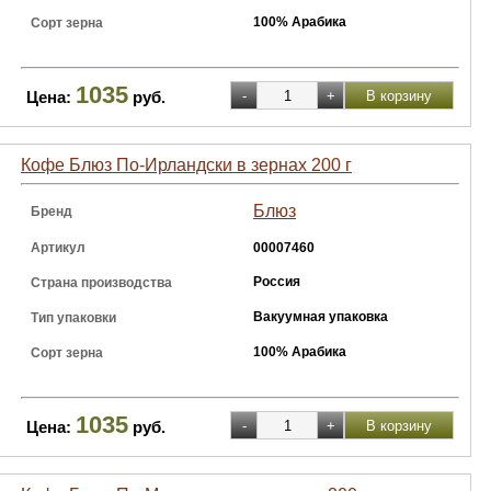
100% Арабика
Сорт зерна
1035
Цена:
руб.
Кофе Блюз По-Ирландски в зернах 200 г
Блюз
Бренд
Артикул
00007460
Россия
Страна производства
Вакуумная упаковка
Тип упаковки
100% Арабика
Сорт зерна
1035
Цена:
руб.