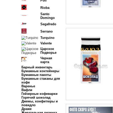
Poli
Rioba
Santo
Domingo
Segafredo
Serrano
Turquino
Valente
Царское
Подворье
Черная
карта
Барный инвентарь
Бумажные контейнеры
Бумажные пакеты
Бумажные стаканы для
кофе
Варенье
Вафли
Гейзерные кофеварки
Горячий шоколад
Джемы, конфитюры и
повидло
Драже
Жевательная резинка