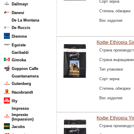
Сорт зерна
Dallmayr
Степень обжарки
Danesi
De La Montana
Вес изделия
De Roccis
Diemme
Кофе Ethiopia Si
Egoiste
Страна производс
Garibaldi
Страна выращиван
Gimoka
Goppion Caffe
Тип упаковки
Guantanamera
Сорт зерна
Gutenberg
Степень обжарки
Hausbrandt
Вес изделия
Illy
Impresso
Impresto
Кофе Ethiopia Yi
(Impassion)
Страна производс
Jacobs