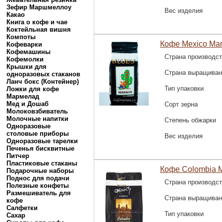
Зефир Маршмеллоу
Вес изделия
Какао
Книга о кофе и чае
Коктейльная вишня
Компоты
Кофе Mexico Mar
Кофеварки
Кофемашины
Страна производс
Кофемолки
Крышки для
Страна выращиван
одноразовых стаканов
Ланч бокс (Контейнер)
Тип упаковки
Ложки для кофе
Мармелад
Мед и Дошаб
Сорт зерна
Молоковзбиватель
Молочные напитки
Степень обжарки
Одноразовые
столовые приборы
Вес изделия
Одноразовые тарелки
Печенья бисквитные
Питчер
Пластиковые стаканы
Кофе Colombia M
Подарочные наборы
Поднос для подачи
Страна производс
Полезные конфеты
Размешиватель для
Страна выращиван
кофе
Салфетки
Тип упаковки
Сахар