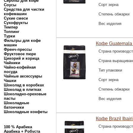
Сиропы для кофе
Сорт зерна
Соусы
Средства для чистки
кофемашин
Степень обжарки
Сухие смеси
Сухофрукты
Вес изделия
Темпер
Топпинг
Турки
Фильтры для кофе
Кофе Guatemala 
машин
Френч-прессы
Страна производс
Фруктовое пюре
Цикорий и корица
Страна выращиван
Чайники
Чайно-кофейная
Тип упаковки
посуда
Чайные аксессуары
Сорт зерна
Чашки
Шоколад в коробках
Степень обжарки
Шоколад в плитках
Шоколадно-ореховые
пасты
Вес изделия
Шоколадные
батончики
Шоколадные конфеты
Кофе Brazil Ibair
Страна производс
100 % Арабика
Арабика + Робуста