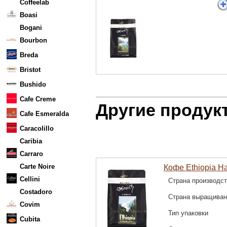
Coffeelab
Boasi
Bogani
Bourbon
Breda
Bristot
Bushido
Cafe Creme
Другие продук
Cafe Esmeralda
Caracolillo
Caribia
Carraro
Carte Noire
Кофе Ethiopia Ha
Cellini
Страна производс
Costadoro
Страна выращиван
Covim
Тип упаковки
Cubita