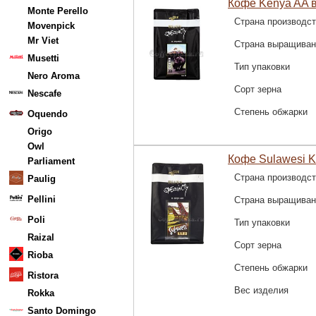
Кофе Kenya AA в
Monte Perello
Страна производс
Movenpick
Mr Viet
Страна выращиван
Musetti
Тип упаковки
Nero Aroma
Сорт зерна
Nescafe
Степень обжарки
Oquendo
Origo
Owl
Кофе Sulawesi Ka
Parliament
Страна производс
Paulig
Pellini
Страна выращиван
Poli
Тип упаковки
Raizal
Сорт зерна
Rioba
Степень обжарки
Ristora
Вес изделия
Rokka
Santo Domingo