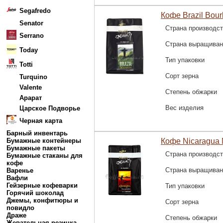
Segafredo
Кофе Brazil Bour
Senator
Страна производс
Serrano
Страна выращиван
Today
Тип упаковки
Totti
Сорт зерна
Turquino
Valente
Степень обжарки
Арарат
Вес изделия
Царское Подворье
Черная карта
Барный инвентарь
Бумажные контейнеры
Кофе Nicaragua 
Бумажные пакеты
Страна производс
Бумажные стаканы для
кофе
Страна выращиван
Варенье
Вафли
Гейзерные кофеварки
Тип упаковки
Горячий шоколад
Джемы, конфитюры и
Сорт зерна
повидло
Драже
Степень обжарки
Жевательная резинка