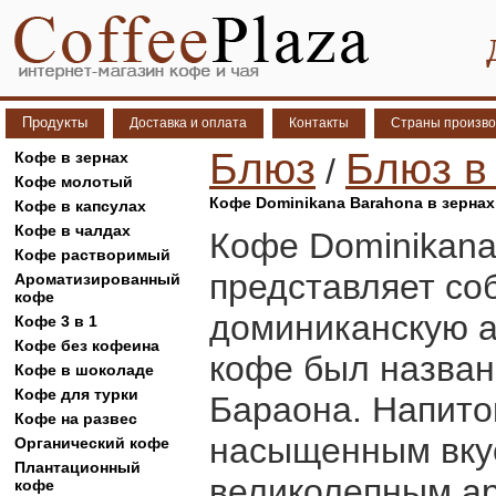
Продукты
Доставка и оплата
Контакты
Страны произво
Блюз
Блюз в
Кофе в зернах
/
Кофе молотый
Кофе Dominikana Barahona в зернах
Кофе в капсулах
Кофе в чалдах
Кофе Dominikana
Кофе растворимый
представляет со
Ароматизированный
кофе
доминиканскую а
Кофе 3 в 1
Кофе без кофеина
кофе был назван
Кофе в шоколаде
Кофе для турки
Бараона. Напито
Кофе на развес
насыщенным вкус
Органический кофе
Плантационный
великолепным а
кофе