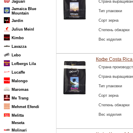
Jaguari
Страна выращиван
Jamaica Blue
Тип упаковки
Mountain
Сорт зерна
Jardin
Julius Meinl
Степень обжарки
Kimbo
Вес изделия
Lavazza
Lebo
Кофе Costa Rica 
Lofbergs Lila
Страна производс
Lucaffe
Страна выращиван
Malongo
Тип упаковки
Maromas
Сорт зерна
Me Trang
Степень обжарки
Mehmet Efendi
Вес изделия
Melitta
Meseta
Molinari