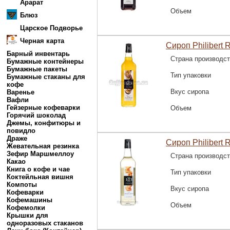
Арарат
Объем
Блюз
Царское Подворье
Черная карта
Сироп Philibert 
Барный инвентарь
Страна производс
Бумажные контейнеры
Бумажные пакеты
Тип упаковки
Бумажные стаканы для
кофе
Вкус сиропа
Варенье
Вафли
Гейзерные кофеварки
Объем
Горячий шоколад
Джемы, конфитюры и
повидло
Драже
Сироп Philibert 
Жевательная резинка
Зефир Маршмеллоу
Страна производс
Какао
Книга о кофе и чае
Тип упаковки
Коктейльная вишня
Компоты
Вкус сиропа
Кофеварки
Кофемашины
Объем
Кофемолки
Крышки для
одноразовых стаканов