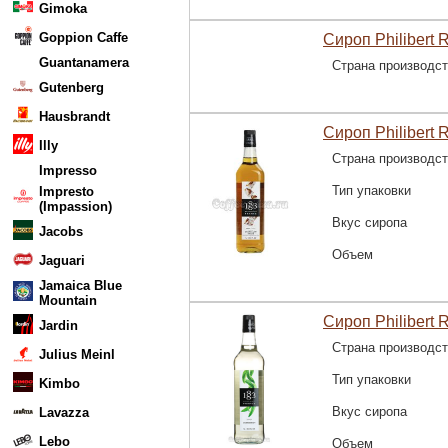
Gimoka
Goppion Caffe
Сироп Philibert 
Guantanamera
Страна производс
Gutenberg
Hausbrandt
Сироп Philibert 
Illy
Страна производс
Impresso
Тип упаковки
Impresto
(Impassion)
Вкус сиропа
Jacobs
Объем
Jaguari
Jamaica Blue
Mountain
Сироп Philibert 
Jardin
Страна производс
Julius Meinl
Тип упаковки
Kimbo
Вкус сиропа
Lavazza
Lebo
Объем