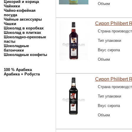
Цикорий и корица
Объем
Чайники
Чайно-кофейная
посуда
Чайные аксессуары
Сироп Philibert 
Чашки
Шоколад в коробках
Страна производс
Шоколад в плитках
Шоколадно-ореховые
Тип упаковки
пасты
Шоколадные
Вкус сиропа
батончики
Шоколадные конфеты
Объем
100 % Арабика
Арабика + Робуста
Сироп Philibert R
Страна производс
Тип упаковки
Вкус сиропа
Объем