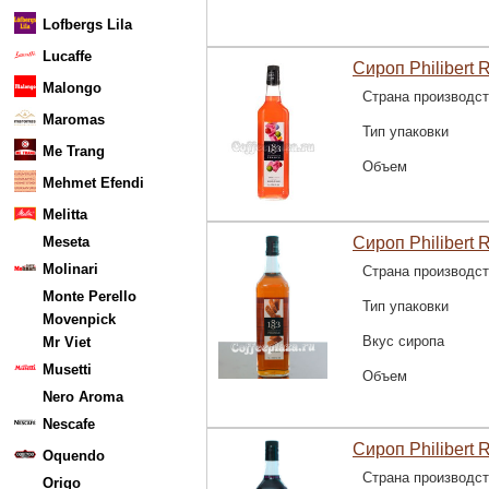
Lofbergs Lila
Lucaffe
Сироп Philibert 
Malongo
Страна производс
Maromas
Тип упаковки
Me Trang
Объем
Mehmet Efendi
Melitta
Meseta
Сироп Philibert 
Molinari
Страна производс
Monte Perello
Тип упаковки
Movenpick
Вкус сиропа
Mr Viet
Musetti
Объем
Nero Aroma
Nescafe
Сироп Philibert 
Oquendo
Страна производс
Origo