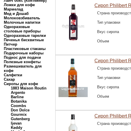
Ланч бокс (Контейнер)
Ложки для кофе
Сироп Philibert 
Мармелад
Страна производс
Мед и Дошаб
Молоковзбиватель
Молочные напитки
Тип упаковки
Одноразовые
столовые приборы
Вкус сиропа
Одноразовые тарелки
Печенья бисквитные
Объем
Питчер
Пластиковые стаканы
Подарочные наборы
Поднос для подачи
Сироп Philibert 
Полезные конфеты
Размешиватель для
Страна производс
кофе
Салфетки
Тип упаковки
Сахар
Сиропы для кофе
Вкус сиропа
1883 Maison Routin
Argento
Объем
Barline
Botanika
Coombs
Don Dolce
Gourmix
Сироп Philibert R
Gutenberg
Ijevan
Страна производс
Keddy