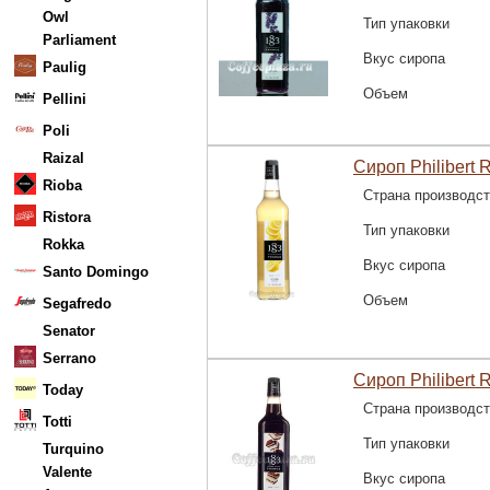
Owl
Тип упаковки
Parliament
Вкус сиропа
Paulig
Объем
Pellini
Poli
Raizal
Сироп Philibert 
Rioba
Страна производс
Ristora
Тип упаковки
Rokka
Вкус сиропа
Santo Domingo
Объем
Segafredo
Senator
Serrano
Сироп Philibert 
Today
Страна производс
Totti
Тип упаковки
Turquino
Valente
Вкус сиропа