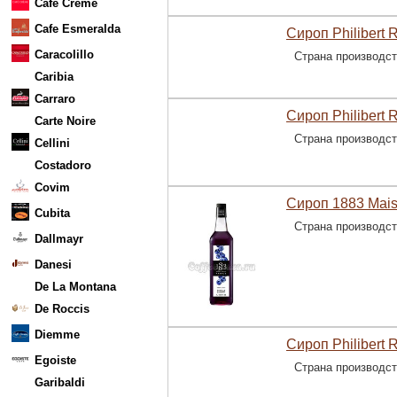
Cafe Creme
Cafe Esmeralda
Сироп Philibert 
Caracolillo
Страна производс
Caribia
Carraro
Сироп Philibert 
Carte Noire
Страна производс
Cellini
Costadoro
Covim
Сироп 1883 Mais
Cubita
Страна производс
Dallmayr
Danesi
De La Montana
De Roccis
Diemme
Сироп Philibert 
Egoiste
Страна производс
Garibaldi