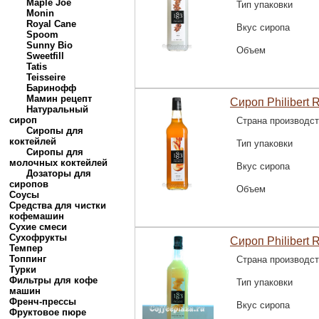
Maple Joe
Тип упаковки
Monin
Royal Cane
Вкус сиропа
Spoom
Sunny Bio
Объем
Sweetfill
Tatis
Teisseire
Баринофф
Мамин рецепт
Сироп Philibert 
Натуральный
сироп
Страна производс
Сиропы для
коктейлей
Тип упаковки
Сиропы для
молочных коктейлей
Вкус сиропа
Дозаторы для
сиропов
Объем
Соусы
Средства для чистки
кофемашин
Сухие смеси
Сухофрукты
Сироп Philibert 
Темпер
Топпинг
Страна производс
Турки
Фильтры для кофе
Тип упаковки
машин
Френч-прессы
Вкус сиропа
Фруктовое пюре