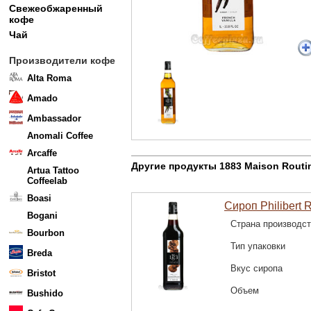
Свежеобжаренный
кофе
Чай
Производители кофе
Alta Roma
Amado
Ambassador
Anomali Coffee
Arcaffe
Другие продукты 1883 Maison Routi
Artua Tattoo
Coffeelab
Boasi
Сироп Philibert 
Bogani
Страна производс
Bourbon
Тип упаковки
Breda
Вкус сиропа
Bristot
Объем
Bushido