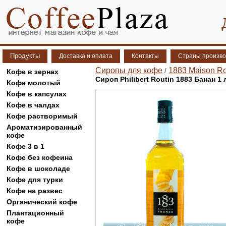
Продукты
Доставка и оплата
Контакты
Страны произво
Сиропы для кофе
1883 Maison Ro
/
Кофе в зернах
Сироп Philibert Routin 1883 Банан 1 
Кофе молотый
Кофе в капсулах
Кофе в чалдах
Кофе растворимый
Ароматизированный
кофе
Кофе 3 в 1
Кофе без кофеина
Кофе в шоколаде
Кофе для турки
Кофе на развес
Органический кофе
Плантационный
кофе