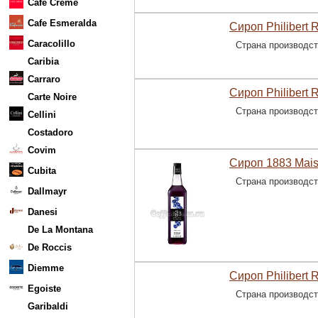
Cafe Creme
Cafe Esmeralda
Сироп Philibert 
Caracolillo
Страна производс
Caribia
Carraro
Сироп Philibert 
Carte Noire
Страна производс
Cellini
Costadoro
Covim
Сироп 1883 Mais
Cubita
Страна производс
Dallmayr
Danesi
De La Montana
De Roccis
Diemme
Сироп Philibert 
Egoiste
Страна производс
Garibaldi