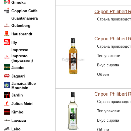
Gimoka
Goppion Caffe
Сироп Philibert 
Guantanamera
Страна производс
Gutenberg
Hausbrandt
Сироп Philibert 
Illy
Страна производс
Impresso
Тип упаковки
Impresto
(Impassion)
Вкус сиропа
Jacobs
Объем
Jaguari
Jamaica Blue
Mountain
Сироп Philibert 
Jardin
Страна производс
Julius Meinl
Тип упаковки
Kimbo
Вкус сиропа
Lavazza
Lebo
Объем