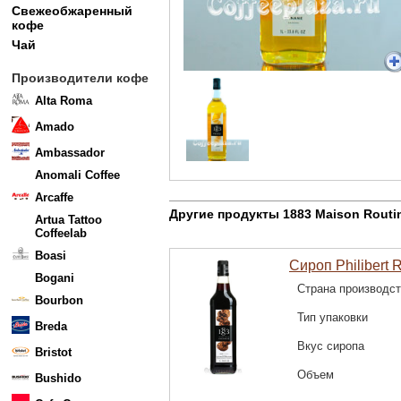
Свежеобжаренный
кофе
Чай
Производители кофе
Alta Roma
Amado
Ambassador
Anomali Coffee
Arcaffe
Другие продукты 1883 Maison Routi
Artua Tattoo
Coffeelab
Boasi
Сироп Philibert 
Bogani
Страна производс
Bourbon
Тип упаковки
Breda
Вкус сиропа
Bristot
Объем
Bushido