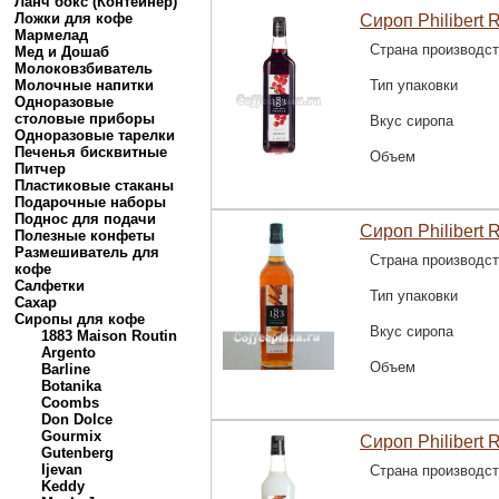
Ланч бокс (Контейнер)
Ложки для кофе
Сироп Philibert 
Мармелад
Страна производс
Мед и Дошаб
Молоковзбиватель
Молочные напитки
Тип упаковки
Одноразовые
столовые приборы
Вкус сиропа
Одноразовые тарелки
Печенья бисквитные
Объем
Питчер
Пластиковые стаканы
Подарочные наборы
Поднос для подачи
Сироп Philibert 
Полезные конфеты
Размешиватель для
Страна производс
кофе
Салфетки
Тип упаковки
Сахар
Сиропы для кофе
Вкус сиропа
1883 Maison Routin
Argento
Объем
Barline
Botanika
Coombs
Don Dolce
Gourmix
Сироп Philibert R
Gutenberg
Ijevan
Страна производс
Keddy