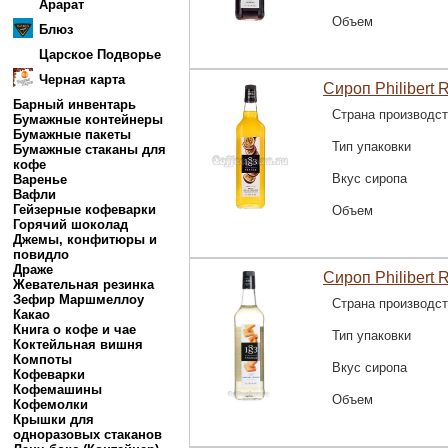
Арарат
Объем
Блюз
Царское Подворье
Черная карта
Сироп Philibert 
Барный инвентарь
Страна производс
Бумажные контейнеры
Бумажные пакеты
Тип упаковки
Бумажные стаканы для
кофе
Вкус сиропа
Варенье
Вафли
Гейзерные кофеварки
Объем
Горячий шоколад
Джемы, конфитюры и
повидло
Драже
Сироп Philibert 
Жевательная резинка
Зефир Маршмеллоу
Страна производс
Какао
Книга о кофе и чае
Тип упаковки
Коктейльная вишня
Компоты
Вкус сиропа
Кофеварки
Кофемашины
Объем
Кофемолки
Крышки для
одноразовых стаканов