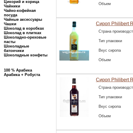
Цикорий и корица
Объем
Чайники
Чайно-кофейная
посуда
Чайные аксессуары
Сироп Philibert 
Чашки
Шоколад в коробках
Страна производс
Шоколад в плитках
Шоколадно-ореховые
Тип упаковки
пасты
Шоколадные
Вкус сиропа
батончики
Шоколадные конфеты
Объем
100 % Арабика
Арабика + Робуста
Сироп Philibert 
Страна производс
Тип упаковки
Вкус сиропа
Объем