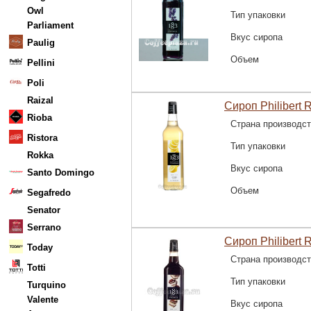
Owl
Тип упаковки
Parliament
Вкус сиропа
Paulig
Объем
Pellini
Poli
Raizal
Сироп Philibert 
Rioba
Страна производс
Ristora
Тип упаковки
Rokka
Вкус сиропа
Santo Domingo
Объем
Segafredo
Senator
Serrano
Сироп Philibert 
Today
Страна производс
Totti
Тип упаковки
Turquino
Valente
Вкус сиропа