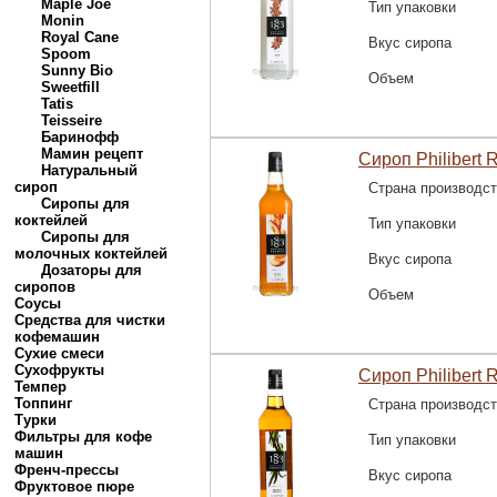
Maple Joe
Тип упаковки
Monin
Royal Cane
Вкус сиропа
Spoom
Sunny Bio
Объем
Sweetfill
Tatis
Teisseire
Баринофф
Мамин рецепт
Сироп Philibert 
Натуральный
сироп
Страна производс
Сиропы для
коктейлей
Тип упаковки
Сиропы для
молочных коктейлей
Вкус сиропа
Дозаторы для
сиропов
Объем
Соусы
Средства для чистки
кофемашин
Сухие смеси
Сухофрукты
Сироп Philibert 
Темпер
Топпинг
Страна производс
Турки
Фильтры для кофе
Тип упаковки
машин
Френч-прессы
Вкус сиропа
Фруктовое пюре