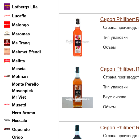
Lofbergs Lila
Lucaffe
Сироп Philibert 
Malongo
Страна производс
Maromas
Тип упаковки
Me Trang
Объем
Mehmet Efendi
Melitta
Meseta
Сироп Philibert 
Molinari
Страна производс
Monte Perello
Тип упаковки
Movenpick
Вкус сиропа
Mr Viet
Musetti
Объем
Nero Aroma
Nescafe
Сироп Philibert 
Oquendo
Страна производс
Origo