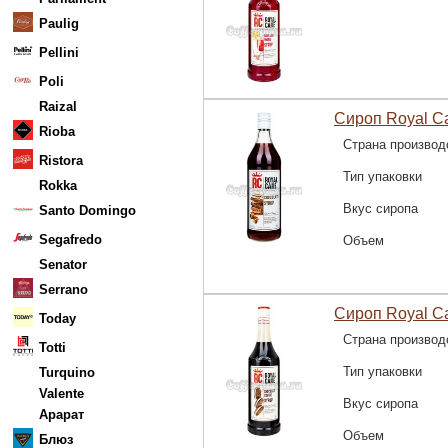
Paulig
Pellini
Poli
Raizal
Сироп Royal C
Rioba
Страна производ
Ristora
Тип упаковки
Rokka
Вкус сиропа
Santo Domingo
Segafredo
Объем
Senator
Serrano
Сироп Royal C
Today
Страна производ
Totti
Тип упаковки
Turquino
Valente
Вкус сиропа
Арарат
Объем
Блюз