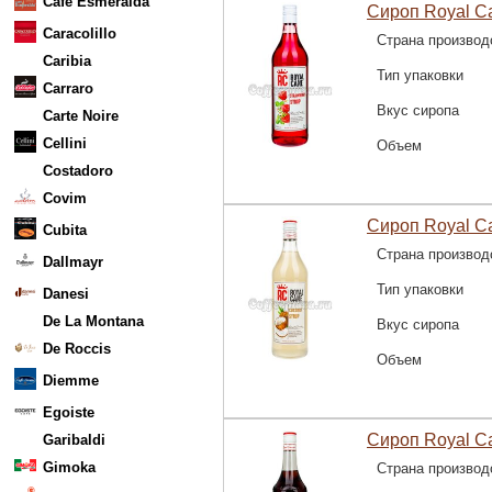
Cafe Esmeralda
Сироп Royal Ca
Caracolillo
Страна производ
Caribia
Тип упаковки
Carraro
Вкус сиропа
Carte Noire
Cellini
Объем
Costadoro
Covim
Сироп Royal Ca
Cubita
Страна производ
Dallmayr
Тип упаковки
Danesi
De La Montana
Вкус сиропа
De Roccis
Объем
Diemme
Egoiste
Сироп Royal Ca
Garibaldi
Gimoka
Страна производ