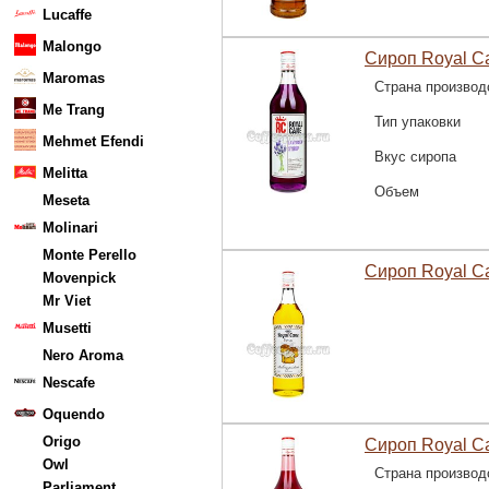
Lucaffe
Malongo
Сироп Royal C
Maromas
Страна производ
Me Trang
Тип упаковки
Mehmet Efendi
Вкус сиропа
Melitta
Объем
Meseta
Molinari
Monte Perello
Сироп Royal C
Movenpick
Mr Viet
Musetti
Nero Aroma
Nescafe
Oquendo
Origo
Сироп Royal C
Owl
Страна производ
Parliament