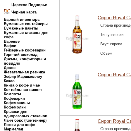
Царское Подворье
Черная карта
Сироп Royal C
Барный инвентарь
Бумажные контейнеры
Страна производ
Бумажные пакеты
Бумажные стаканы для
Тип упаковки
кофе
Варенье
Вкус сиропа
Вафли
Гейзерные кофеварки
Объем
Горячий шоколад
Джемы, конфитюры и
повидло
Драже
Жевательная резинка
Сироп Royal C
Зефир Маршмеллоу
Какао
Книга о кофе и чае
Коктейльная вишня
Компоты
Кофеварки
Кофемашины
Кофемолки
Крышки для
одноразовых стаканов
Ланч бокс (Контейнер)
Сироп Royal C
Ложки для кофе
Страна производ
Мармелад