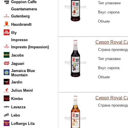
Goppion Caffe
Тип упаковки
Guantanamera
Вкус сиропа
Gutenberg
Объем
Hausbrandt
Illy
Impresso
Сироп Royal C
Impresto (Impassion)
Страна производ
Jacobs
Тип упаковки
Jaguari
Вкус сиропа
Jamaica Blue
Mountain
Объем
Jardin
Julius Meinl
Сироп Royal C
Kimbo
Страна производ
Lavazza
Lebo
Lofbergs Lila