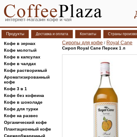
Продукты
Доставка и оплата
Контакты
Страны произво
Сиропы для кофе
Royal Cane
/
Кофе в зернах
Сироп Royal Cane Персик 1 л
Кофе молотый
Кофе в капсулах
Кофе в чалдах
Кофе растворимый
Ароматизированный
кофе
Кофе 3 в 1
Кофе без кофеина
Кофе в шоколаде
Кофе для турки
Кофе на развес
Органический кофе
Плантационный кофе
Свежеобжаренный