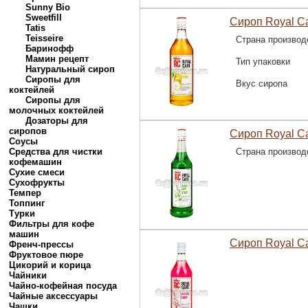
Sunny Bio
Sweetfill
Сироп Royal C
Tatis
Teisseire
Страна производ
Баринофф
Мамин рецепт
Тип упаковки
Натуральный сироп
Сиропы для
Вкус сиропа
коктейлей
Сиропы для
молочных коктейлей
Дозаторы для
сиропов
Сироп Royal C
Соусы
Средства для чистки
Страна производ
кофемашин
Сухие смеси
Сухофрукты
Темпер
Топпинг
Турки
Фильтры для кофе
машин
Сироп Royal C
Френч-прессы
Фруктовое пюре
Цикорий и корица
Чайники
Чайно-кофейная посуда
Чайные аксессуары
Чашки