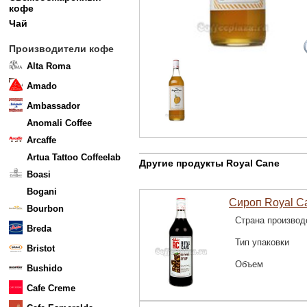
кофе
Чай
Производители кофе
Alta Roma
Amado
Ambassador
Anomali Coffee
Arcaffe
Artua Tattoo Coffeelab
Другие продукты Royal Cane
Boasi
Bogani
Сироп Royal C
Bourbon
Страна производ
Breda
Тип упаковки
Bristot
Объем
Bushido
Cafe Creme