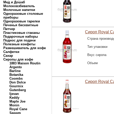
Мед и Дошаб
Молоковзбиватель
Молочные напитки
Одноразовые столовые
приборы
Одноразовые тарелки
Печенья бисквитные
Питчер
Сироп Royal C
Пластиковые стаканы
Подарочные наборы
Страна производ
Поднос для подачи
Полезные конфеты
Тип упаковки
Размешиватель для кофе
Салфетки
Вкус сиропа
Сахар
Сиропы для кофе
Объем
1883 Maison Routin
Argento
Barline
Botanika
Coombs
Сироп Royal C
Don Dolce
Gourmix
Gutenberg
Ijevan
Keddy
Maple Joe
Monin
Royal Cane
Spoom