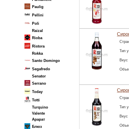
Paulig
Pellini
Poli
Raizal
Сироп
Rioba
Стра
Ristora
Тип у
Rokka
Вкус
Santo Domingo
Segafredo
Объе
Senator
Serrano
Сиро
Today
Стра
Totti
Тип у
Turquino
Valente
Вкус
Арарат
Объе
Блюз