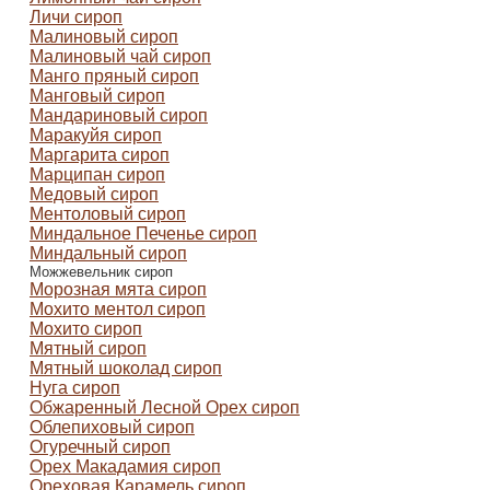
Личи сироп
Малиновый сироп
Малиновый чай сироп
Манго пряный сироп
Манговый сироп
Мандариновый сироп
Маракуйя сироп
Маргарита сироп
Марципан cироп
Медовый сироп
Ментоловый сироп
Миндальное Печенье сироп
Миндальный сироп
Можжевельник сироп
Морозная мята сироп
Мохито ментол сироп
Мохито сироп
Мятный сироп
Мятный шоколад сироп
Нуга сироп
Обжаренный Лесной Орех сироп
Облепиховый сироп
Огуречный сироп
Орех Макадамия сироп
Ореховая Карамель сироп