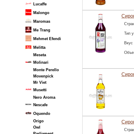
Lucaffe
Malongo
Сироп
Maromas
Стра
Me Trang
Тип у
Mehmet Efendi
Вкус
Melitta
Объе
Meseta
Molinari
Monte Perello
Сироп
Movenpick
Mr Viet
Musetti
Nero Aroma
Nescafe
Oquendo
Origo
Сироп
Owl
Стра
Parliament