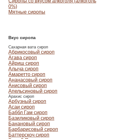
Сиропы со вкусом алкоголя (алкоголь
0%)
Мятные сиропы
Вкус сиропа
Сахарная вата сироп
Абрикосовый сироп
Агава сироп
Айриш сироп
Алыча сироп
Амаретто сироп
Ананасовый сироп
Анисовый сироп
Апельсиновый сироп
Арахис сироп
Арбузный сироп
Асаи сироп
Баббл Гам сироп
Базиликовый сироп
Банановый сироп
Барбарисовый сироп
Баттерскоч сироп