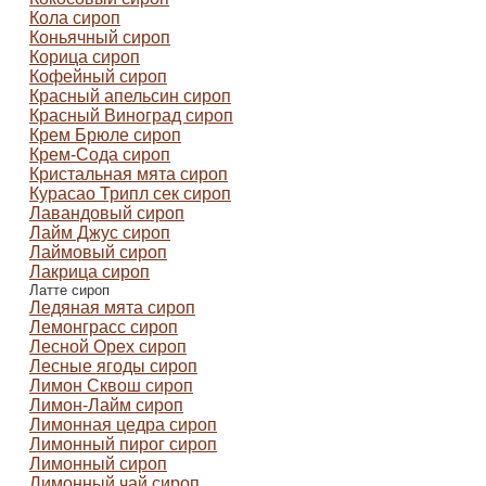
Кола сироп
Коньячный сироп
Корица сироп
Кофейный сироп
Красный апельсин сироп
Красный Виноград сироп
Крем Брюле сироп
Крем-Сода сироп
Кристальная мята сироп
Курасао Трипл сек сироп
Лавандовый сироп
Лайм Джус сироп
Лаймовый сироп
Лакрица сироп
Латте сироп
Ледяная мята сироп
Лемонграсс сироп
Лесной Орех сироп
Лесные ягоды сироп
Лимон Сквош сироп
Лимон-Лайм сироп
Лимонная цедра сироп
Лимонный пирог сироп
Лимонный сироп
Лимонный чай сироп