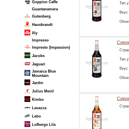
Goppion Caffe
Тип у
Guantanamera
Вкус
Gutenberg
Объе
Hausbrandt
Illy
Impresso
Сироп
Impresto (Impassion)
Стра
Jacobs
Тип у
Jaguari
Вкус
Jamaica Blue
Mountain
Объе
Jardin
Julius Meinl
Сироп
Kimbo
Стра
Lavazza
Lebo
Lofbergs Lila