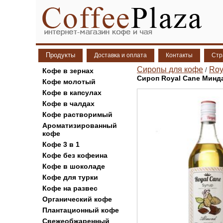
Продукты
Доставка и оплата
Контакты
Стр
Сиропы для кофе
Roy
/
Кофе в зернах
Сироп Royal Cane Минда
Кофе молотый
Кофе в капсулах
Кофе в чалдах
Кофе растворимый
Ароматизированный
кофе
Кофе 3 в 1
Кофе без кофеина
Кофе в шоколаде
Кофе для турки
Кофе на развес
Органический кофе
Плантационный кофе
Свежеобжаренный