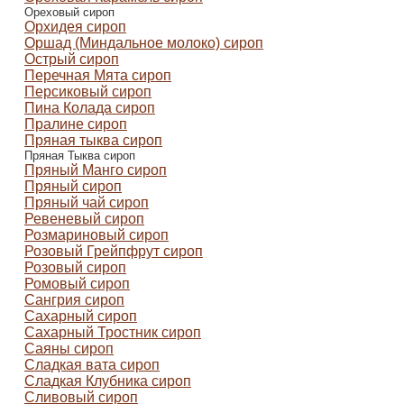
Ореховый сироп
Орхидея сироп
Оршад (Миндальное молоко) сироп
Острый сироп
Перечная Мята сироп
Персиковый сироп
Пина Колада сироп
Пралине сироп
Пряная тыква сироп
Пряная Тыква сироп
Пряный Манго сироп
Пряный сироп
Пряный чай сироп
Ревеневый сироп
Розмариновый сироп
Розовый Грейпфрут сироп
Розовый сироп
Ромовый сироп
Сангрия сироп
Сахарный сироп
Сахарный Тростник сироп
Саяны сироп
Сладкая вата сироп
Сладкая Клубника сироп
Сливовый сироп