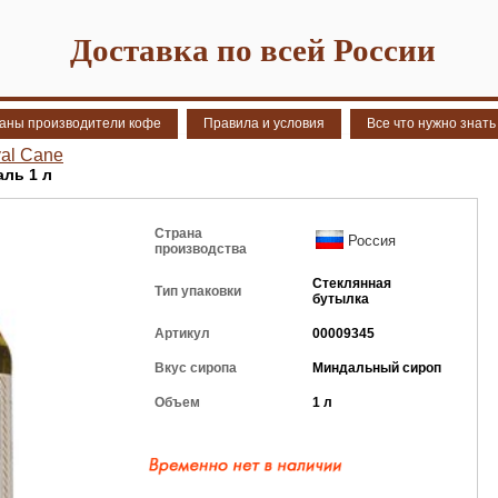
Доставка по всей России
аны производители кофе
Правила и условия
Все что нужно знать
al Cane
ль 1 л
Страна
Россия
производства
Стеклянная
Тип упаковки
бутылка
Артикул
00009345
Вкус сиропа
Миндальный сироп
Объем
1 л