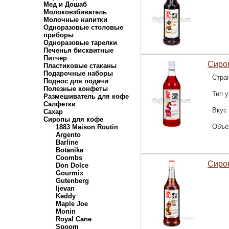
Мед и Дошаб
Молоковзбиватель
Молочные напитки
Одноразовые столовые
приборы
Одноразовые тарелки
Печенья бисквитные
Питчер
Сироп
Пластиковые стаканы
Подарочные наборы
Стра
Поднос для подачи
Полезные конфеты
Тип у
Размешиватель для кофе
Салфетки
Вкус
Сахар
Сиропы для кофе
Объе
1883 Maison Routin
Argento
Barline
Botanika
Coombs
Сироп
Don Dolce
Gourmix
Gutenberg
Ijevan
Keddy
Maple Joe
Monin
Royal Cane
Spoom