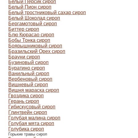
Белый Персик сироп
Белый Пион сироп
Белый тростниковый сахар сироп
Белый Шоколад сироп
Бергамотовый сироп
Биттер сироп
Блю Кюрасао сироп
Бобы Тонка сироп
Боярышниковый сироп
Бразильский Орех сироп
Брауни сироп
Бузиновый сироп
Буратино сироп
Ванильный сироп
Вербеновый сироп
Вишневый сироп
Вишня мараска сироп
Гвоздика сироп
Герань сироп
Гибискусовый сироп
Глинтвейн сироп
Голубая малина сироп
Голубая мята сироп
Голубика сироп
Горькие травы сироп