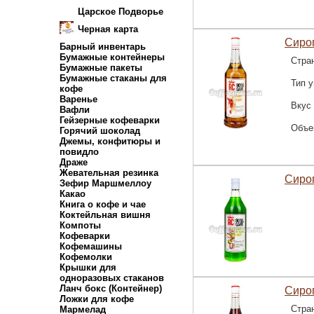
Царское Подворье
Черная карта
Сироп
Барный инвентарь
Бумажные контейнеры
Стра
Бумажные пакеты
Бумажные стаканы для
Тип у
кофе
Варенье
Вкус
Вафли
Гейзерные кофеварки
Объе
Горячий шоколад
Джемы, конфитюры и
повидло
Драже
Жевательная резинка
Сиро
Зефир Маршмеллоу
Какао
Книга о кофе и чае
Коктейльная вишня
Компоты
Кофеварки
Кофемашины
Кофемолки
Крышки для
одноразовых стаканов
Ланч бокс (Контейнер)
Сироп
Ложки для кофе
Стра
Мармелад