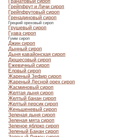
Гранатовый сироп
Грейпфрут и Личи сироп
Грейпфрутовый сироп
Гренадиновый сироп
Грецкий ореховый сироп
Грушевый сироп
Гуава сироп
Гумм сироп
Джин сироп
Дынный сироп
Дыня кавайонская сироп
Дюшесовый сироп
Ежевичный сироп
Еловый сироп
Жареный Зефир сироп
Жареный Лесной орех сироп
Жасминовый сироп
Желтая дыня сироп
Желтый банан сироп
Желтый персик сироп
Женьшеневый сироп
Зеленая дыня сироп
Зеленая мята сироп
Зеленое яблоко сироп
Зеленый Банан сироп
Зеленый Лимон сироп