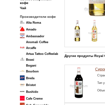
кофе
Чай
Производители кофе
Alta Roma
Amado
Ambassador
Anomali Coffee
Arcaffe
Artua Tattoo Coffeelab
Другие продукты Royal
Boasi
Bogani
Сироп
Bourbon
Стра
Breda
Тип у
Bristot
Объе
Bushido
Cafe Creme