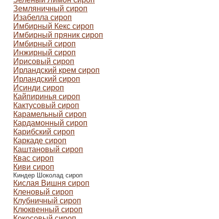
Земляничный сироп
Изабелла сироп
Имбирный Кекс сироп
Имбирный пряник сироп
Имбирный сироп
Инжирный сироп
Ирисовый сироп
Ирландский крем сироп
Ирландский сироп
Исинди сироп
Кайпиринья сироп
Кактусовый сироп
Карамельный сироп
Кардамонный сироп
Карибский сироп
Каркаде сироп
Каштановый сироп
Квас сироп
Киви сироп
Киндер Шоколад сироп
Кислая Вишня сироп
Кленовый сироп
Клубничный сироп
Клюквенный сироп
Кокосовый сироп