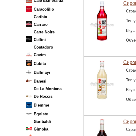
Cafe Esmeralda
Сироп
Caracolillo
Стра
Caribia
Тип у
Carraro
Вкус
Carte Noire
Cellini
Объе
Costadoro
Covim
Сироп
Cubita
Стра
Dallmayr
Тип у
Danesi
De La Montana
Вкус
De Roccis
Объе
Diemme
Egoiste
Сироп
Garibaldi
Gimoka
Стра