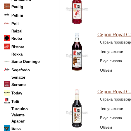
Paulig
Pellini
Poli
Raizal
Сироп Royal C
Rioba
Страна производ
Ristora
Тип упаковки
Rokka
Вкус сиропа
Santo Domingo
Segafredo
Объем
Senator
Serrano
Сироп Royal C
Today
Страна производ
Totti
Тип упаковки
Turquino
Valente
Вкус сиропа
Арарат
Объем
Блюз