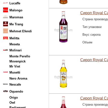
Lucaffe
Malongo
Сироп Royal C
Maromas
Страна производ
Me Trang
Тип упаковки
Mehmet Efendi
Вкус сиропа
Melitta
Объем
Meseta
Molinari
Monte Perello
Сироп Royal C
Movenpick
Mr Viet
Musetti
Nero Aroma
Nescafe
Oquendo
Origo
Сироп Royal Ca
Owl
Страна производ
Parliament