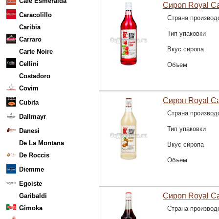
Cafe Esmeralda
Сироп Royal Ca
Caracolillo
Страна производ
Caribia
Тип упаковки
Carraro
Вкус сиропа
Carte Noire
Cellini
Объем
Costadoro
Covim
Сироп Royal Ca
Cubita
Страна производ
Dallmayr
Тип упаковки
Danesi
De La Montana
Вкус сиропа
De Roccis
Объем
Diemme
Egoiste
Сироп Royal Ca
Garibaldi
Gimoka
Страна производ