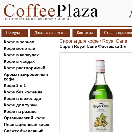
Продукты
Доставка и оплата
Контакты
Страны произво
Сиропы для кофе
Royal Cane
/
Кофе в зернах
Сироп Royal Cane Фисташка 1 л
Кофе молотый
Кофе в капсулах
Кофе в чалдах
Кофе растворимый
Ароматизированный
кофе
Кофе 3 в 1
Кофе без кофеина
Кофе в шоколаде
Кофе для турки
Кофе на развес
Органический кофе
Плантационный кофе
Свежеобжаренный