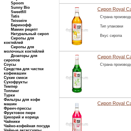
Spoom
Sunny Bio
Сироп Royal C
Sweetfill
Tatis
Страна производ
Teisseire
Баринофф
Тип упаковки
Мамин рецепт
Натуральный сироп
Вкус сиропа
Сиропы для
коктейлей
Сиропы для
молочных коктейлей
Дозаторы для
Сироп Royal C
сиропов
Соусы
Страна производ
Средства для чистки
кофемашин
Сухие смеси
Сухофрукты
Темпер
Топпинг
Турки
Фильтры для кофе
Сироп Royal Ca
машин
Френч-прессы
Фруктовое пюре
Цикорий и корица
Чайники
Чайно-кофейная посуда
Чайные аксессуары