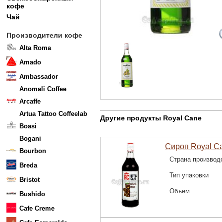
кофе
Чай
Производители кофе
Alta Roma
Amado
Ambassador
Anomali Coffee
Arcaffe
Artua Tattoo Coffeelab
Другие продукты Royal Cane
Boasi
Bogani
Сироп Royal C
Bourbon
Страна производ
Breda
Тип упаковки
Bristot
Объем
Bushido
Cafe Creme