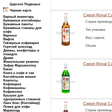
Царское Подворье
Черная карта
Сироп Royal Ca
Барный инвентарь
Бумажные контейнеры
Страна производ
Бумажные пакеты
Бумажные стаканы для
Тип упаковки
кофе
Варенье
Вкус сиропа
Вафли
Гейзерные кофеварки
Объем
Горячий шоколад
Джемы, конфитюры и
повидло
Драже
Жевательная резинка
Сироп Royal C
Зефир Маршмеллоу
Какао
Книга о кофе и чае
Коктейльная вишня
Компоты
Кофеварки
Кофемашины
Кофемолки
Крышки для
одноразовых стаканов
Ланч бокс (Контейнер)
Сироп Royal C
Ложки для кофе
Страна производ
Мармелад