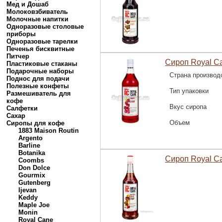
Мед и Дошаб
Молоковзбиватель
Молочные напитки
Одноразовые столовые
приборы
Одноразовые тарелки
Печенья бисквитные
Питчер
Сироп Royal C
Пластиковые стаканы
Подарочные наборы
Страна производ
Поднос для подачи
Полезные конфеты
Тип упаковки
Размешиватель для
кофе
Вкус сиропа
Салфетки
Сахар
Объем
Сиропы для кофе
1883 Maison Routin
Argento
Barline
Botanika
Сироп Royal C
Coombs
Don Dolce
Gourmix
Gutenberg
Ijevan
Keddy
Maple Joe
Monin
Royal Cane