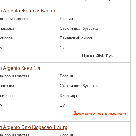
п Argento Желтый Банан
на производства
Россия
паковки
Стеклянная бутылка
 сиропа
Банановый сироп
м
1 л
Цена
450
Руб.
 Argento Киви 1 л
на производства
Россия
паковки
Стеклянная бутылка
 сиропа
Киви сироп
м
1 л
 Argento Блю Кюрасао 1 литр
на производства
Россия