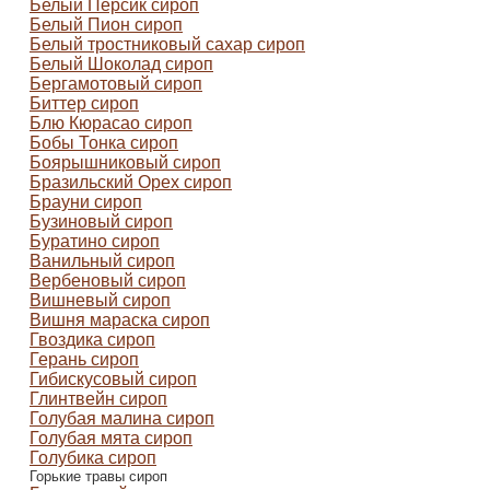
Белый Персик сироп
Белый Пион сироп
Белый тростниковый сахар сироп
Белый Шоколад сироп
Бергамотовый сироп
Биттер сироп
Блю Кюрасао сироп
Бобы Тонка сироп
Боярышниковый сироп
Бразильский Орех сироп
Брауни сироп
Бузиновый сироп
Буратино сироп
Ванильный сироп
Вербеновый сироп
Вишневый сироп
Вишня мараска сироп
Гвоздика сироп
Герань сироп
Гибискусовый сироп
Глинтвейн сироп
Голубая малина сироп
Голубая мята сироп
Голубика сироп
Горькие травы сироп