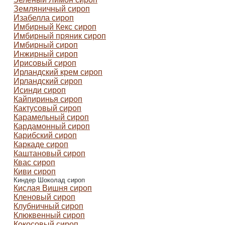
Земляничный сироп
Изабелла сироп
Имбирный Кекс сироп
Имбирный пряник сироп
Имбирный сироп
Инжирный сироп
Ирисовый сироп
Ирландский крем сироп
Ирландский сироп
Исинди сироп
Кайпиринья сироп
Кактусовый сироп
Карамельный сироп
Кардамонный сироп
Карибский сироп
Каркаде сироп
Каштановый сироп
Квас сироп
Киви сироп
Киндер Шоколад сироп
Кислая Вишня сироп
Кленовый сироп
Клубничный сироп
Клюквенный сироп
Кокосовый сироп