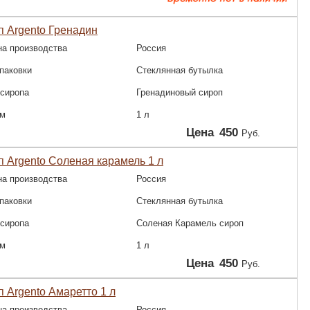
 Argento Гренадин
на производства
Россия
паковки
Стеклянная бутылка
 сиропа
Гренадиновый сироп
м
1 л
Цена
450
Руб.
 Argento Соленая карамель 1 л
на производства
Россия
паковки
Стеклянная бутылка
 сиропа
Соленая Карамель сироп
м
1 л
Цена
450
Руб.
 Argento Амаретто 1 л
на производства
Россия