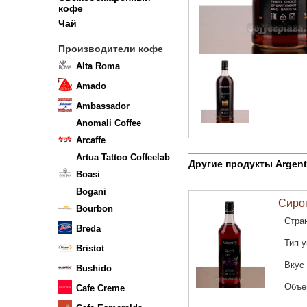
кофе
Чай
Производители кофе
Alta Roma
Amado
Ambassador
Anomali Coffee
Arcaffe
Artua Tattoo Coffeelab
Другие продукты Argen
Boasi
Bogani
Сироп
Bourbon
Стра
Breda
Тип у
Bristot
Вкус
Bushido
Объе
Cafe Creme