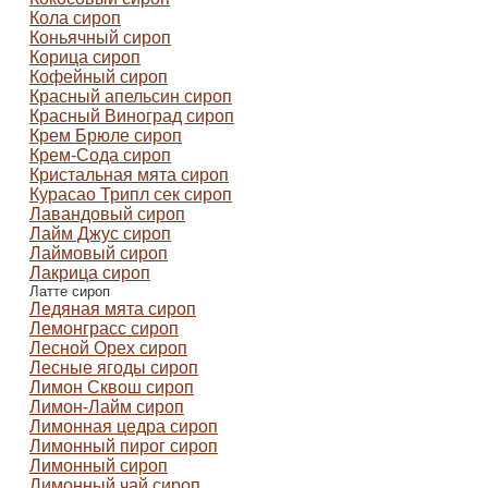
Кола сироп
Коньячный сироп
Корица сироп
Кофейный сироп
Красный апельсин сироп
Красный Виноград сироп
Крем Брюле сироп
Крем-Сода сироп
Кристальная мята сироп
Курасао Трипл сек сироп
Лавандовый сироп
Лайм Джус сироп
Лаймовый сироп
Лакрица сироп
Латте сироп
Ледяная мята сироп
Лемонграсс сироп
Лесной Орех сироп
Лесные ягоды сироп
Лимон Сквош сироп
Лимон-Лайм сироп
Лимонная цедра сироп
Лимонный пирог сироп
Лимонный сироп
Лимонный чай сироп