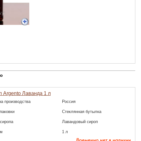
to
 Argento Лаванда 1 л
на производства
Россия
паковки
Стеклянная бутылка
 сиропа
Лавандовый сироп
м
1 л