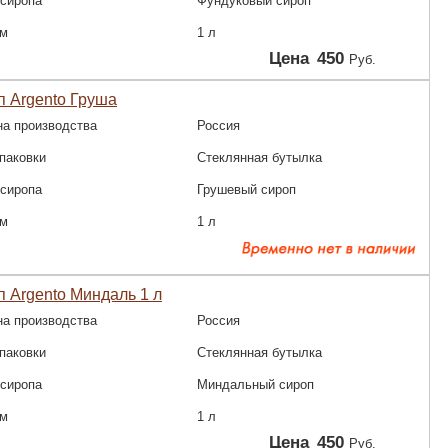
 сиропа
Фундуковый сироп
м
1 л
Цена
450
Руб.
 Argento Груша
на производства
Россия
паковки
Стеклянная бутылка
 сиропа
Грушевый сироп
м
1 л
 Argento Миндаль 1 л
на производства
Россия
паковки
Стеклянная бутылка
 сиропа
Миндальный сироп
м
1 л
Цена
450
Руб.