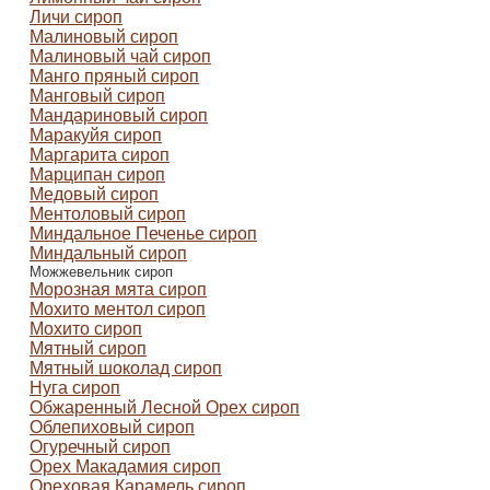
Личи сироп
Малиновый сироп
Малиновый чай сироп
Манго пряный сироп
Манговый сироп
Мандариновый сироп
Маракуйя сироп
Маргарита сироп
Марципан cироп
Медовый сироп
Ментоловый сироп
Миндальное Печенье сироп
Миндальный сироп
Можжевельник сироп
Морозная мята сироп
Мохито ментол сироп
Мохито сироп
Мятный сироп
Мятный шоколад сироп
Нуга сироп
Обжаренный Лесной Орех сироп
Облепиховый сироп
Огуречный сироп
Орех Макадамия сироп
Ореховая Карамель сироп