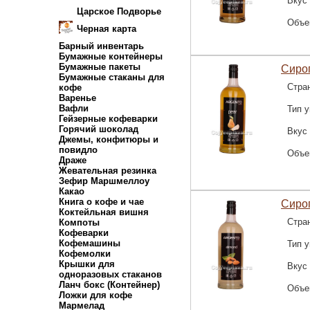
Вкус
Царское Подворье
Объе
Черная карта
Барный инвентарь
Бумажные контейнеры
Бумажные пакеты
Сироп
Бумажные стаканы для
Стра
кофе
Варенье
Вафли
Тип у
Гейзерные кофеварки
Горячий шоколад
Вкус
Джемы, конфитюры и
повидло
Объе
Драже
Жевательная резинка
Зефир Маршмеллоу
Какао
Книга о кофе и чае
Сироп
Коктейльная вишня
Стра
Компоты
Кофеварки
Кофемашины
Тип у
Кофемолки
Крышки для
Вкус
одноразовых стаканов
Ланч бокс (Контейнер)
Объе
Ложки для кофе
Мармелад