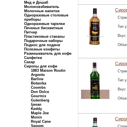
Мед и Дошаб
Молоковзбиватель
Сиро
Молочные напитки
Одноразовые столовые
Стра
приборы
Одноразовые тарелки
Тип у
Печенья бисквитные
Питчер
Вкус
Пластиковые стаканы
Подарочные наборы
Объе
Поднос для подачи
Полезные конфеты
Размешиватель для кофе
Салфетки
Сахар
Сироп
Сиропы для кофе
1883 Maison Routin
Стра
Argento
Barline
Тип у
Botanika
Coombs
Вкус
Don Dolce
Gourmix
Объе
Gutenberg
Ijevan
Keddy
Maple Joe
Monin
Сироп
Royal Cane
Spoom
Стра