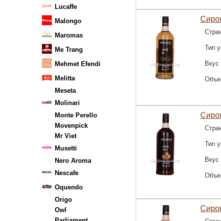
Lucaffe
Сироп
Malongo
Стра
Maromas
Тип у
Me Trang
Вкус
Mehmet Efendi
Melitta
Объе
Meseta
Molinari
Сироп
Monte Perello
Movenpick
Стра
Mr Viet
Тип у
Musetti
Вкус
Nero Aroma
Nescafe
Объе
Oquendo
Origo
Сироп
Owl
Parliament