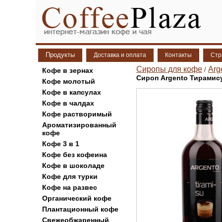
Продукты
Доставка и оплата
Контакты
Стр
Сиропы для кофе
Arg
/
Кофе в зернах
Сироп Argento Тирамису
Кофе молотый
Кофе в капсулах
Кофе в чалдах
Кофе растворимый
Ароматизированный
кофе
Кофе 3 в 1
Кофе без кофеина
Кофе в шоколаде
Кофе для турки
Кофе на развес
Органический кофе
Плантационный кофе
Свежеобжаренный