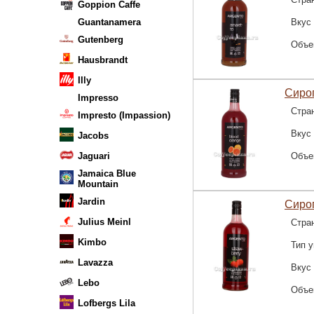
Goppion Caffe
Guantanamera
Вкус
Gutenberg
Объе
Hausbrandt
Illy
Сироп
Impresso
Стра
Impresto (Impassion)
Вкус
Jacobs
Jaguari
Объе
Jamaica Blue
Mountain
Jardin
Сироп
Julius Meinl
Стра
Kimbo
Тип у
Lavazza
Вкус
Lebo
Объе
Lofbergs Lila