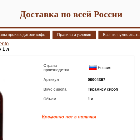
Доставка по всей России
аны производители кофе
Правила и условия
Все что нужно знать
ento
 1 л
Страна
Россия
производства
Артикул
00004367
Вкус сиропа
Тирамису сироп
Объем
1 л