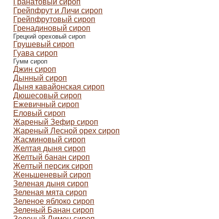
Гранатовый сироп
Грейпфрут и Личи сироп
Грейпфрутовый сироп
Гренадиновый сироп
Грецкий ореховый сироп
Грушевый сироп
Гуава сироп
Гумм сироп
Джин сироп
Дынный сироп
Дыня кавайонская сироп
Дюшесовый сироп
Ежевичный сироп
Еловый сироп
Жареный Зефир сироп
Жареный Лесной орех сироп
Жасминовый сироп
Желтая дыня сироп
Желтый банан сироп
Желтый персик сироп
Женьшеневый сироп
Зеленая дыня сироп
Зеленая мята сироп
Зеленое яблоко сироп
Зеленый Банан сироп
Зеленый Лимон сироп