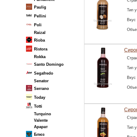
Стра
Paulig
Тип у
Pellini
Вкус
Poli
Объе
Raizal
Rioba
Ristora
Сиро
Rokka
Стра
Santo Domingo
Тип у
Segafredo
Вкус
Senator
Объе
Serrano
Today
Totti
Сироп
Turquino
Стра
Valente
Арарат
Тип у
Блюз