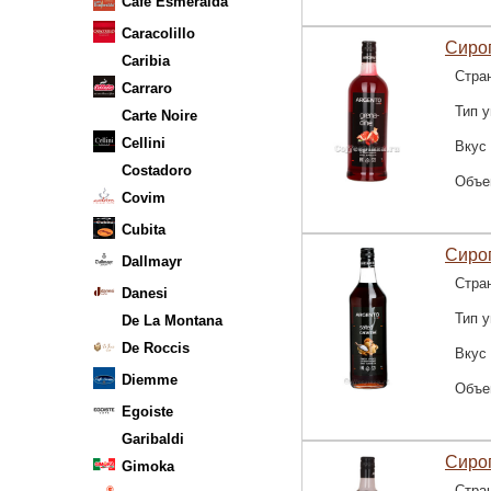
Cafe Esmeralda
Caracolillo
Сироп
Caribia
Стра
Carraro
Тип у
Carte Noire
Cellini
Вкус
Costadoro
Объе
Covim
Cubita
Сироп
Dallmayr
Стра
Danesi
Тип у
De La Montana
De Roccis
Вкус
Diemme
Объе
Egoiste
Garibaldi
Сироп
Gimoka
Стра