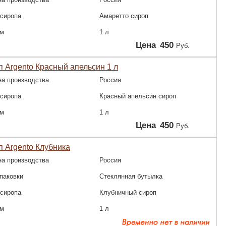
 сиропа
Амаретто сироп
м
1 л
Цена
450
Руб.
 Argento Красный апельсин 1 л
на производства
Россия
 сиропа
Красный апельсин сироп
м
1 л
Цена
450
Руб.
 Argento Клубника
на производства
Россия
паковки
Стеклянная бутылка
 сиропа
Клубничный сироп
м
1 л