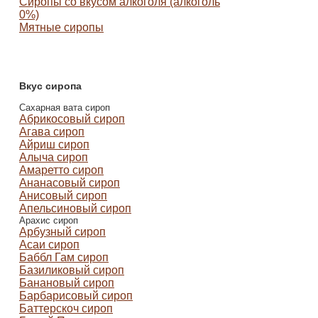
Сиропы со вкусом алкоголя (алкоголь
0%)
Мятные сиропы
Вкус сиропа
Сахарная вата сироп
Абрикосовый сироп
Агава сироп
Айриш сироп
Алыча сироп
Амаретто сироп
Ананасовый сироп
Анисовый сироп
Апельсиновый сироп
Арахис сироп
Арбузный сироп
Асаи сироп
Баббл Гам сироп
Базиликовый сироп
Банановый сироп
Барбарисовый сироп
Баттерскоч сироп