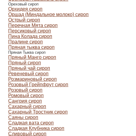
Ореховый сироп
Орхидея сироп
Оршад (Миндальное молоко) сироп
Острый сироп
Перечная Мята сироп
Персиковый сироп
Пина Колада сироп
Пралине сироп
Пряная тыква сироп
Пряная Тыква сироп
Пряный Манго сироп
Пряный сироп
Пряный чай сироп
Ревеневый сироп
Розмариновый сироп
Розовый Грейпфрут сироп
Розовый сироп
Ромовый сироп
Сангрия сироп
Сахарный сироп
Сахарный Тростник сироп
Саяны сироп
Сладкая вата сироп
Сладкая Клубника сироп
Сливовый сироп