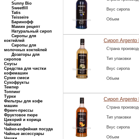
Sunny Bio
Sweetfill
Вкус сиропа
Tatis
Teisseire
Объем
Баринофф
Мамин рецепт
Натуральный сироп
Сиропы для
Сироп Argento 
коктейлей
Сиропы для
Страна производ
молочных коктейлей
Дозаторы для
Тип упаковки
сиропов
Соусы
Средства для чистки
Вкус сиропа
кофемашин
Сухие смеси
Объем
Сухофрукты
Темпер
Топпинг
Турки
Сироп Argento
Фильтры для кофе
машин
Страна производ
Френч-прессы
Фруктовое пюре
Тип упаковки
Цикорий и корица
Чайники
Вкус сиропа
Чайно-кофейная посуда
Чайные аксессуары
Объем
Чашки