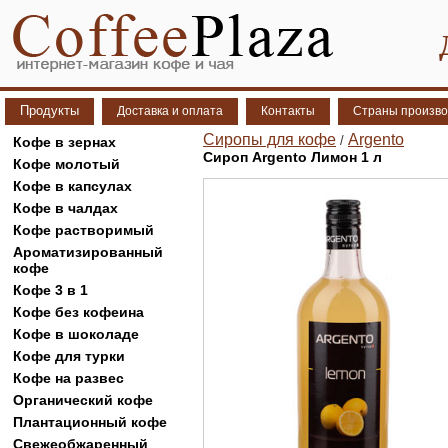
Продукты
Доставка и оплата
Контакты
Страны произво
Сиропы для кофе
Argento
/
Кофе в зернах
Сироп Argento Лимон 1 л
Кофе молотый
Кофе в капсулах
Кофе в чалдах
Кофе растворимый
Ароматизированный
кофе
Кофе 3 в 1
Кофе без кофеина
Кофе в шоколаде
Кофе для турки
Кофе на развес
Органический кофе
Плантационный кофе
Свежеобжаренный