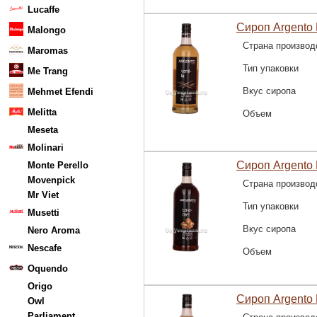
Lucaffe
Сироп Argento 
Malongo
Страна производ
Maromas
Тип упаковки
Me Trang
Вкус сиропа
Mehmet Efendi
Melitta
Объем
Meseta
Molinari
Сироп Argento
Monte Perello
Movenpick
Страна производ
Mr Viet
Тип упаковки
Musetti
Вкус сиропа
Nero Aroma
Nescafe
Объем
Oquendo
Origo
Сироп Argento 
Owl
Parliament