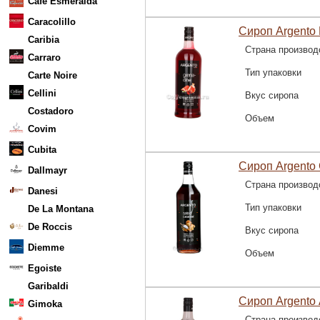
Cafe Esmeralda
Caracolillo
Сироп Argento
Caribia
Страна производ
Carraro
Тип упаковки
Carte Noire
Cellini
Вкус сиропа
Costadoro
Объем
Covim
Cubita
Сироп Argento
Dallmayr
Страна производ
Danesi
Тип упаковки
De La Montana
De Roccis
Вкус сиропа
Diemme
Объем
Egoiste
Garibaldi
Сироп Argento 
Gimoka
Страна производ