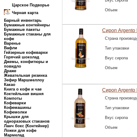
Вкус сиропа
Царское Подворье
Объем
Черная карта
Барный инвентарь
Бумажные контейнеры
Бумажные пакеты
Сироп Argento
Бумажные стаканы для
Страна производ
кофе
Варенье
Вафли
Тип упаковки
Гейзерные кофеварки
Горячий шоколад
Вкус сиропа
Джемы, конфитюры и
повидло
Объем
Драже
Жевательная резинка
Зефир Маршмеллоу
Какао
Книга о кофе и чае
Сироп Argento
Коктейльная вишня
Страна производ
Компоты
Кофеварки
Кофемашины
Тип упаковки
Кофемолки
Крышки для
Вкус сиропа
одноразовых стаканов
Ланч бокс (Контейнер)
Объем
Ложки для кофе
Мармелад