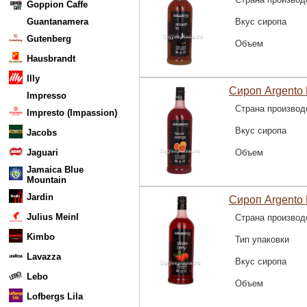
Goppion Caffe
Guantanamera
Вкус сиропа
Gutenberg
Объем
Hausbrandt
Illy
Сироп Argento 
Impresso
Страна производ
Impresto (Impassion)
Вкус сиропа
Jacobs
Jaguari
Объем
Jamaica Blue
Mountain
Jardin
Сироп Argento
Julius Meinl
Страна производ
Kimbo
Тип упаковки
Lavazza
Вкус сиропа
Lebo
Объем
Lofbergs Lila