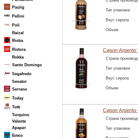
Страна производ
Paulig
Тип упаковки
Pellini
Вкус сиропа
Poli
Объем
Raizal
Rioba
Ristora
Сироп Argento
Rokka
Страна производ
Santo Domingo
Тип упаковки
Segafredo
Вкус сиропа
Senator
Объем
Serrano
Today
Totti
Сироп Argento
Turquino
Страна производ
Valente
Арарат
Тип упаковки
Блюз