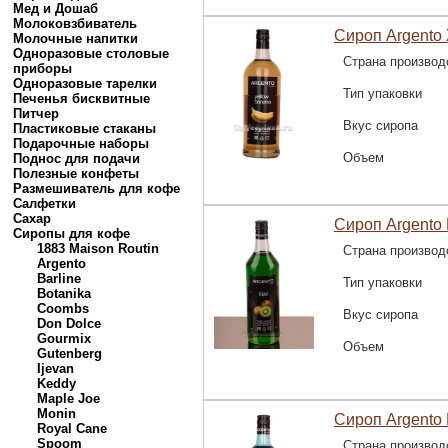
Мед и Дошаб
Молоковзбиватель
Сироп Argento
Молочные напитки
Одноразовые столовые
Страна производ
приборы
Одноразовые тарелки
Тип упаковки
Печенья бисквитные
Питчер
Вкус сиропа
Пластиковые стаканы
Подарочные наборы
Объем
Поднос для подачи
Полезные конфеты
Размешиватель для кофе
Салфетки
Сахар
Сироп Argento 
Сиропы для кофе
1883 Maison Routin
Страна производ
Argento
Barline
Тип упаковки
Botanika
Coombs
Вкус сиропа
Don Dolce
Gourmix
Объем
Gutenberg
Ijevan
Keddy
Maple Joe
Monin
Сироп Argento
Royal Cane
Spoom
Страна производ