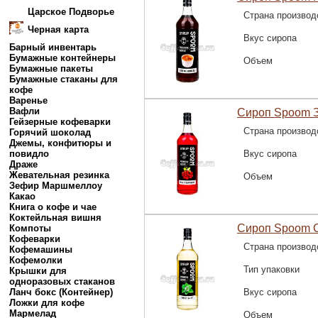
Царское Подворье
Страна производ
Черная карта
Вкус сиропа
Барный инвентарь
Бумажные контейнеры
Объем
Бумажные пакеты
Бумажные стаканы для
кофе
Варенье
Вафли
Сироп Spoom З
Гейзерные кофеварки
Страна производ
Горячий шоколад
Джемы, конфитюры и
повидло
Вкус сиропа
Драже
Жевательная резинка
Объем
Зефир Маршмеллоу
Какао
Книга о кофе и чае
Коктейльная вишня
Сироп Spoom С
Компоты
Кофеварки
Страна производ
Кофемашины
Кофемолки
Тип упаковки
Крышки для
одноразовых стаканов
Ланч бокс (Контейнер)
Вкус сиропа
Ложки для кофе
Мармелад
Объем