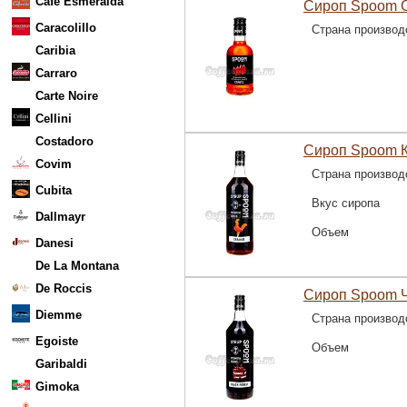
Cafe Esmeralda
Сироп Spoom С
Caracolillo
Страна производ
Caribia
Carraro
Carte Noire
Cellini
Costadoro
Сироп Spoom К
Covim
Страна производ
Cubita
Вкус сиропа
Dallmayr
Объем
Danesi
De La Montana
De Roccis
Сироп Spoom Ч
Diemme
Страна производ
Egoiste
Объем
Garibaldi
Gimoka