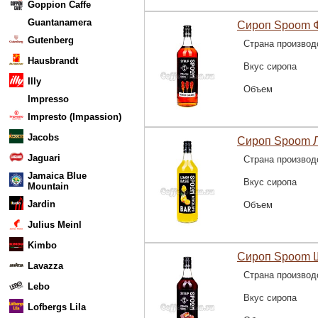
Goppion Caffe
Guantanamera
Сироп Spoom Ф
Gutenberg
Страна производ
Hausbrandt
Вкус сиропа
Illy
Объем
Impresso
Impresto (Impassion)
Jacobs
Сироп Spoom Л
Jaguari
Страна производ
Jamaica Blue
Вкус сиропа
Mountain
Jardin
Объем
Julius Meinl
Kimbo
Сироп Spoom Ш
Lavazza
Страна производ
Lebo
Вкус сиропа
Lofbergs Lila