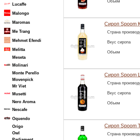
Объем
Lucaffe
Malongo
Maromas
Сироп Spoom К
Me Trang
Страна производ
Mehmet Efendi
Вкус сиропа
Melitta
Объем
Meseta
Molinari
Monte Perello
Сироп Spoom Ш
Movenpick
Страна производ
Mr Viet
Вкус сиропа
Musetti
Nero Aroma
Объем
Nescafe
Oquendo
Сироп Spoom Т
Origo
Owl
Страна производ
Parliament