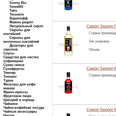
Sunny Bio
Sweetfill
Tatis
Teisseire
Баринофф
Мамин рецепт
Натуральный сироп
Сироп Spoom П
Сиропы для
Страна производ
коктейлей
Сиропы для
Тип упаковки
молочных коктейлей
Дозаторы для
сиропов
Объем
Соусы
Средства для чистки
кофемашин
Сухие смеси
Сироп Spoom 
Сухофрукты
Темпер
Страна производ
Топпинг
Турки
Фильтры для кофе
машин
Френч-прессы
Фруктовое пюре
Цикорий и корица
Чайники
Чайно-кофейная посуда
Сироп Spoom М
Чайные аксессуары
Чашки