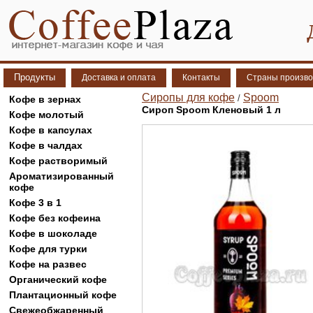
Продукты
Доставка и оплата
Контакты
Страны произво
Сиропы для кофе
Spoom
/
Кофе в зернах
Сироп Spoom Кленовый 1 л
Кофе молотый
Кофе в капсулах
Кофе в чалдах
Кофе растворимый
Ароматизированный
кофе
Кофе 3 в 1
Кофе без кофеина
Кофе в шоколаде
Кофе для турки
Кофе на развес
Органический кофе
Плантационный кофе
Свежеобжаренный