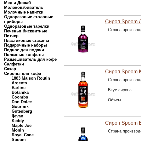
Мед и Дошаб
Молоковзбиватель
Молочные напитки
Одноразовые столовые
Сироп Spoom Л
приборы
Одноразовые тарелки
Страна производ
Печенья бисквитные
Питчер
Пластиковые стаканы
Подарочные наборы
Поднос для подачи
Полезные конфеты
Размешиватель для кофе
Салфетки
Сахар
Сироп Spoom К
Сиропы для кофе
1883 Maison Routin
Страна производ
Argento
Barline
Вкус сиропа
Botanika
Coombs
Объем
Don Dolce
Gourmix
Gutenberg
Ijevan
Keddy
Сироп Spoom Б
Maple Joe
Monin
Страна производ
Royal Cane
Spoom