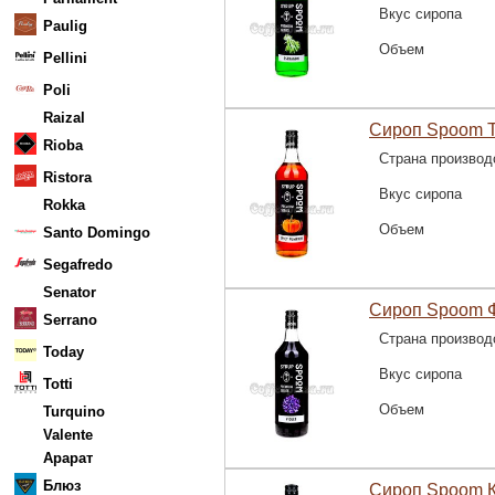
Вкус сиропа
Paulig
Объем
Pellini
Poli
Raizal
Сироп Spoom Т
Rioba
Страна производ
Ristora
Вкус сиропа
Rokka
Объем
Santo Domingo
Segafredo
Senator
Сироп Spoom Ф
Serrano
Страна производ
Today
Вкус сиропа
Totti
Объем
Turquino
Valente
Арарат
Блюз
Сироп Spoom К