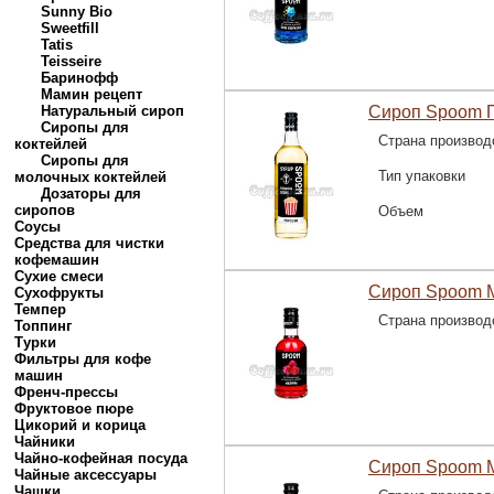
Sunny Bio
Sweetfill
Tatis
Teisseire
Баринофф
Мамин рецепт
Натуральный сироп
Сироп Spoom П
Сиропы для
Страна производ
коктейлей
Сиропы для
Тип упаковки
молочных коктейлей
Дозаторы для
сиропов
Объем
Соусы
Средства для чистки
кофемашин
Сухие смеси
Сироп Spoom 
Сухофрукты
Темпер
Страна производ
Топпинг
Турки
Фильтры для кофе
машин
Френч-прессы
Фруктовое пюре
Цикорий и корица
Чайники
Чайно-кофейная посуда
Сироп Spoom М
Чайные аксессуары
Чашки