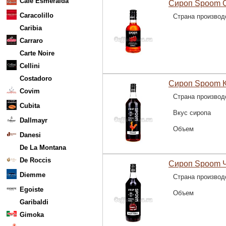
Cafe Esmeralda
Сироп Spoom С
Caracolillo
Страна производ
Caribia
Carraro
Carte Noire
Cellini
Costadoro
Сироп Spoom К
Covim
Страна производ
Cubita
Вкус сиропа
Dallmayr
Объем
Danesi
De La Montana
De Roccis
Сироп Spoom Ч
Diemme
Страна производ
Egoiste
Объем
Garibaldi
Gimoka