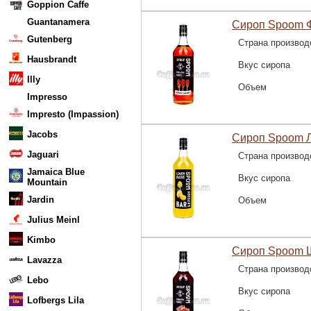
Goppion Caffe
Guantanamera
Сироп Spoom Ф
Gutenberg
Страна производ
Hausbrandt
Вкус сиропа
Illy
Объем
Impresso
Impresto (Impassion)
Jacobs
Сироп Spoom Л
Jaguari
Страна производ
Jamaica Blue
Вкус сиропа
Mountain
Jardin
Объем
Julius Meinl
Kimbo
Сироп Spoom Ш
Lavazza
Страна производ
Lebo
Вкус сиропа
Lofbergs Lila