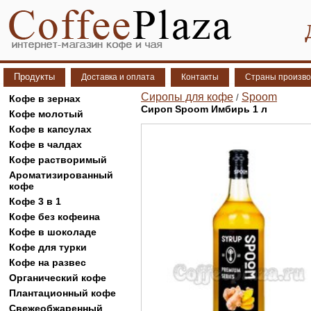
Продукты
Доставка и оплата
Контакты
Страны произво
Сиропы для кофе
Spoom
/
Кофе в зернах
Сироп Spoom Имбирь 1 л
Кофе молотый
Кофе в капсулах
Кофе в чалдах
Кофе растворимый
Ароматизированный
кофе
Кофе 3 в 1
Кофе без кофеина
Кофе в шоколаде
Кофе для турки
Кофе на развес
Органический кофе
Плантационный кофе
Свежеобжаренный