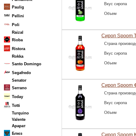
Вкус сиропа
Paulig
Объем
Pellini
Poli
Raizal
Сироп Spoom Т
Rioba
Страна производ
Ristora
Вкус сиропа
Rokka
Объем
Santo Domingo
Segafredo
Senator
Сироп Spoom Ф
Serrano
Страна производ
Today
Вкус сиропа
Totti
Объем
Turquino
Valente
Арарат
Блюз
Сироп Spoom К