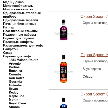
Мед и Дошаб
Молоковзбиватель
Молочные напитки
Одноразовые столовые
Сироп Spoom Л
приборы
Одноразовые тарелки
Страна производ
Печенья бисквитные
Питчер
Пластиковые стаканы
Подарочные наборы
Поднос для подачи
Полезные конфеты
Размешиватель для кофе
Салфетки
Сахар
Сироп Spoom К
Сиропы для кофе
1883 Maison Routin
Страна производ
Argento
Barline
Вкус сиропа
Botanika
Coombs
Объем
Don Dolce
Gourmix
Gutenberg
Ijevan
Keddy
Сироп Spoom Б
Maple Joe
Monin
Страна производ
Royal Cane
Spoom