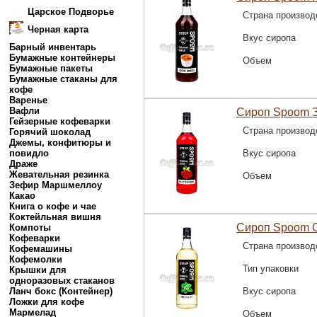
Царское Подворье
Страна производ
Черная карта
Вкус сиропа
Барный инвентарь
Бумажные контейнеры
Объем
Бумажные пакеты
Бумажные стаканы для
кофе
Варенье
Вафли
Сироп Spoom З
Гейзерные кофеварки
Страна производ
Горячий шоколад
Джемы, конфитюры и
повидло
Вкус сиропа
Драже
Жевательная резинка
Объем
Зефир Маршмеллоу
Какао
Книга о кофе и чае
Коктейльная вишня
Сироп Spoom С
Компоты
Кофеварки
Страна производ
Кофемашины
Кофемолки
Тип упаковки
Крышки для
одноразовых стаканов
Ланч бокс (Контейнер)
Вкус сиропа
Ложки для кофе
Мармелад
Объем