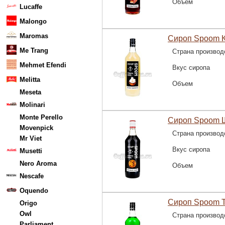
Объем
Lucaffe
Malongo
Maromas
Сироп Spoom К
Me Trang
Страна производ
Mehmet Efendi
Вкус сиропа
Melitta
Объем
Meseta
Molinari
Monte Perello
Сироп Spoom Ш
Movenpick
Страна производ
Mr Viet
Вкус сиропа
Musetti
Nero Aroma
Объем
Nescafe
Oquendo
Сироп Spoom Т
Origo
Owl
Страна производ
Parliament