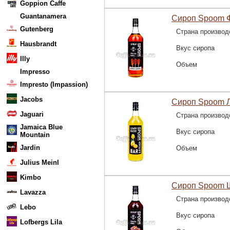
Goppion Caffe
Guantanamera
Сироп Spoom Ф
Gutenberg
Страна производ
Hausbrandt
Вкус сиропа
Illy
Объем
Impresso
Impresto (Impassion)
Jacobs
Сироп Spoom Л
Jaguari
Страна производ
Jamaica Blue
Вкус сиропа
Mountain
Jardin
Объем
Julius Meinl
Kimbo
Сироп Spoom Ш
Lavazza
Страна производ
Lebo
Вкус сиропа
Lofbergs Lila