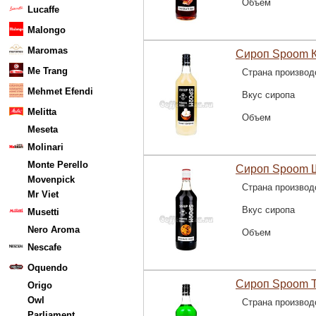
Объем
Lucaffe
Malongo
Maromas
Сироп Spoom К
Me Trang
Страна производ
Mehmet Efendi
Вкус сиропа
Melitta
Объем
Meseta
Molinari
Monte Perello
Сироп Spoom Ш
Movenpick
Страна производ
Mr Viet
Вкус сиропа
Musetti
Nero Aroma
Объем
Nescafe
Oquendo
Сироп Spoom Т
Origo
Owl
Страна производ
Parliament