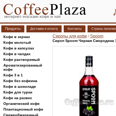
Продукты
Доставка и оплата
Контакты
Страны произво
Сиропы для кофе
Spoom
/
Кофе в зернах
Сироп Spoom Черная Смородина 
Кофе молотый
Кофе в капсулах
Кофе в чалдах
Кофе растворимый
Ароматизированный
кофе
Кофе 3 в 1
Кофе без кофеина
Кофе в шоколаде
Кофе для турки
Кофе на развес
Органический кофе
Плантационный кофе
Свежеобжаренный