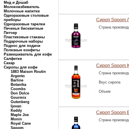
Мед и Дошаб
Молоковзбиватель
Молочные напитки
Одноразовые столовые
Сироп Spoom Л
приборы
Одноразовые тарелки
Страна производ
Печенья бисквитные
Питчер
Пластиковые стаканы
Подарочные наборы
Поднос для подачи
Полезные конфеты
Размешиватель для кофе
Салфетки
Сахар
Сироп Spoom К
Сиропы для кофе
1883 Maison Routin
Страна производ
Argento
Barline
Вкус сиропа
Botanika
Coombs
Объем
Don Dolce
Gourmix
Gutenberg
Ijevan
Keddy
Сироп Spoom Б
Maple Joe
Monin
Страна производ
Royal Cane
Spoom