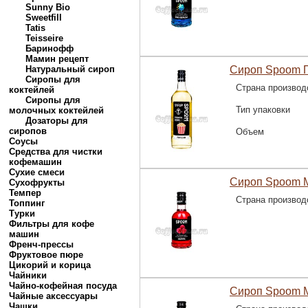
Sunny Bio
Sweetfill
Tatis
Teisseire
Баринофф
Мамин рецепт
Натуральный сироп
Сироп Spoom П
Сиропы для
Страна производ
коктейлей
Сиропы для
Тип упаковки
молочных коктейлей
Дозаторы для
сиропов
Объем
Соусы
Средства для чистки
кофемашин
Сухие смеси
Сироп Spoom 
Сухофрукты
Темпер
Страна производ
Топпинг
Турки
Фильтры для кофе
машин
Френч-прессы
Фруктовое пюре
Цикорий и корица
Чайники
Чайно-кофейная посуда
Сироп Spoom М
Чайные аксессуары
Чашки