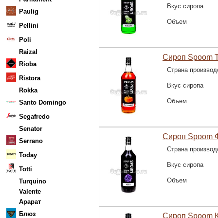
Вкус сиропа
Paulig
Объем
Pellini
Poli
Raizal
Сироп Spoom Т
Rioba
Страна производ
Ristora
Вкус сиропа
Rokka
Объем
Santo Domingo
Segafredo
Senator
Сироп Spoom Ф
Serrano
Страна производ
Today
Вкус сиропа
Totti
Объем
Turquino
Valente
Арарат
Блюз
Сироп Spoom К