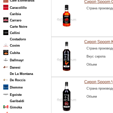
Cafe Esmeralda
Сироп Spoom С
Caracolillo
Страна производ
Caribia
Carraro
Carte Noire
Cellini
Costadoro
Сироп Spoom К
Covim
Страна производ
Cubita
Вкус сиропа
Dallmayr
Объем
Danesi
De La Montana
De Roccis
Сироп Spoom Ч
Diemme
Страна производ
Egoiste
Объем
Garibaldi
Gimoka