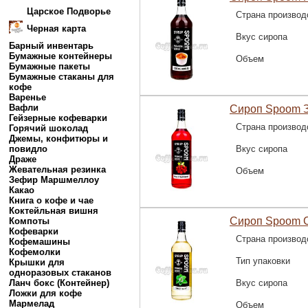
Царское Подворье
Страна производ
Черная карта
Вкус сиропа
Барный инвентарь
Бумажные контейнеры
Объем
Бумажные пакеты
Бумажные стаканы для
кофе
Варенье
Вафли
Сироп Spoom З
Гейзерные кофеварки
Страна производ
Горячий шоколад
Джемы, конфитюры и
повидло
Вкус сиропа
Драже
Жевательная резинка
Объем
Зефир Маршмеллоу
Какао
Книга о кофе и чае
Коктейльная вишня
Сироп Spoom С
Компоты
Кофеварки
Страна производ
Кофемашины
Кофемолки
Тип упаковки
Крышки для
одноразовых стаканов
Ланч бокс (Контейнер)
Вкус сиропа
Ложки для кофе
Мармелад
Объем