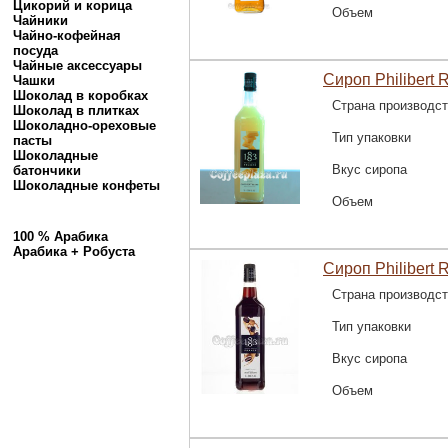
Цикорий и корица
Объем
Чайники
Чайно-кофейная
посуда
Чайные аксессуары
Сироп Philibert 
Чашки
Шоколад в коробках
Страна производс
Шоколад в плитках
Шоколадно-ореховые
Тип упаковки
пасты
Шоколадные
Вкус сиропа
батончики
Шоколадные конфеты
Объем
100 % Арабика
Арабика + Робуста
Сироп Philibert 
Страна производс
Тип упаковки
Вкус сиропа
Объем