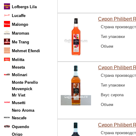
Lofbergs Lila
Lucaffe
Сироп Philibert 
Malongo
Страна производс
Maromas
Тип упаковки
Me Trang
Объем
Mehmet Efendi
Melitta
Meseta
Сироп Philibert 
Molinari
Страна производс
Monte Perello
Тип упаковки
Movenpick
Вкус сиропа
Mr Viet
Musetti
Объем
Nero Aroma
Nescafe
Сироп Philibert 
Oquendo
Страна производс
Origo