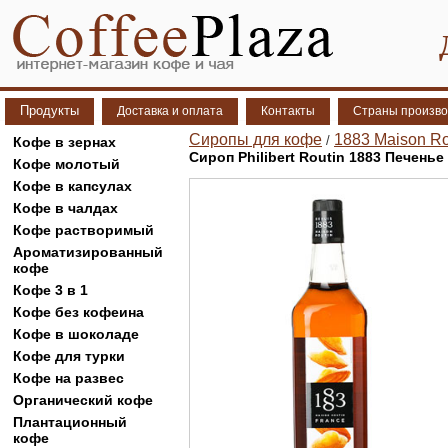
Продукты
Доставка и оплата
Контакты
Страны произво
Сиропы для кофе
1883 Maison Ro
/
Кофе в зернах
Сироп Philibert Routin 1883 Печенье
Кофе молотый
Кофе в капсулах
Кофе в чалдах
Кофе растворимый
Ароматизированный
кофе
Кофе 3 в 1
Кофе без кофеина
Кофе в шоколаде
Кофе для турки
Кофе на развес
Органический кофе
Плантационный
кофе