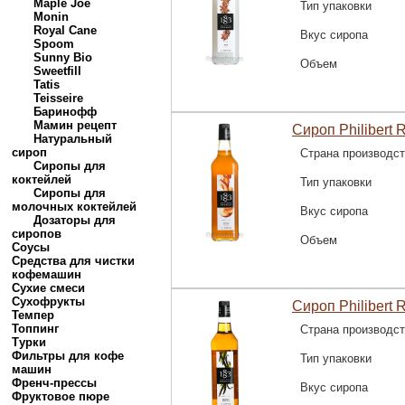
Maple Joe
Тип упаковки
Monin
Royal Cane
Вкус сиропа
Spoom
Sunny Bio
Объем
Sweetfill
Tatis
Teisseire
Баринофф
Мамин рецепт
Сироп Philibert 
Натуральный
сироп
Страна производс
Сиропы для
коктейлей
Тип упаковки
Сиропы для
молочных коктейлей
Вкус сиропа
Дозаторы для
сиропов
Объем
Соусы
Средства для чистки
кофемашин
Сухие смеси
Сухофрукты
Сироп Philibert 
Темпер
Топпинг
Страна производс
Турки
Фильтры для кофе
Тип упаковки
машин
Френч-прессы
Вкус сиропа
Фруктовое пюре