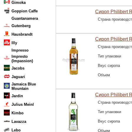
Gimoka
Goppion Caffe
Сироп Philibert 
Guantanamera
Страна производс
Gutenberg
Hausbrandt
Сироп Philibert 
Illy
Страна производс
Impresso
Тип упаковки
Impresto
(Impassion)
Вкус сиропа
Jacobs
Объем
Jaguari
Jamaica Blue
Mountain
Сироп Philibert 
Jardin
Страна производс
Julius Meinl
Тип упаковки
Kimbo
Вкус сиропа
Lavazza
Lebo
Объем