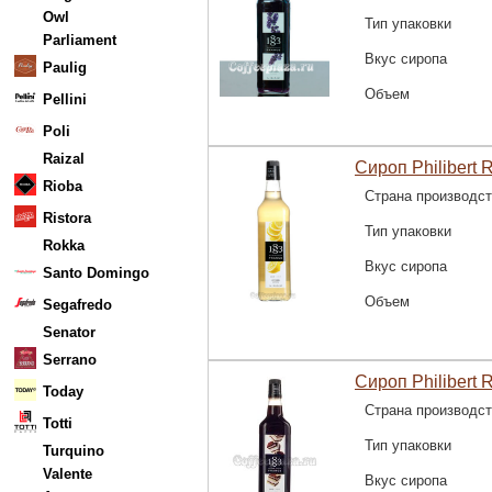
Owl
Тип упаковки
Parliament
Вкус сиропа
Paulig
Объем
Pellini
Poli
Raizal
Сироп Philibert 
Rioba
Страна производс
Ristora
Тип упаковки
Rokka
Вкус сиропа
Santo Domingo
Объем
Segafredo
Senator
Serrano
Сироп Philibert 
Today
Страна производс
Totti
Тип упаковки
Turquino
Valente
Вкус сиропа