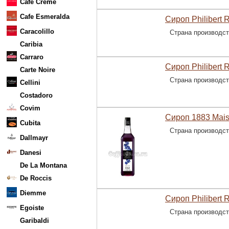
Cafe Creme
Cafe Esmeralda
Сироп Philibert 
Caracolillo
Страна производс
Caribia
Carraro
Сироп Philibert 
Carte Noire
Страна производс
Cellini
Costadoro
Covim
Сироп 1883 Mais
Cubita
Страна производс
Dallmayr
Danesi
De La Montana
De Roccis
Diemme
Сироп Philibert 
Egoiste
Страна производс
Garibaldi