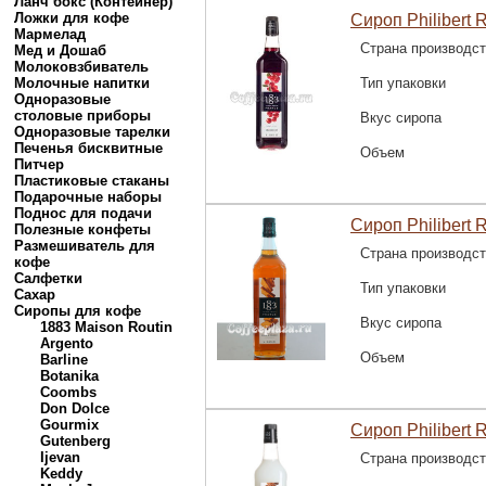
Ланч бокс (Контейнер)
Ложки для кофе
Сироп Philibert 
Мармелад
Страна производс
Мед и Дошаб
Молоковзбиватель
Молочные напитки
Тип упаковки
Одноразовые
столовые приборы
Вкус сиропа
Одноразовые тарелки
Печенья бисквитные
Объем
Питчер
Пластиковые стаканы
Подарочные наборы
Поднос для подачи
Сироп Philibert 
Полезные конфеты
Размешиватель для
Страна производс
кофе
Салфетки
Тип упаковки
Сахар
Сиропы для кофе
Вкус сиропа
1883 Maison Routin
Argento
Объем
Barline
Botanika
Coombs
Don Dolce
Gourmix
Сироп Philibert R
Gutenberg
Ijevan
Страна производс
Keddy