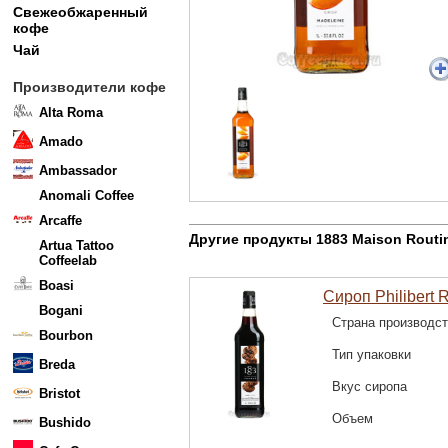
Свежеобжаренный
кофе
Чай
Производители кофе
Alta Roma
Amado
Ambassador
Anomali Coffee
Arcaffe
Другие продукты 1883 Maison Routi
Artua Tattoo
Coffeelab
Boasi
Сироп Philibert 
Bogani
Страна производс
Bourbon
Тип упаковки
Breda
Вкус сиропа
Bristot
Объем
Bushido