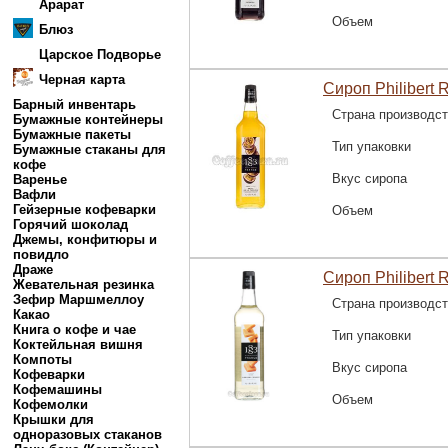
Арарат
Объем
Блюз
Царское Подворье
Черная карта
Сироп Philibert 
Барный инвентарь
Страна производс
Бумажные контейнеры
Бумажные пакеты
Тип упаковки
Бумажные стаканы для
кофе
Вкус сиропа
Варенье
Вафли
Гейзерные кофеварки
Объем
Горячий шоколад
Джемы, конфитюры и
повидло
Драже
Сироп Philibert 
Жевательная резинка
Зефир Маршмеллоу
Страна производс
Какао
Книга о кофе и чае
Тип упаковки
Коктейльная вишня
Компоты
Вкус сиропа
Кофеварки
Кофемашины
Объем
Кофемолки
Крышки для
одноразовых стаканов