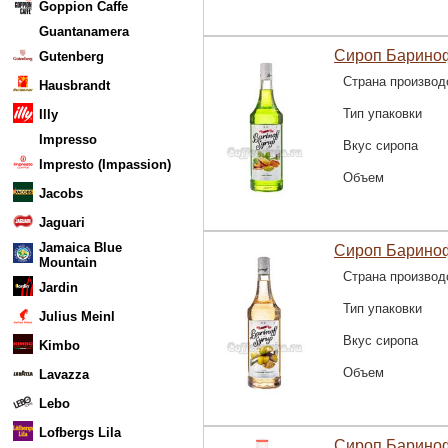
Goppion Caffe
Guantanamera
Сироп Барино
Gutenberg
Страна производ
Hausbrandt
Тип упаковки
Illy
Impresso
Вкус сиропа
Impresto (Impassion)
Объем
Jacobs
Jaguari
Jamaica Blue
Сироп Бариноф
Mountain
Страна производ
Jardin
Тип упаковки
Julius Meinl
Вкус сиропа
Kimbo
Объем
Lavazza
Lebo
Lofbergs Lila
Сироп Барино