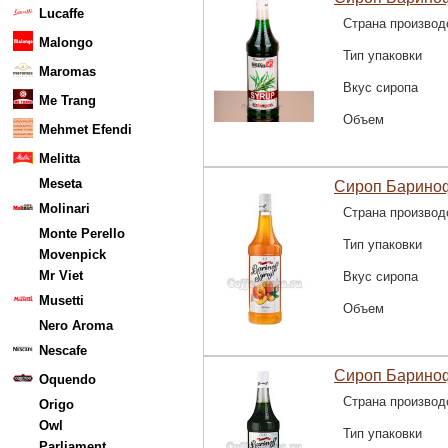
Lucaffe
Страна производ
Malongo
Тип упаковки
Maromas
Вкус сиропа
Me Trang
Объем
Mehmet Efendi
Melitta
Meseta
Сироп Барино
Molinari
Страна производ
Monte Perello
Тип упаковки
Movenpick
Mr Viet
Вкус сиропа
Musetti
Объем
Nero Aroma
Nescafe
Сироп Барино
Oquendo
Страна производ
Origo
Owl
Тип упаковки
Parliament