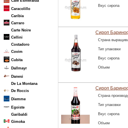
Cafe Esmeralda
Вкус сиропа
Caracolillo
Caribia
Carraro
Carte Noire
Сироп Барино
Cellini
Страна выращив
Costadoro
Тип упаковки
Covim
Вкус сиропа
Cubita
Объем
Dallmayr
Danesi
De La Montana
Сироп Бариноф
De Roccis
Страна производ
Diemme
Тип упаковки
Egoiste
Вкус сиропа
Garibaldi
Gimoka
Объем