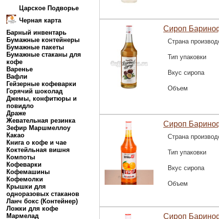
Царское Подворье
Черная карта
Сироп Барино
Барный инвентарь
Бумажные контейнеры
Страна производ
Бумажные пакеты
Бумажные стаканы для
Тип упаковки
кофе
Варенье
Вкус сиропа
Вафли
Гейзерные кофеварки
Объем
Горячий шоколад
Джемы, конфитюры и
повидло
Драже
Жевательная резинка
Сироп Барино
Зефир Маршмеллоу
Какао
Страна производ
Книга о кофе и чае
Коктейльная вишня
Тип упаковки
Компоты
Кофеварки
Вкус сиропа
Кофемашины
Кофемолки
Объем
Крышки для
одноразовых стаканов
Ланч бокс (Контейнер)
Ложки для кофе
Мармелад
Сироп Барино