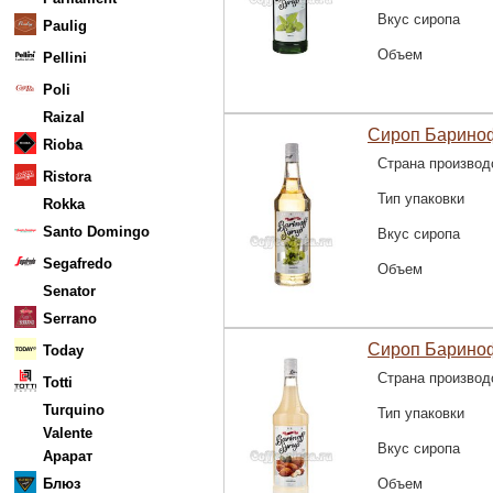
Вкус сиропа
Paulig
Объем
Pellini
Poli
Raizal
Сироп Барино
Rioba
Страна производ
Ristora
Тип упаковки
Rokka
Santo Domingo
Вкус сиропа
Segafredo
Объем
Senator
Serrano
Сироп Барино
Today
Страна производ
Totti
Turquino
Тип упаковки
Valente
Вкус сиропа
Арарат
Блюз
Объем