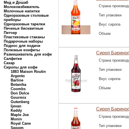
Мед и Дошаб
Страна производ
Молоковзбиватель
Молочные напитки
Тип упаковки
Одноразовые столовые
приборы
Одноразовые тарелки
Вкус сиропа
Печенья бисквитные
Питчер
Объем
Пластиковые стаканы
Подарочные наборы
Поднос для подачи
Полезные конфеты
Сироп Барино
Размешиватель для кофе
Салфетки
Страна производ
Сахар
Сиропы для кофе
Тип упаковки
1883 Maison Routin
Argento
Вкус сиропа
Barline
Botanika
Объем
Coombs
Don Dolce
Gourmix
Gutenberg
Ijevan
Сироп Барино
Keddy
Maple Joe
Страна производ
Monin
Royal Cane
Тип упаковки
Spoom