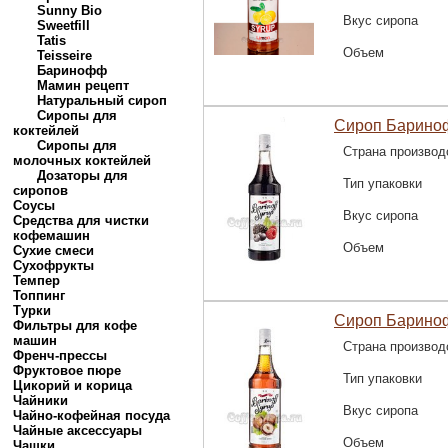
Sunny Bio
Вкус сиропа
Sweetfill
Tatis
Объем
Teisseire
Баринофф
Мамин рецепт
Натуральный сироп
Сиропы для
Сироп Барино
коктейлей
Сиропы для
Страна производ
молочных коктейлей
Дозаторы для
Тип упаковки
сиропов
Соусы
Вкус сиропа
Средства для чистки
кофемашин
Объем
Сухие смеси
Сухофрукты
Темпер
Топпинг
Турки
Сироп Барино
Фильтры для кофе
машин
Страна производ
Френч-прессы
Фруктовое пюре
Тип упаковки
Цикорий и корица
Чайники
Вкус сиропа
Чайно-кофейная посуда
Чайные аксессуары
Объем
Чашки