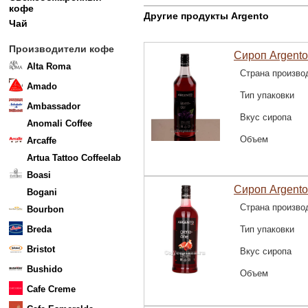
кофе
Другие продукты Argento
Чай
Производители кофе
Сироп Argento
Alta Roma
Страна произво
Amado
Тип упаковки
Ambassador
Вкус сиропа
Anomali Coffee
Объем
Arcaffe
Artua Tattoo Coffeelab
Boasi
Сироп Argent
Bogani
Страна произво
Bourbon
Breda
Тип упаковки
Bristot
Вкус сиропа
Bushido
Объем
Cafe Creme