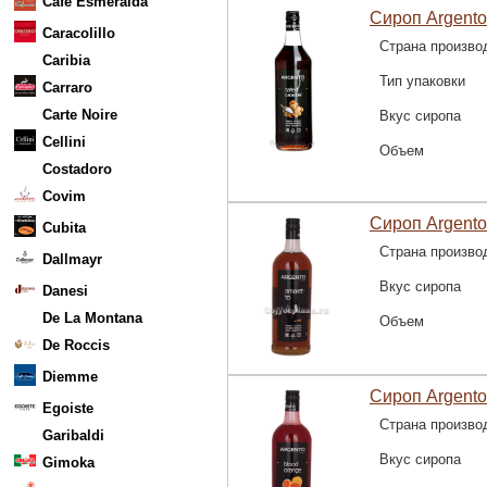
Cafe Esmeralda
Сироп Argento
Caracolillo
Страна произво
Caribia
Тип упаковки
Carraro
Carte Noire
Вкус сиропа
Cellini
Объем
Costadoro
Covim
Сироп Argento
Cubita
Страна произво
Dallmayr
Вкус сиропа
Danesi
De La Montana
Объем
De Roccis
Diemme
Сироп Argento
Egoiste
Страна произво
Garibaldi
Вкус сиропа
Gimoka