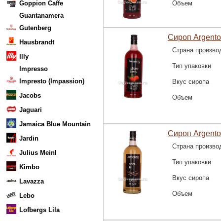
Goppion Caffe
Объем
Guantanamera
Gutenberg
Сироп Argento
Hausbrandt
Страна произво
Illy
Тип упаковки
Impresso
Impresto (Impassion)
Вкус сиропа
Jacobs
Объем
Jaguari
Jamaica Blue Mountain
Сироп Argento
Jardin
Страна произво
Julius Meinl
Тип упаковки
Kimbo
Вкус сиропа
Lavazza
Объем
Lebo
Lofbergs Lila