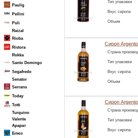
Тип упаковки
Paulig
Вкус сиропа
Pellini
Объем
Poli
Raizal
Rioba
Сироп Argento
Ristora
Страна произво
Rokka
Тип упаковки
Santo Domingo
Segafredo
Вкус сиропа
Senator
Объем
Serrano
Today
Сироп Argent
Totti
Страна произво
Turquino
Valente
Тип упаковки
Арарат
Вкус сиропа
Блюз