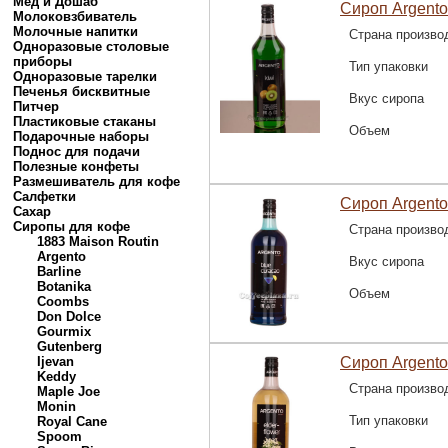
Мед и Дошаб
Сироп Argento
Молоковзбиватель
Молочные напитки
Страна произво
Одноразовые столовые
приборы
Тип упаковки
Одноразовые тарелки
Печенья бисквитные
Вкус сиропа
Питчер
Пластиковые стаканы
Объем
Подарочные наборы
Поднос для подачи
Полезные конфеты
Размешиватель для кофе
Салфетки
Сироп Argento
Сахар
Сиропы для кофе
Страна произво
1883 Maison Routin
Argento
Вкус сиропа
Barline
Botanika
Объем
Coombs
Don Dolce
Gourmix
Gutenberg
Ijevan
Сироп Argento
Keddy
Страна произво
Maple Joe
Monin
Тип упаковки
Royal Cane
Spoom