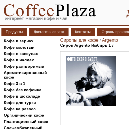
Продукты
Доставка и оплата
Контакты
Страны произво
Сиропы для кофе
Argento
/
Кофе в зернах
Сироп Argento Имбирь 1 л
Кофе молотый
Кофе в капсулах
Кофе в чалдах
Кофе растворимый
Ароматизированный
кофе
Кофе 3 в 1
Кофе без кофеина
Кофе в шоколаде
Кофе для турки
Кофе на развес
Органический кофе
Плантационный кофе
Свежеобжаренный