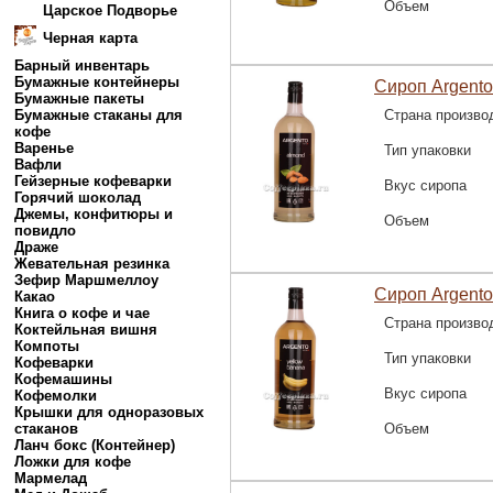
Объем
Царское Подворье
Черная карта
Барный инвентарь
Бумажные контейнеры
Сироп Argento
Бумажные пакеты
Бумажные стаканы для
Страна произво
кофе
Варенье
Тип упаковки
Вафли
Гейзерные кофеварки
Вкус сиропа
Горячий шоколад
Джемы, конфитюры и
Объем
повидло
Драже
Жевательная резинка
Зефир Маршмеллоу
Сироп Argent
Какао
Книга о кофе и чае
Страна произво
Коктейльная вишня
Компоты
Тип упаковки
Кофеварки
Кофемашины
Вкус сиропа
Кофемолки
Крышки для одноразовых
стаканов
Объем
Ланч бокс (Контейнер)
Ложки для кофе
Мармелад