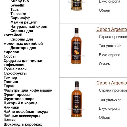
Sunny Bio
Вкус сиропа
Sweetfill
Tatis
Объем
Teisseire
Баринофф
Мамин рецепт
Натуральный сироп
Сироп Argento
Сиропы для
коктейлей
Страна произво
Сиропы для
молочных коктейлей
Тип упаковки
Дозаторы для
сиропов
Вкус сиропа
Соусы
Средства для чистки
Объем
кофемашин
Сухие смеси
Сухофрукты
Темпер
Топпинг
Сироп Argento
Турки
Фильтры для кофе машин
Страна произво
Френч-прессы
Фруктовое пюре
Тип упаковки
Цикорий и корица
Чайники
Вкус сиропа
Чайно-кофейная посуда
Чайные аксессуары
Объем
Чашки
Шоколад в коробках