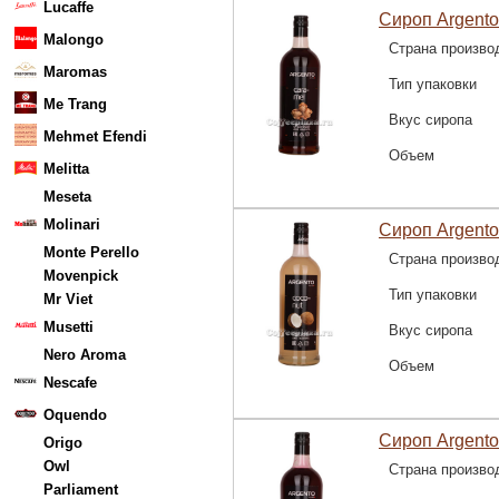
Lucaffe
Сироп Argent
Malongo
Страна произво
Maromas
Тип упаковки
Me Trang
Вкус сиропа
Mehmet Efendi
Объем
Melitta
Meseta
Molinari
Сироп Argento
Monte Perello
Страна произво
Movenpick
Тип упаковки
Mr Viet
Musetti
Вкус сиропа
Nero Aroma
Объем
Nescafe
Oquendo
Сироп Argent
Origo
Owl
Страна произво
Parliament