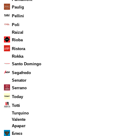
Paulig
Pellini
Poli
Raizal
Rioba
Ristora
Rokka
Santo Domingo
Segafredo
Senator
Serrano
Today
Totti
Turquino
Valente
Арарат
Блюз