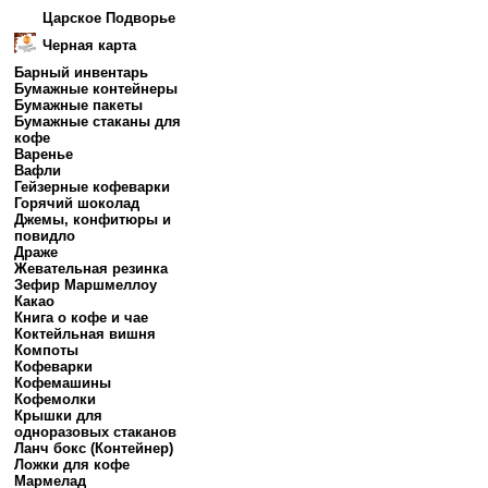
Царское Подворье
Черная карта
Барный инвентарь
Бумажные контейнеры
Бумажные пакеты
Бумажные стаканы для
кофе
Варенье
Вафли
Гейзерные кофеварки
Горячий шоколад
Джемы, конфитюры и
повидло
Драже
Жевательная резинка
Зефир Маршмеллоу
Какао
Книга о кофе и чае
Коктейльная вишня
Компоты
Кофеварки
Кофемашины
Кофемолки
Крышки для
одноразовых стаканов
Ланч бокс (Контейнер)
Ложки для кофе
Мармелад