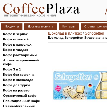
Продукты
Доставка и оплата
Контакты
Страны произво
Шоколад в плитках
Schogetten
/
Кофе в зернах
Шоколад Schogetten Stracciatella
Кофе молотый
Кофе в капсулах
Кофе в чалдах
Кофе растворимый
Ароматизированный
кофе
Кофе 3 в 1
Кофе без кофеина
Кофе в шоколаде
Кофе для турки
Кофе на развес
Органический кофе
Плантационный кофе
Свежеобжаренный