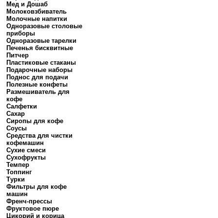
Мед и Дошаб
Молоковзбиватель
Молочные напитки
Одноразовые столовые
приборы
Одноразовые тарелки
Печенья бисквитные
Питчер
Пластиковые стаканы
Подарочные наборы
Поднос для подачи
Полезные конфеты
Размешиватель для
кофе
Салфетки
Сахар
Сиропы для кофе
Соусы
Средства для чистки
кофемашин
Сухие смеси
Сухофрукты
Темпер
Топпинг
Турки
Фильтры для кофе
машин
Френч-прессы
Фруктовое пюре
Цикорий и корица