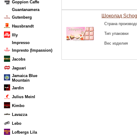
Goppion Caffe
Guantanamera
Шоколад Schoget
Gutenberg
Страна производ
Hausbrandt
Тип упаковки
Illy
Impresso
Вес изделия
Impresto (Impassion)
Jacobs
Jaguari
Jamaica Blue
Mountain
Jardin
Julius Meinl
Kimbo
Lavazza
Lebo
Lofbergs Lila