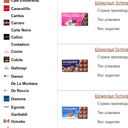
Cafe Esmeralda
Шоколад Schoge
Caracolillo
Страна производ
Caribia
Тип упаковки
Carraro
Вес изделия
Carte Noire
Cellini
Costadoro
Шоколад Schoget
Covim
Страна производ
Cubita
Тип упаковки
Dallmayr
Вес изделия
Danesi
De La Montana
De Roccis
Шоколад Schoget
Diemme
Страна производ
Egoiste
Тип упаковки
Garibaldi
Gimoka
Вес изделия