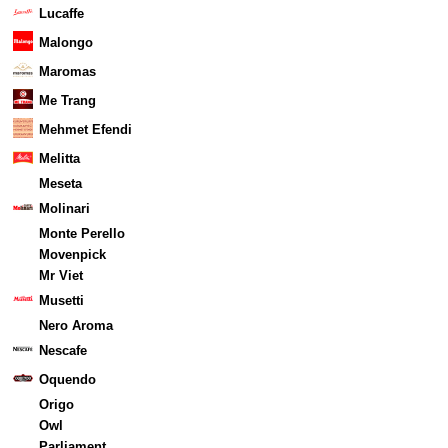
Lucaffe
Malongo
Maromas
Me Trang
Mehmet Efendi
Melitta
Meseta
Molinari
Monte Perello
Movenpick
Mr Viet
Musetti
Nero Aroma
Nescafe
Oquendo
Origo
Owl
Parliament