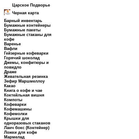
Царское Подворье
Черная карта
Барный инвентарь
Бумажные контейнеры
Бумажные пакеты
Бумажные стаканы для
кофе
Варенье
Вафли
Гейзерные кофеварки
Горячий шоколад
Джемы, конфитюры и
повидло
Драже
Жевательная резинка
Зефир Маршмеллоу
Какао
Книга о кофе и чае
Коктейльная вишня
Компоты
Кофеварки
Кофемашины
Кофемолки
Крышки для
одноразовых стаканов
Ланч бокс (Контейнер)
Ложки для кофе
Мармелад