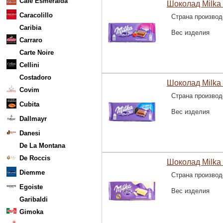
Cafe Esmeralda
Шоколад Milka 
Caracolillo
Страна производ
Caribia
Вес изделия
Carraro
Carte Noire
Cellini
Costadoro
Шоколад Milka 
Covim
Страна производ
Cubita
Вес изделия
Dallmayr
Danesi
De La Montana
De Roccis
Шоколад Milka
Diemme
Страна производ
Egoiste
Вес изделия
Garibaldi
Gimoka