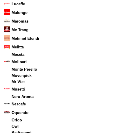
Lucaffe
Malongo
Maromas
Me Trang
Mehmet Efendi
Melitta
Meseta
Molinari
Monte Perello
Movenpick
Mr Viet
Musetti
Nero Aroma
Nescafe
Oquendo
Origo
Owl
Parliament