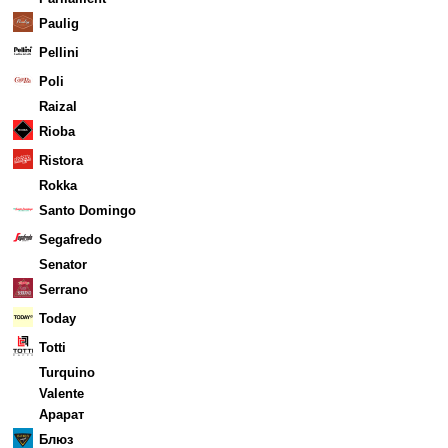
Paulig
Pellini
Poli
Raizal
Rioba
Ristora
Rokka
Santo Domingo
Segafredo
Senator
Serrano
Today
Totti
Turquino
Valente
Арарат
Блюз