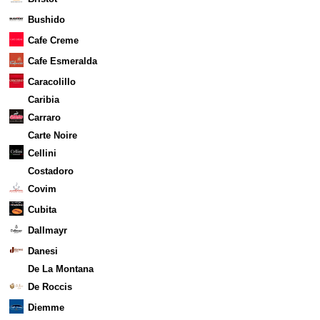
Bushido
Cafe Creme
Cafe Esmeralda
Caracolillo
Caribia
Carraro
Carte Noire
Cellini
Costadoro
Covim
Cubita
Dallmayr
Danesi
De La Montana
De Roccis
Diemme