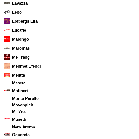
Lavazza
Lebo
Lofbergs Lila
Lucaffe
Malongo
Maromas
Me Trang
Mehmet Efendi
Melitta
Meseta
Molinari
Monte Perello
Movenpick
Mr Viet
Musetti
Nero Aroma
Oquendo