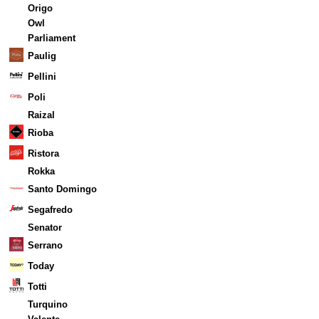
Origo
Owl
Parliament
Paulig
Pellini
Poli
Raizal
Rioba
Ristora
Rokka
Santo Domingo
Segafredo
Senator
Serrano
Today
Totti
Turquino