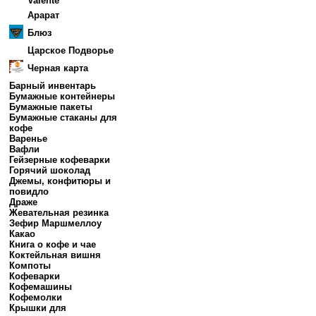
Valente
Арарат
Блюз
Царское Подворье
Черная карта
Барный инвентарь
Бумажные контейнеры
Бумажные пакеты
Бумажные стаканы для
кофе
Варенье
Вафли
Гейзерные кофеварки
Горячий шоколад
Джемы, конфитюры и
повидло
Драже
Жевательная резинка
Зефир Маршмеллоу
Какао
Книга о кофе и чае
Коктейльная вишня
Компоты
Кофеварки
Кофемашины
Кофемолки
Крышки для